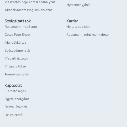
Visszaélés bejelentési szabályzat
Nyereményjáték
Akadálymentességi nyilatkozat
Szolgáltatások
Karrier
Rossmann mobil app
Nyitott pozíciók
Cewe Foto Shop
Rossmann, mint munkahely
Ajándékkártya
Egészségpénztár
Vízparti üzletek
Virtuális tükör
Terméktesztelés
Kapcsolat
Elérhetőségek
Ügyfélszolgálat
Beszállítóknak
Üzletkereső