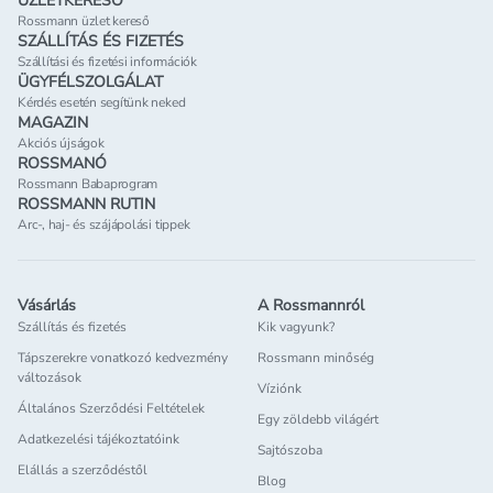
ÜZLETKERESŐ
Rossmann üzlet kereső
SZÁLLÍTÁS ÉS FIZETÉS
Szállítási és fizetési információk
ÜGYFÉLSZOLGÁLAT
Kérdés esetén segítünk neked
MAGAZIN
Akciós újságok
ROSSMANÓ
Rossmann Babaprogram
ROSSMANN RUTIN
Arc-, haj- és szájápolási tippek
Vásárlás
A Rossmannról
Szállítás és fizetés
Kik vagyunk?
Tápszerekre vonatkozó kedvezmény
Rossmann minőség
változások
Víziónk
Általános Szerződési Feltételek
Egy zöldebb világért
Adatkezelési tájékoztatóink
Sajtószoba
Elállás a szerződéstől
Blog