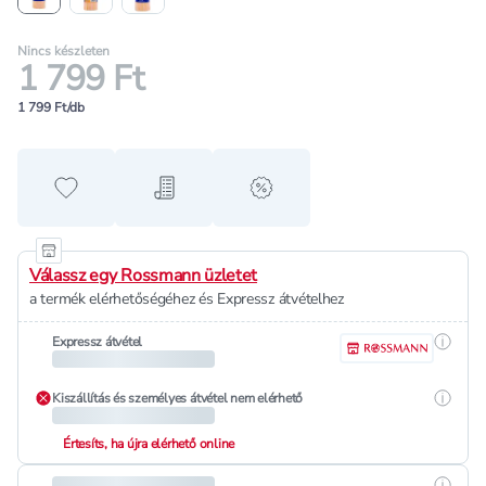
Nincs készleten
1 799 Ft
1 799 Ft/db
Hozzáadás a kedvencekhez
Hozzáadás a bevásárló listához
alert when on sale
Válassz egy Rossmann üzletet
a termék elérhetőségéhez és Expressz átvételhez
Részle
Expressz átvétel
Részle
Kiszállítás és személyes átvétel nem elérhető
Értesíts, ha újra elérhető online
Részle