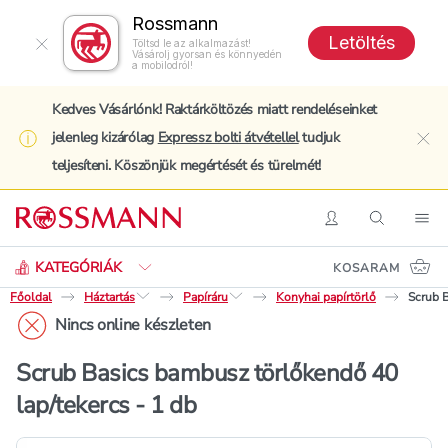
Rossmann
Letöltés
Töltsd le az alkalmazást!
Vásárolj gyorsan és könnyedén
a mobilodról!
Kedves Vásárlónk! Raktárköltözés miatt rendeléseinket
jelenleg kizárólag
Expressz bolti átvétellel
tudjuk
clo
teljesíteni. Köszönjük megértését és türelmét!
Keresés
Belépés
Keresés
Nav
KATEGÓRIÁK
KOSARAM
Főoldal
Háztartás
Papíráru
Konyhai papírtörlő
Scrub B
Nincs online készleten
Scrub Basics bambusz törlőkendő 40
lap/tekercs - 1 db