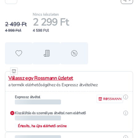
Nincs készleten
2 299 Ft
2 499 Ft
4 998 Ft/l
4 598 Ft/l
Hozzáadás a kedvencekhez
Hozzáadás a bevásárló listához
alert when on sale
Válassz egy Rossmann üzletet
a termék elérhetőségéhez és Expressz átvételhez
Részle
Expressz átvétel
Részle
Kiszállítás és személyes átvétel nem elérhető
Értesíts, ha újra elérhető online
Részle