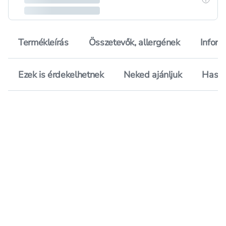
Termékleírás
Összetevők, allergének
Inform
Ezek is érdekelhetnek
Neked ajánljuk
Hason