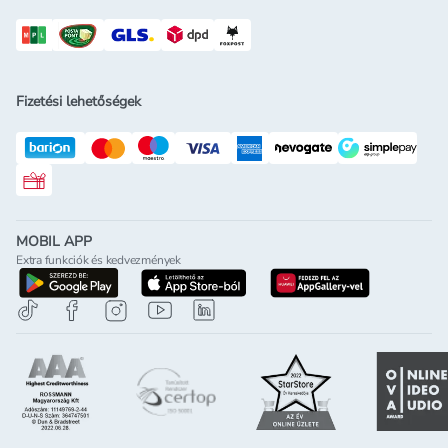
Fizetési lehetőségek
Rossmann ajándékkártya
MOBIL APP
Extra funkciók és kedvezmények
letöltés a google-play-röl
letöltés az app-store-ból
letöltés h