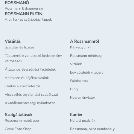
ROSSMANÓ
Rossmann Babaprogram
ROSSMANN RUTIN
Arc-, haj- és szájápolási tippek
Vásárlás
A Rossmannról
Szállítás és fizetés
Kik vagyunk?
Tápszerekre vonatkozó kedvezmény
Rossmann minőség
változások
Víziónk
Általános Szerződési Feltételek
Egy zöldebb világért
Adatkezelési tájékoztatóink
Sajtószoba
Elállás a szerződéstől
Blog
Visszaélés bejelentési szabályzat
Nyereményjáték
Akadálymentességi nyilatkozat
Szolgáltatások
Karrier
Rossmann mobil app
Nyitott pozíciók
Cewe Foto Shop
Rossmann, mint munkahely