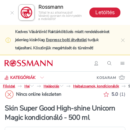
Rossmann
Letöltés
Töltsd le az alkalmazást!
Vásárolj gyorsan és könnyedén
a mobilodról!
Kedves Vásárlónk! Raktárköltözés miatt rendeléseinket
jelenleg kizárólag
Expressz bolti átvétellel
tudjuk
clo
teljesíteni. Köszönjük megértését és türelmét!
Keresés
Belépés
Keresés
Nav
KATEGÓRIÁK
KOSARAM
Főoldal
Haj
Hajápolás
Hajbalzsamok, kondícionálók
S
Értékelé
Nincs online készleten
5.0
(
1
)
Skin Super Good High-shine Unicorn
Magic kondicionáló - 500 ml