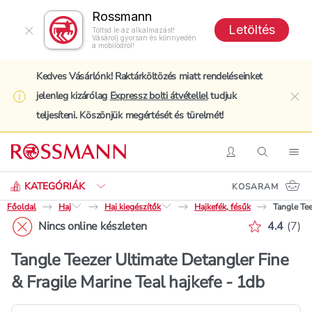
Rossmann
Letöltés
Töltsd le az alkalmazást!
Vásárolj gyorsan és könnyedén
a mobilodról!
Kedves Vásárlónk! Raktárköltözés miatt rendeléseinket
jelenleg kizárólag
Expressz bolti átvétellel
tudjuk
clo
teljesíteni. Köszönjük megértését és türelmét!
Keresés
Belépés
Keresés
Nav
KATEGÓRIÁK
KOSARAM
Főoldal
Haj
Haj kiegészítők
Hajkefék, fésűk
Tangle Tee
Értékelé
Nincs online készleten
4.4
(
7
)
Tangle Teezer Ultimate Detangler Fine
& Fragile Marine Teal hajkefe - 1db