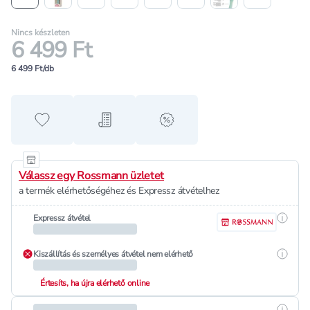
Nincs készleten
6 499 Ft
6 499 Ft/db
Hozzáadás a kedvencekhez
Hozzáadás a bevásárló listához
alert when on sale
Válassz egy Rossmann üzletet
a termék elérhetőségéhez és Expressz átvételhez
Részle
Expressz átvétel
Részle
Kiszállítás és személyes átvétel nem elérhető
Értesíts, ha újra elérhető online
Részle