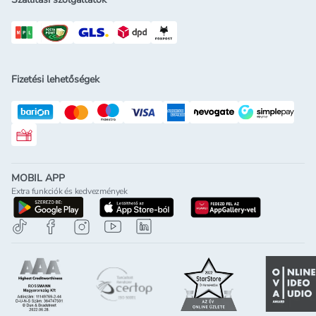
Fizetési lehetőségek
Rossmann ajándékkártya
MOBIL APP
Extra funkciók és kedvezmények
letöltés a google-play-röl
letöltés az app-store-ból
letöltés h