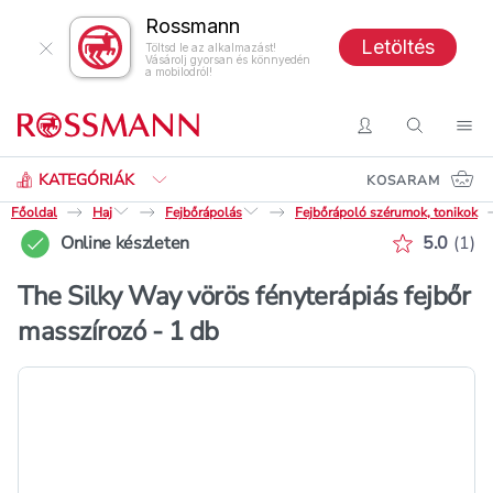
Rossmann
Letöltés
Töltsd le az alkalmazást!
Vásárolj gyorsan és könnyedén
a mobilodról!
Keresés
Belépés
Keresés
Nav
KATEGÓRIÁK
KOSARAM
Főoldal
Haj
Fejbőrápolás
Fejbőrápoló szérumok, tonikok
Értékelé
Online készleten
5.0
(
1
)
The Silky Way vörös fényterápiás fejbőr
masszírozó - 1 db