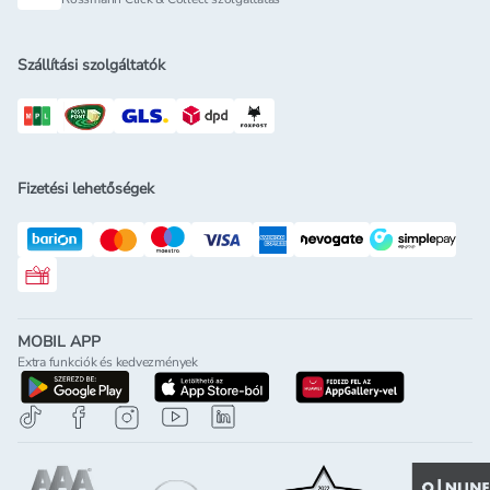
Szállítási szolgáltatók
Fizetési lehetőségek
Rossmann ajándékkártya
MOBIL APP
Extra funkciók és kedvezmények
letöltés a google-play-röl
letöltés az app-store-ból
letöltés h