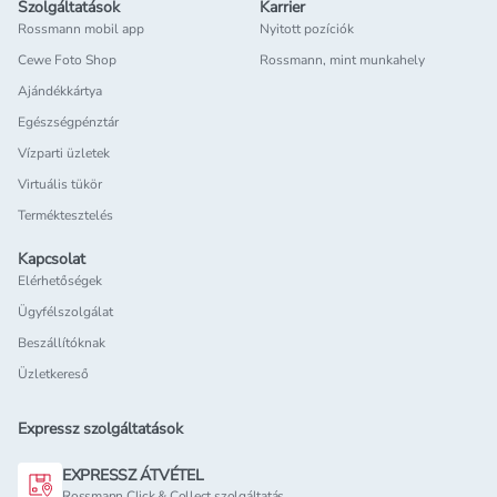
Szolgáltatások
Karrier
Rossmann mobil app
Nyitott pozíciók
Cewe Foto Shop
Rossmann, mint munkahely
Ajándékkártya
Egészségpénztár
Vízparti üzletek
Virtuális tükör
Terméktesztelés
Kapcsolat
Elérhetőségek
Ügyfélszolgálat
Beszállítóknak
Üzletkereső
Expressz szolgáltatások
EXPRESSZ ÁTVÉTEL
Rossmann Click & Collect szolgáltatás