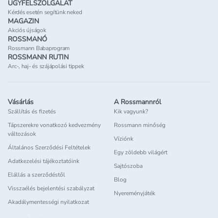
ÜGYFÉLSZOLGÁLAT
Kérdés esetén segítünk neked
MAGAZIN
Akciós újságok
ROSSMANÓ
Rossmann Babaprogram
ROSSMANN RUTIN
Arc-, haj- és szájápolási tippek
Vásárlás
A Rossmannról
Szállítás és fizetés
Kik vagyunk?
Tápszerekre vonatkozó kedvezmény
Rossmann minőség
változások
Víziónk
Általános Szerződési Feltételek
Egy zöldebb világért
Adatkezelési tájékoztatóink
Sajtószoba
Elállás a szerződéstől
Blog
Visszaélés bejelentési szabályzat
Nyereményjáték
Akadálymentességi nyilatkozat