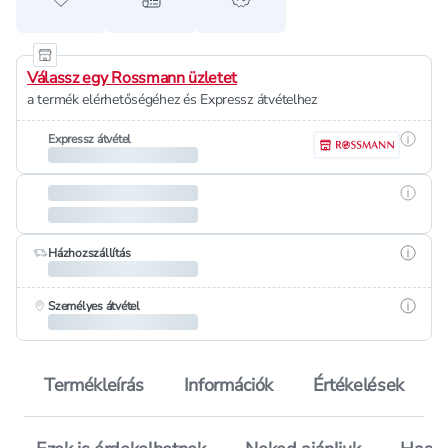
Hozzáadás a kedvencekhez
Hozzáadás a bevásárló listához
alert when on sale
Válassz egy Rossmann üzletet
a termék elérhetőségéhez és Expressz átvételhez
Részle
Expressz átvétel
Részle
Részle
Házhozszállítás
Részle
Személyes átvétel
Termékleírás
Információk
Értékelések