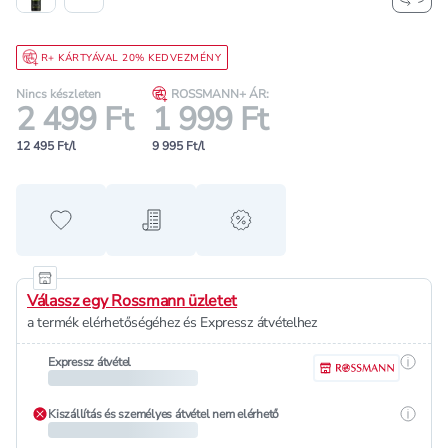
R+ KÁRTYÁVAL 20% KEDVEZMÉNY
Nincs készleten
ROSSMANN+ ÁR:
2 499 Ft
1 999 Ft
12 495 Ft/l
9 995 Ft/l
Hozzáadás a kedvencekhez
Hozzáadás a bevásárló listához
alert when on sale
Válassz egy Rossmann üzletet
a termék elérhetőségéhez és Expressz átvételhez
Részle
Expressz átvétel
Részle
Kiszállítás és személyes átvétel nem elérhető