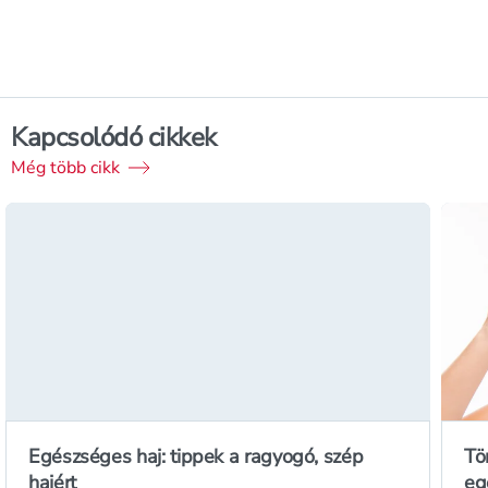
Kapcsolódó cikkek
Még több cikk
Egészséges haj: tippek a ragyogó, szép
Tö
hajért
eg