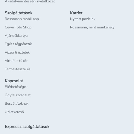
Akadálymentességi nyilatkozat
Szolgáltatások
Karrier
Rossmann mobil app
Nyitott pozíciók
Cewe Foto Shop
Rossmann, mint munkahely
Ajándékkártya
Egészségpénztár
Vízparti üzletek
Virtuális tükör
Terméktesztelés
Kapcsolat
Elérhetőségek
Ügyfélszolgálat
Beszállítóknak
Üzletkereső
Expressz szolgáltatások