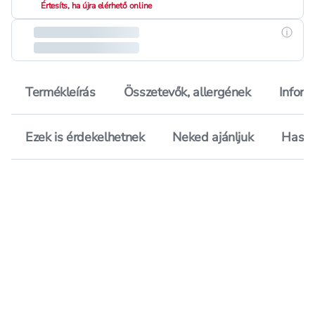
Értesíts, ha újra elérhető online
Részle
Termékleírás
Összetevők, allergének
Inform
Ezek is érdekelhetnek
Neked ajánljuk
Hason