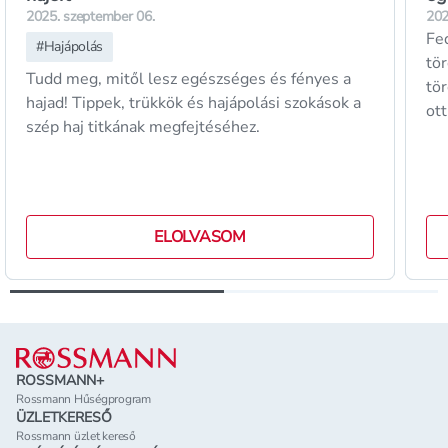
2025. szeptember 06.
202
Fed
#
Hajápolás
tö
Tudd meg, mitől lesz egészséges és fényes a
tör
hajad! Tippek, trükkök és hajápolási szokások a
ott
szép haj titkának megfejtéséhez.
ELOLVASOM
Lábléc
ROSSMANN+
Rossmann Hűségprogram
ÜZLETKERESŐ
Rossmann üzlet kereső