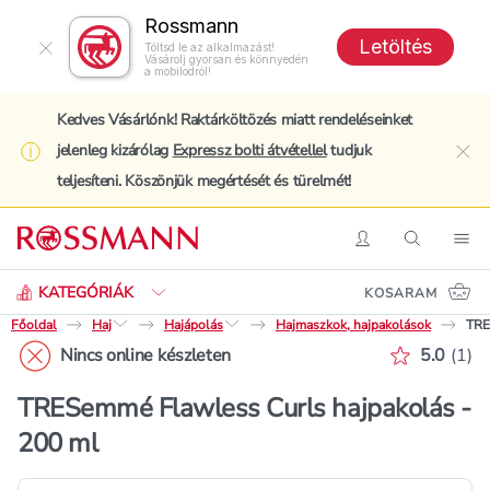
Rossmann
Letöltés
Töltsd le az alkalmazást!
Vásárolj gyorsan és könnyedén
a mobilodról!
Kedves Vásárlónk! Raktárköltözés miatt rendeléseinket
jelenleg kizárólag
Expressz bolti átvétellel
tudjuk
clo
teljesíteni. Köszönjük megértését és türelmét!
Keresés
Belépés
Keresés
Nav
KATEGÓRIÁK
KOSARAM
Főoldal
Haj
Hajápolás
Hajmaszkok, hajpakolások
TRE
Értékelé
Nincs online készleten
5.0
(
1
)
TRESemmé Flawless Curls hajpakolás -
200 ml