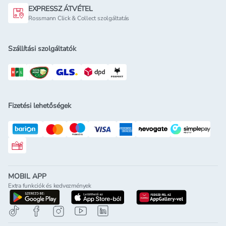
EXPRESSZ ÁTVÉTEL
Rossmann Click & Collect szolgáltatás
Szállítási szolgáltatók
Fizetési lehetőségek
Rossmann ajándékkártya
MOBIL APP
Extra funkciók és kedvezmények
letöltés a google-play-röl
letöltés az app-store-ból
letöltés h