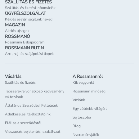
SZÁLLÍTÁS ÉS FIZETÉS
Szállítási és fizetési információk
ÜGYFÉLSZOLGÁLAT
Kérdés esetén segítünk neked
MAGAZIN
Akciós újságok
ROSSMANÓ
Rossmann Babaprogram
ROSSMANN RUTIN
Arc-, haj- és szájápolási tippek
Vásárlás
A Rossmannról
Szállítás és fizetés
Kik vagyunk?
Tápszerekre vonatkozó kedvezmény
Rossmann minőség
változások
Víziónk
Általános Szerződési Feltételek
Egy zöldebb világért
Adatkezelési tájékoztatóink
Sajtószoba
Elállás a szerződéstől
Blog
Visszaélés bejelentési szabályzat
Nyereményjáték