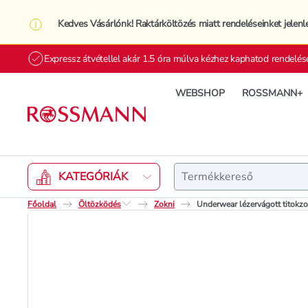
Kedves Vásárlónk! Raktárköltözés miatt rendeléseinket jelenl
Expressz átvétellel akár 1.5 óra múlva kézhez kaphatod rendelés
WEBSHOP
ROSSMANN+
Keresés
KATEGÓRIÁK
Főoldal
Öltözködés
Zokni
Underwear lézervágott titokzo