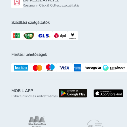
EXPRESSZ ÁTVÉTEL
Rossmann Click & Collect szolgáltatás
Szállítási szolgáltatók
Fizetési lehetőségek
MOBIL APP
letöltés a google-p
l
Extra funkciók és kedvezmények