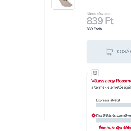
Nincs készleten
839 Ft
839 Ft/db
KOSÁ
Válassz egy Rossma
a termék elérhetőségéh
Expressz átvétel
Kiszállítás és személye
Értesíts, ha újra elér