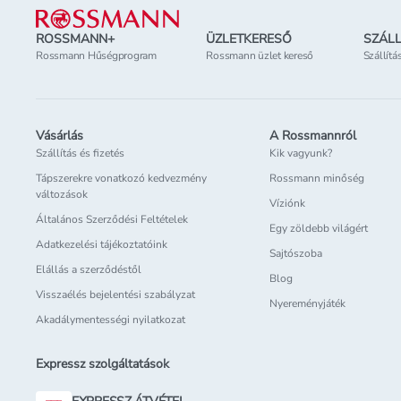
ROSSMANN+
ÜZLETKERESŐ
SZÁLL
Rossmann Hűségprogram
Rossmann üzlet kereső
Szállítá
Vásárlás
A Rossmannról
Szállítás és fizetés
Kik vagyunk?
Tápszerekre vonatkozó kedvezmény
Rossmann minőség
változások
Víziónk
Általános Szerződési Feltételek
Egy zöldebb világért
Adatkezelési tájékoztatóink
Sajtószoba
Elállás a szerződéstől
Blog
Visszaélés bejelentési szabályzat
Nyereményjáték
Akadálymentességi nyilatkozat
Expressz szolgáltatások