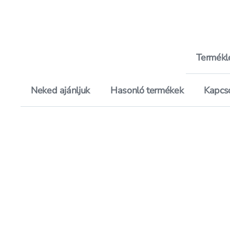
Termékl
Neked ajánljuk
Hasonló termékek
Kapcs
Hozzáadás a kedvencekhez, Bel
Mentés a bevásárló listára, Be