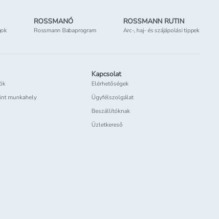
ROSSMANÓ
ROSSMANN RUTIN
gok
Rossmann Babaprogram
Arc-, haj- és szájápolási tippek
Kapcsolat
iók
Elérhetőségek
int munkahely
Ügyfélszolgálat
Beszállítóknak
Üzletkereső