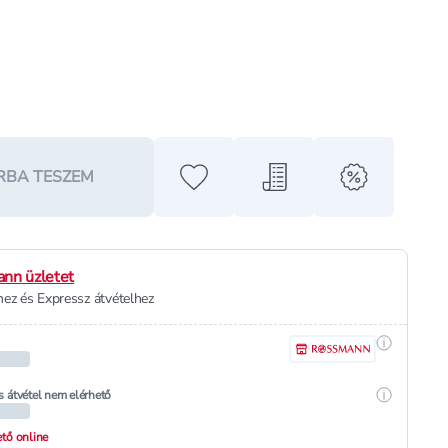
RBA TESZEM
Hozzáadás a kedvencekhez
Hozzáadás a bevásárló l
alert when o
nn üzletet
ez és Expressz átvételhez
Részletek
Részletek
s átvétel nem elérhető
hető online