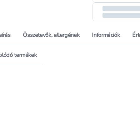
eírás
Összetevők, allergének
Információk
Ér
olódó termékek
linda Invizible Fekete 39-42 Női Zokni - 1 pár
Hozzáadás a kedvencekhez, Underwear harisnya 40 den,
Hozzáadás a kedvenc
llinda Invizible Fekete 39-42 Női Zokni - 1 pár
Mentés a bevásárló listára, Underwear harisnya 40 den,
Mentés a bevásárló 