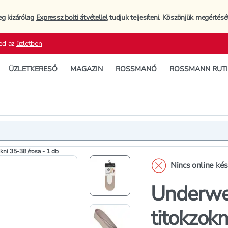
eg kizárólag
Expressz bolti átvétellel
tudjuk teljesíteni. Köszönjük megértésé
ed az
üzletben
ÜZLETKERESŐ
MAGAZIN
ROSSMANÓ
ROSSMANN RUT
Termék
Termékleí
kni 35-38 /rosa - 1 db
Nincs online ké
Underwea
titokzokn