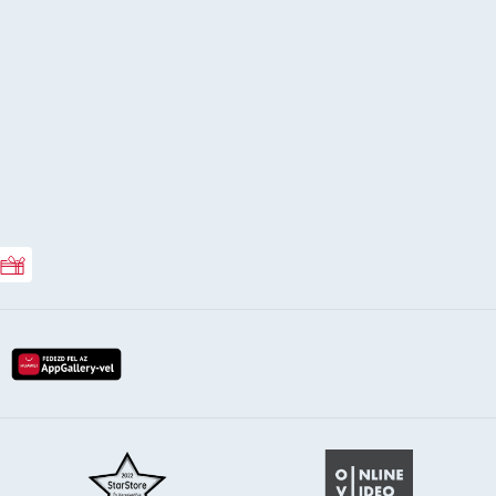
Rossmann ajándékkártya
lay-röl
etöltés az app-store-ból
letöltés huawei app-galery-böl