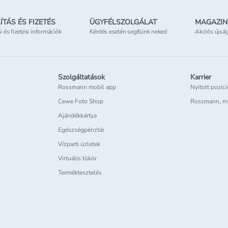
ÍTÁS ÉS FIZETÉS
ÜGYFÉLSZOLGÁLAT
MAGAZIN
si és fizetési információk
Kérdés esetén segítünk neked
Akciós újsá
Szolgáltatások
Karrier
Rossmann mobil app
Nyitott pozíc
Cewe Foto Shop
Rossmann, m
Ajándékkártya
Egészségpénztár
Vízparti üzletek
Virtuális tükör
Terméktesztelés