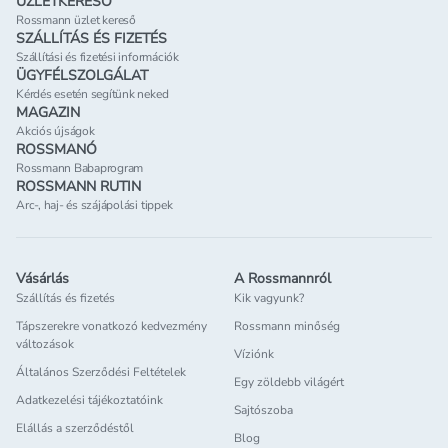
ÜZLETKERESŐ
Rossmann üzlet kereső
SZÁLLÍTÁS ÉS FIZETÉS
Szállítási és fizetési információk
ÜGYFÉLSZOLGÁLAT
Kérdés esetén segítünk neked
MAGAZIN
Akciós újságok
ROSSMANÓ
Rossmann Babaprogram
ROSSMANN RUTIN
Arc-, haj- és szájápolási tippek
Vásárlás
A Rossmannról
Szállítás és fizetés
Kik vagyunk?
Tápszerekre vonatkozó kedvezmény
Rossmann minőség
változások
Víziónk
Általános Szerződési Feltételek
Egy zöldebb világért
Adatkezelési tájékoztatóink
Sajtószoba
Elállás a szerződéstől
Blog