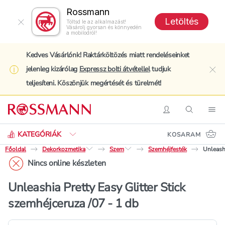
Rossmann
Letöltés
Töltsd le az alkalmazást!
Vásárolj gyorsan és könnyedén
a mobilodról!
Kedves Vásárlónk! Raktárköltözés miatt rendeléseinket
jelenleg kizárólag
Expressz bolti átvétellel
tudjuk
clo
teljesíteni. Köszönjük megértését és türelmét!
Keresés
Belépés
Keresés
Nav
KATEGÓRIÁK
KOSARAM
Főoldal
Dekorkozmetika
Szem
Szemhéjfesték
Unleashi
Nincs online készleten
Unleashia Pretty Easy Glitter Stick
szemhéjceruza /07 - 1 db