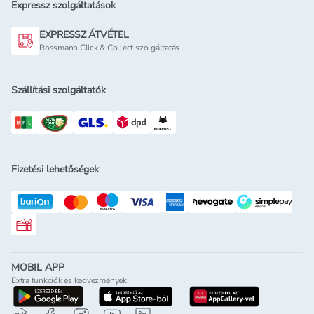
Expressz szolgáltatások
EXPRESSZ ÁTVÉTEL
Rossmann Click & Collect szolgáltatás
Szállítási szolgáltatók
Fizetési lehetőségek
Rossmann ajándékkártya
MOBIL APP
Extra funkciók és kedvezmények
letöltés a google-play-röl
letöltés az app-store-ból
letöltés h