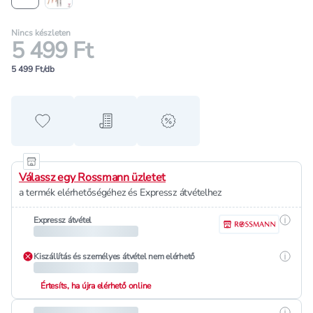
Nincs készleten
5 499 Ft
5 499 Ft/db
Hozzáadás a kedvencekhez
Hozzáadás a bevásárló listához
alert when on sale
Válassz egy Rossmann üzletet
a termék elérhetőségéhez és Expressz átvételhez
Részle
Expressz átvétel
Részle
Kiszállítás és személyes átvétel nem elérhető
Értesíts, ha újra elérhető online
Részle