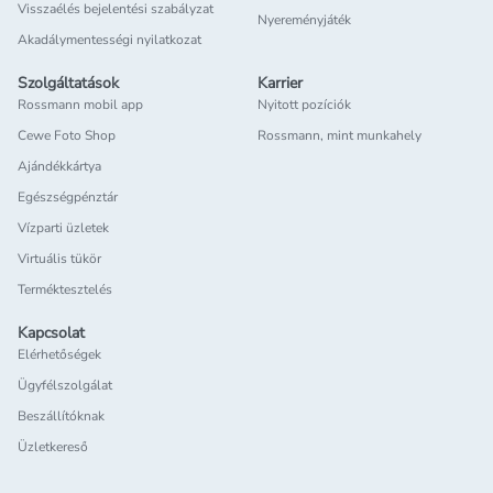
Visszaélés bejelentési szabályzat
Nyereményjáték
Akadálymentességi nyilatkozat
Szolgáltatások
Karrier
Rossmann mobil app
Nyitott pozíciók
Cewe Foto Shop
Rossmann, mint munkahely
Ajándékkártya
Egészségpénztár
Vízparti üzletek
Virtuális tükör
Terméktesztelés
Kapcsolat
Elérhetőségek
Ügyfélszolgálat
Beszállítóknak
Üzletkereső