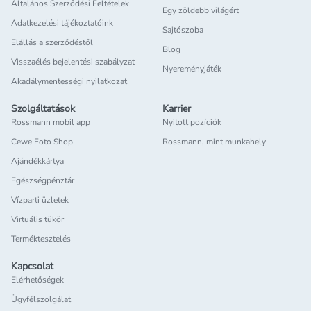
Általános Szerződési Feltételek
Egy zöldebb világért
Adatkezelési tájékoztatóink
Sajtószoba
Elállás a szerződéstől
Blog
Visszaélés bejelentési szabályzat
Nyereményjáték
Akadálymentességi nyilatkozat
Szolgáltatások
Karrier
Rossmann mobil app
Nyitott pozíciók
Cewe Foto Shop
Rossmann, mint munkahely
Ajándékkártya
Egészségpénztár
Vízparti üzletek
Virtuális tükör
Terméktesztelés
Kapcsolat
Elérhetőségek
Ügyfélszolgálat