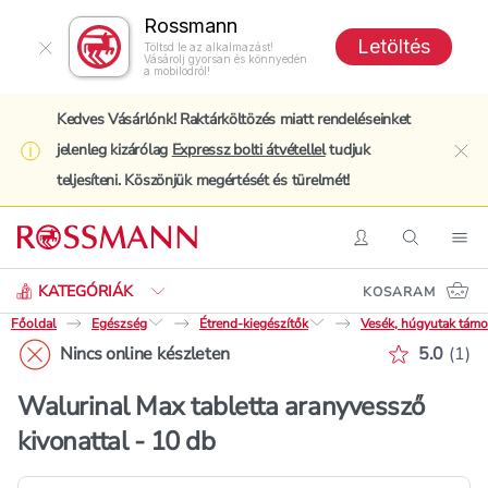
Rossmann
Letöltés
Töltsd le az alkalmazást!
Vásárolj gyorsan és könnyedén
a mobilodról!
Kedves Vásárlónk! Raktárköltözés miatt rendeléseinket
jelenleg kizárólag
Expressz bolti átvétellel
tudjuk
clo
teljesíteni. Köszönjük megértését és türelmét!
Keresés
Belépés
Keresés
Nav
KATEGÓRIÁK
KOSARAM
Főoldal
Egészség
Étrend-kiegészítők
Vesék, húgyutak támo
Értékelé
Nincs online készleten
5.0
(
1
)
Walurinal Max tabletta aranyvessző
kivonattal - 10 db