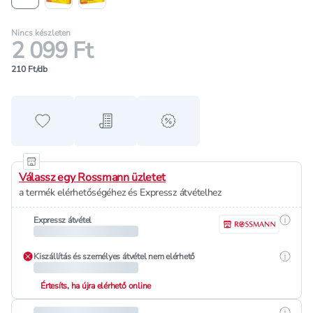
Nincs készleten
2 099 Ft
210 Ft/db
Hozzáadás a kedvencekhez
Hozzáadás a bevásárló listához
alert when on sale
Válassz egy Rossmann üzletet
a termék elérhetőségéhez és Expressz átvételhez
Részle
Expressz átvétel
Részle
Kiszállítás és személyes átvétel nem elérhető
Értesíts, ha újra elérhető online
Részle