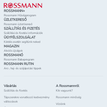
ROSSMANN+
Rossmann Hűségprogram
ÜZLETKERESŐ
Rossmann üzlet kereső
SZÁLLÍTÁS ÉS FIZETÉS
Szállítási és fizetési információk
ÜGYFÉLSZOLGÁLAT
Kérdés esetén segítünk neked
MAGAZIN
Akciós újságok
ROSSMANÓ
Rossmann Babaprogram
ROSSMANN RUTIN
Arc-, haj- és szájápolási tippek
Vásárlás
A Rossmannról
Szállítás és fizetés
Kik vagyunk?
Tápszerekre vonatkozó kedvezmény
Rossmann minőség
változások
Víziónk