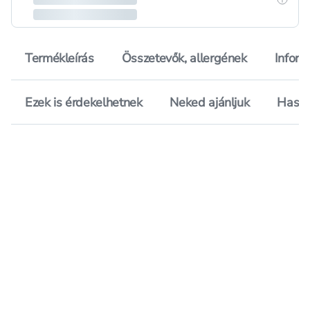
Termékleírás
Összetevők, allergének
Inform
Ezek is érdekelhetnek
Neked ajánljuk
Hason