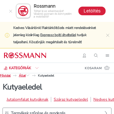
Rossmann
Letöltés
Töltsd le az alkalmazást!
Vásárolj gyorsan és könnyedén
a mobilodról!
Kedves Vásárlónk! Raktárköltözés miatt rendeléseinket
jelenleg kizárólag
Expressz bolti átvétellel
tudjuk
clo
teljesíteni. Köszönjük megértését és türelmét!
Keresés
Belépés
Keresés
Nav
KATEGÓRIÁK
KOSARAM
Főoldal
Állat
Kutyaeledel
Kutyaeledel
Jutalomfalat kutyáknak
Száraz kutyaeledel
Nedves kut
Termékek szűrése és rendezés