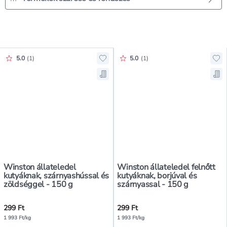
Értékelés pontszáma:
Értékelés pontszáma:
5.0
(
1
)
5.0
(
1
)
Hozzáadás a kedvencekhez, Winsto
Hoz
Mentés a bevásárló listára, Winst
Men
Winston állateledel
Winston állateledel felnőtt
kutyáknak, szárnyashússal és
kutyáknak, borjúval és
zöldséggel - 150 g
szárnyassal - 150 g
299 Ft
299 Ft
1 993 Ft/kg
1 993 Ft/kg