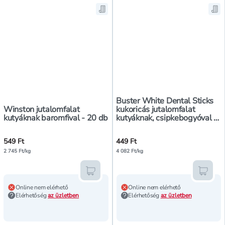
Mentés a bevásárló listára, Winst
Men
Buster White Dental Sticks
Winston jutalomfalat
kukoricás jutalomfalat
kutyáknak baromfival - 20 db
kutyáknak, csipkebogyóval -
110 g
549 Ft
449 Ft
2 745 Ft/kg
4 082 Ft/kg
Kosárba teszem
Kosár
Online nem elérhető
Online nem elérhető
Elérhetőség
az üzletben
Elérhetőség
az üzletben