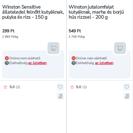
Winston Sensitive
Winston jutalomfalat
állateledel felnőtt kutyáknak,
kutyáknak, marha és borjú
pulyka és rizs - 150 g
hús rizzsel - 200 g
299 Ft
549 Ft
1 993 Ft/kg
2 745 Ft/kg
Kosárba teszem
Kosár
Online nem elérhető
Online nem elérhető
Elérhetőség
az üzletben
Elérhetőség
az üzletben
Értékelés pontszáma:
Értékelés pontszáma:
5.0
(
2
)
5.0
(
1
)
Hozzáadás a kedvencekhez, Winsto
Hoz
Mentés a bevásárló listára, Winst
Men