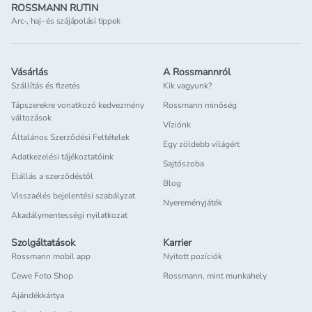
ROSSMANN RUTIN
Arc-, haj- és szájápolási tippek
Vásárlás
A Rossmannról
Szállítás és fizetés
Kik vagyunk?
Tápszerekre vonatkozó kedvezmény
Rossmann minőség
változások
Víziónk
Általános Szerződési Feltételek
Egy zöldebb világért
Adatkezelési tájékoztatóink
Sajtószoba
Elállás a szerződéstől
Blog
Visszaélés bejelentési szabályzat
Nyereményjáték
Akadálymentességi nyilatkozat
Szolgáltatások
Karrier
Rossmann mobil app
Nyitott pozíciók
Cewe Foto Shop
Rossmann, mint munkahely
Ajándékkártya