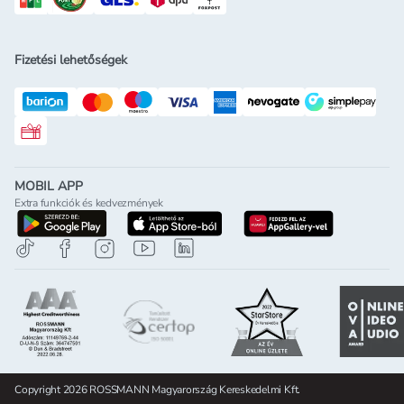
Fizetési lehetőségek
Rossmann ajándékkártya
MOBIL APP
Extra funkciók és kedvezmények
letöltés a google-play-röl
letöltés az app-store-ból
letöltés h
Copyright 2026 ROSSMANN Magyarország Kereskedelmi Kft.