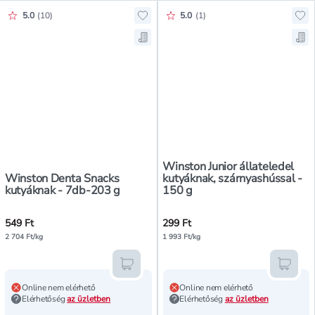
Értékelés pontszáma:
Értékelés pontszáma:
5.0
(
10
)
5.0
(
1
)
Hozzáadás a kedvencekhez, Winst
Hoz
Mentés a bevásárló listára, Wins
Men
Winston Junior állateledel
Winston Denta Snacks
kutyáknak, szárnyashússal -
kutyáknak - 7db-203 g
150 g
549 Ft
299 Ft
2 704 Ft/kg
1 993 Ft/kg
Kosárba teszem
Kosár
Online nem elérhető
Online nem elérhető
Elérhetőség
az üzletben
Elérhetőség
az üzletben