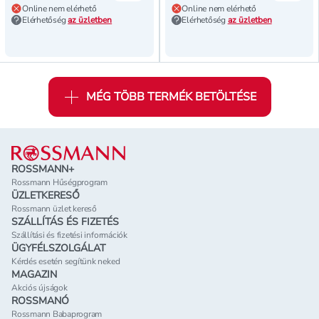
Online nem elérhető
Online nem elérhető
Elérhetőség
az üzletben
Elérhetőség
az üzletben
MÉG TÖBB TERMÉK BETÖLTÉSE
Lábléc
ROSSMANN+
Rossmann Hűségprogram
ÜZLETKERESŐ
Rossmann üzlet kereső
SZÁLLÍTÁS ÉS FIZETÉS
Szállítási és fizetési információk
ÜGYFÉLSZOLGÁLAT
Kérdés esetén segítünk neked
MAGAZIN
Akciós újságok
ROSSMANÓ
Rossmann Babaprogram