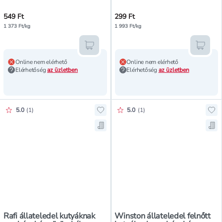
549 Ft
299 Ft
1 373 Ft/kg
1 993 Ft/kg
Kosárba teszem
Kosár
Online nem elérhető
Online nem elérhető
Elérhetőség
az üzletben
Elérhetőség
az üzletben
Értékelés pontszáma:
Értékelés pontszáma:
5.0
(
1
)
5.0
(
1
)
Hozzáadás a kedvencekhez, Rafi ál
Hoz
Mentés a bevásárló listára, Rafi á
Men
Rafi állateledel kutyáknak
Winston állateledel felnőtt