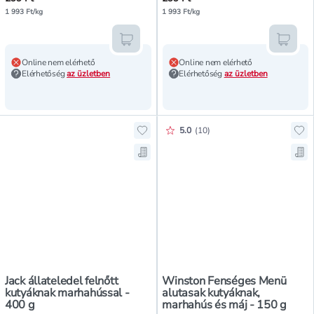
1 993 Ft/kg
1 993 Ft/kg
Kosárba teszem
Kosár
Online nem elérhető
Online nem elérhető
Elérhetőség
az üzletben
Elérhetőség
az üzletben
Értékelés pontszáma:
5.0
(
10
)
Hozzáadás a kedvencekhez, Jack ál
Ho
Mentés a bevásárló listára, Jack á
Me
Jack állateledel felnőtt
Winston Fenséges Menü
kutyáknak marhahússal -
alutasak kutyáknak,
400 g
marhahús és máj - 150 g