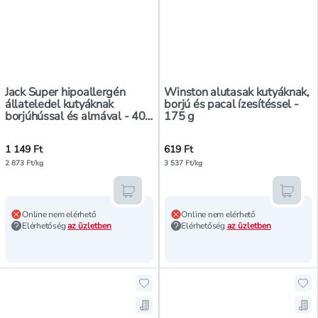
Jack Super hipoallergén
Winston alutasak kutyáknak,
állateledel kutyáknak
borjú és pacal ízesítéssel -
borjúhússal és almával - 400
175 g
g
1 149 Ft
619 Ft
2 873 Ft/kg
3 537 Ft/kg
Kosárba teszem
Kosár
Online nem elérhető
Online nem elérhető
Elérhetőség
az üzletben
Elérhetőség
az üzletben
Hozzáadás a kedvencekhez, Jack ál
Hoz
Mentés a bevásárló listára, Jack á
Men