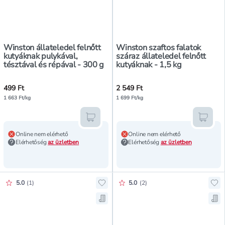
Winston állateledel felnőtt
Winston szaftos falatok
kutyáknak pulykával,
száraz állateledel felnőtt
tésztával és répával - 300 g
kutyáknak - 1,5 kg
499 Ft
2 549 Ft
1 663 Ft/kg
1 699 Ft/kg
Kosárba teszem
Kosár
Online nem elérhető
Online nem elérhető
Elérhetőség
az üzletben
Elérhetőség
az üzletben
Értékelés pontszáma:
Értékelés pontszáma:
5.0
(
1
)
5.0
(
2
)
Hozzáadás a kedvencekhez, Jack Su
Hoz
Mentés a bevásárló listára, Jack S
Men