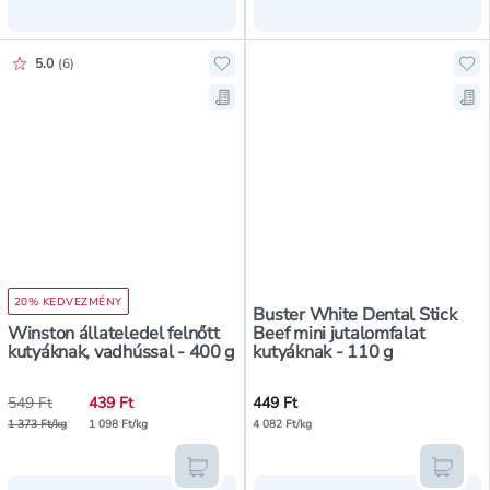
Értékelés pontszáma:
5.0
(
6
)
Hozzáadás a kedvencekhez, Winston
Hoz
Mentés a bevásárló listára, Winsto
Men
20% KEDVEZMÉNY
Buster White Dental Stick
Winston állateledel felnőtt
Beef mini jutalomfalat
kutyáknak, vadhússal - 400 g
kutyáknak - 110 g
549 Ft
439 Ft
449 Ft
1 373 Ft/kg
1 098 Ft/kg
4 082 Ft/kg
Kosárba teszem
Kosár