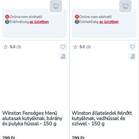
Kosárba teszem
Kosár
Online nem elérhető
Online nem elérhető
Elérhetőség
az üzletben
Elérhetőség
az üzletben
Értékelés pontszáma:
Értékelés pontszáma:
5.0
(
3
)
5.0
(
5
)
Hozzáadás a kedvencekhez, Winsto
Hoz
Mentés a bevásárló listára, Wins
Men
Winston Fenséges Menü
Winston állateledel felnőtt
alutasak kutyáknak, bárány
kutyáknak, vadhússal és
és pulyka hússal - 150 g
szívvel - 150 g
299 Ft
299 Ft