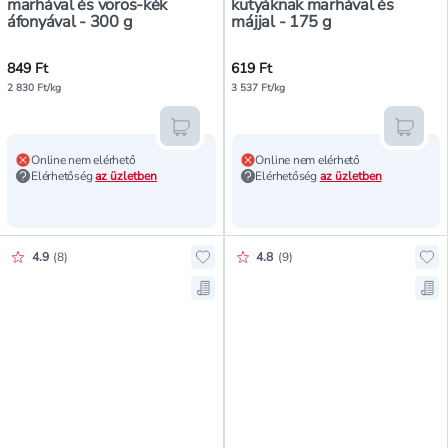
marhával és vörös-kék
kutyáknak marhával és
áfonyával - 300 g
májjal - 175 g
849 Ft
619 Ft
2 830 Ft/kg
3 537 Ft/kg
Kosárba teszem
Kosár
Online nem elérhető
Online nem elérhető
Elérhetőség
az üzletben
Elérhetőség
az üzletben
Értékelés pontszáma:
Értékelés pontszáma:
4.9
(
8
)
4.8
(
9
)
Hozzáadás a kedvencekhez, Winston
Hoz
Mentés a bevásárló listára, Winsto
Men