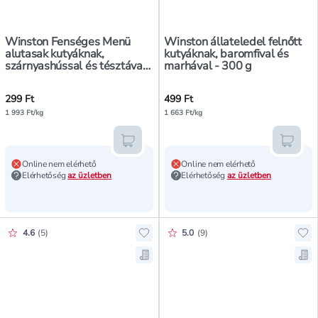
Winston Fenséges Menü
Winston állateledel felnőtt
alutasak kutyáknak,
kutyáknak, baromfival és
szárnyashússal és tésztával
marhával - 300 g
- 150 g
299 Ft
499 Ft
1 993 Ft/kg
1 663 Ft/kg
Kosárba teszem
Kosár
Online nem elérhető
Online nem elérhető
Elérhetőség
az üzletben
Elérhetőség
az üzletben
Értékelés pontszáma:
Értékelés pontszáma:
4.6
(
5
)
5.0
(
9
)
Hozzáadás a kedvencekhez, Winston
Hoz
Mentés a bevásárló listára, Winsto
Men