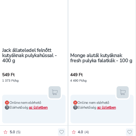
Jack állateledel felnőtt
kutyáknak pulykahússal -
Monge alutál kutyáknak
400 g
fresh pulyka falatkák - 100 g
549 Ft
449 Ft
1 373 Ft/kg
4 490 Ft/kg
Kosárba teszem
Kosár
Online nem elérhető
Online nem elérhető
Elérhetőség
az üzletben
Elérhetőség
az üzletben
Értékelés pontszáma:
Értékelés pontszáma:
5.0
(
5
)
4.0
(
4
)
Hozzáadás a kedvencekhez, Winsto
Hoz