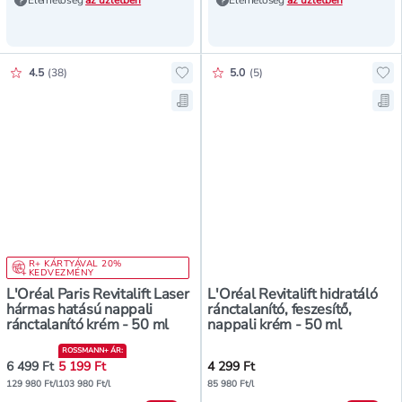
Értékelés pontszáma:
Értékelés pontszáma:
4.5
(
38
)
5.0
(
5
)
Hozzáadás a kedvencekhez, L'Oréal
Hoz
Mentés a bevásárló listára, L'Oréa
Men
R+ KÁRTYÁVAL 20%
KEDVEZMÉNY
L'Oréal Paris Revitalift Laser
L'Oréal Revitalift hidratáló
hármas hatású nappali
ránctalanító, feszesítő,
ránctalanító krém - 50 ml
nappali krém - 50 ml
ROSSMANN+ ÁR
:
6 499 Ft
5 199 Ft
4 299 Ft
129 980 Ft/l
103 980 Ft/l
85 980 Ft/l