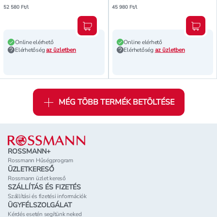
52 580 Ft/l
45 980 Ft/l
Kosárba teszem
Kosár
Online elérhető
Online elérhető
Elérhetőség
az üzletben
Elérhetőség
az üzletben
MÉG TÖBB TERMÉK BETÖLTÉSE
Lábléc
ROSSMANN+
Rossmann Hűségprogram
ÜZLETKERESŐ
Rossmann üzlet kereső
SZÁLLÍTÁS ÉS FIZETÉS
Szállítási és fizetési információk
ÜGYFÉLSZOLGÁLAT
Kérdés esetén segítünk neked