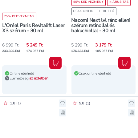
40% KEDVEZMÉNY
KIÁRUSÍTÁS
CSAK ONLINE ELÉRHETŐ
25% KEDVEZMÉNY
Nacomi Next lvl ránc elleni
L'Oréal Paris Revitalift Laser
szérum retinollal és
X3 szérum - 30 ml
bakuchiollal - 30 ml
6 999 Ft
5 249 Ft
5 299 Ft
3 179 Ft
233 300 Ft/l
174 967 Ft/l
176 633 Ft/l
105 967 Ft/l
Kosárba teszem
Kosár
Online elérhető
Csak online elérhető
Elérhetőség
az üzletben
Értékelés pontszáma:
Értékelés pontszáma:
1.0
(
1
)
5.0
(
1
)
Hozzáadás a kedvencekhez, Erne Cr
Ho
Mentés a bevásárló listára, Erne C
Men