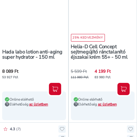
25% KEDVEZMÉNY
Helia-D Cell Concept
Hada labo lotion anti-aging
sejtmegújító ránctalanító
super hydrator - 150 ml
éjszakai krém 55+ - 50 ml
8 089 Ft
5 599 Ft
4 199 Ft
53 927 Ft/l
111 980 Ft/l
83 980 Ft/l
Kosárba teszem
Kosár
Online elérhető
Online elérhető
Elérhetőség
az üzletben
Elérhetőség
az üzletben
Értékelés pontszáma:
4.3
(
7
)
Hozzáadás a kedvencekhez, Keve 
Ho