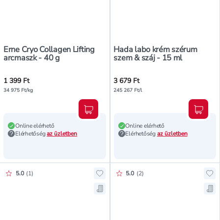
Erne Cryo Collagen Lifting
Hada labo krém szérum
arcmaszk - 40 g
szem & száj - 15 ml
1 399 Ft
3 679 Ft
34 975 Ft/kg
245 267 Ft/l
Kosárba teszem
Kosár
Online elérhető
Online elérhető
Elérhetőség
az üzletben
Elérhetőség
az üzletben
Értékelés pontszáma:
Értékelés pontszáma:
5.0
(
1
)
5.0
(
2
)
Hozzáadás a kedvencekhez, Hada la
Hoz
Mentés a bevásárló listára, Hada l
Men