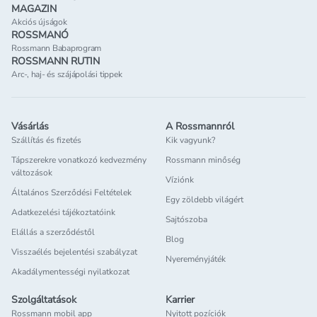
MAGAZIN
Akciós újságok
ROSSMANÓ
Rossmann Babaprogram
ROSSMANN RUTIN
Arc-, haj- és szájápolási tippek
Vásárlás
A Rossmannról
Szállítás és fizetés
Kik vagyunk?
Tápszerekre vonatkozó kedvezmény
Rossmann minőség
változások
Víziónk
Általános Szerződési Feltételek
Egy zöldebb világért
Adatkezelési tájékoztatóink
Sajtószoba
Elállás a szerződéstől
Blog
Visszaélés bejelentési szabályzat
Nyereményjáték
Akadálymentességi nyilatkozat
Szolgáltatások
Karrier
Rossmann mobil app
Nyitott pozíciók