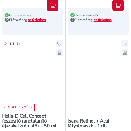
Kosárba teszem
Kosár
Online elérhető
Online elérhető
Elérhetőség
az üzletben
Elérhetőség
az üzletben
Értékelés pontszáma:
3.3
(
3
)
Hozzáadás a kedvencekhez, Helia-D
Hoz
Mentés a bevásárló listára, Helia-
Men
25% KEDVEZMÉNY
Helia-D Cell Concept
feszesítő ránctalanító
Isana Retinol + Acai
éjszakai krém 45+ - 50 ml
fátyolmaszk - 1 db