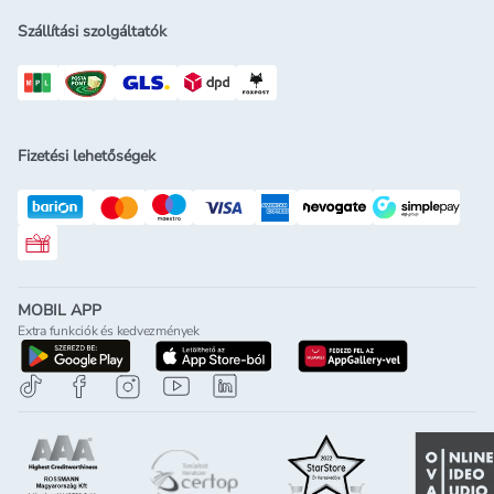
Szállítási szolgáltatók
Fizetési lehetőségek
Rossmann ajándékkártya
MOBIL APP
Extra funkciók és kedvezmények
letöltés a google-play-röl
letöltés az app-store-ból
letöltés h