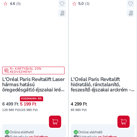
Értékelés pontszáma:
Értékelés pontszáma:
4.6
(
5
)
5.0
(
3
)
Hozzáadás a kedvencekhez, L'Oréal
Hoz
Mentés a bevásárló listára, L'Oréa
Men
R+ KÁRTYÁVAL 20%
KEDVEZMÉNY
L'Oréal Paris Revitalift Laser
L'Oréal Paris Revitalift
hármas hatású
hidratáló, ránctalanító,
öregedésgátló éjszakai krém
feszesítő éjszakai arckrém -
- 50 ml
50 ml
ROSSMANN+ ÁR
:
6 499 Ft
5 199 Ft
4 299 Ft
129 980 Ft/l
103 980 Ft/l
85 980 Ft/l
Kosárba teszem
Kosár
Online elérhető
Online elérhető
Elérhetőség
az üzletben
Elérhetőség
az üzletben