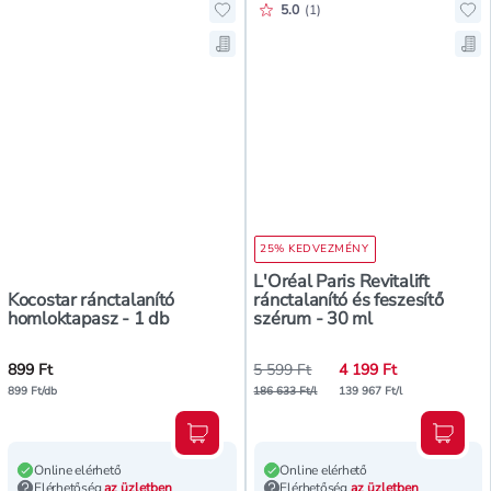
Értékelés pontszáma:
5.0
(
1
)
Hozzáadás a kedvencekhez, Kocost
Hoz
Mentés a bevásárló listára, Kocost
Men
25% KEDVEZMÉNY
L'Oréal Paris Revitalift
Kocostar ránctalanító
ránctalanító és feszesítő
homloktapasz - 1 db
szérum - 30 ml
899 Ft
5 599 Ft
4 199 Ft
899 Ft/db
186 633 Ft/l
139 967 Ft/l
Kosárba teszem
Kosár
Online elérhető
Online elérhető
Elérhetőség
az üzletben
Elérhetőség
az üzletben