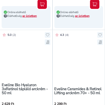
Kosárba teszem
Kosár
Online elérhető
Online elérhető
Elérhetőség
az üzletben
Elérhetőség
az üzletben
Értékelés pontszáma:
Értékelés pontszáma:
5.0
(
2
)
4.3
(
4
)
Hozzáadás a kedvencekhez, Evelin
Ho
Mentés a bevásárló listára, Eveli
Men
Eveline Bio Hyaluron
3xRetinol tápláló arckrém -
Eveline Ceramides & Retinol
50 ml
Lifting arckrém 70+ - 50 ml
2 629 Ft
2 299 Ft