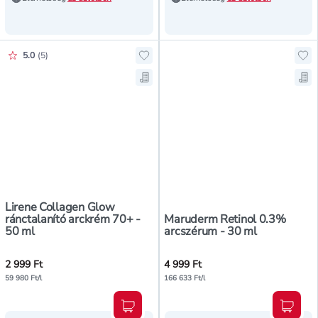
Értékelés pontszáma:
5.0
(
5
)
Hozzáadás a kedvencekhez, Lirene
Ho
Mentés a bevásárló listára, Liren
Me
Lirene Collagen Glow
ránctalanító arckrém 70+ -
Maruderm Retinol 0.3%
50 ml
arcszérum - 30 ml
2 999 Ft
4 999 Ft
59 980 Ft/l
166 633 Ft/l
Kosárba teszem
Kosár