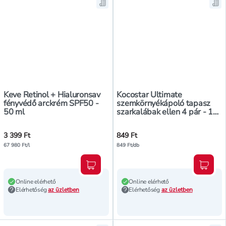
Mentés a bevásárló listára, Keve
Men
Keve Retinol + Hialuronsav
Kocostar Ultimate
fényvédő arckrém SPF50 -
szemkörnyékápoló tapasz
50 ml
szarkalábak ellen 4 pár - 1
db
3 399 Ft
849 Ft
67 980 Ft/l
849 Ft/db
Kosárba teszem
Kosár
Online elérhető
Online elérhető
Elérhetőség
az üzletben
Elérhetőség
az üzletben