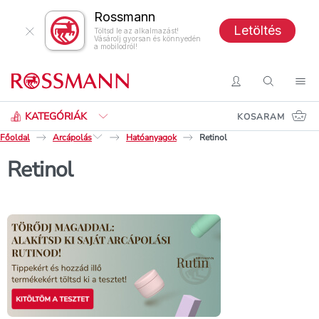
Rossmann
Letöltés
Töltsd le az alkalmazást!
Vásárolj gyorsan és könnyedén
a mobilodról!
Keresés
Belépés
Keresés
Nav
KATEGÓRIÁK
KOSARAM
Főoldal
Arcápolás
Hatóanyagok
Retinol
Retinol