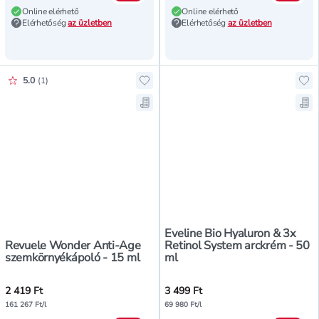
Online elérhető
Online elérhető
Elérhetőség
az üzletben
Elérhetőség
az üzletben
Értékelés pontszáma:
5.0
(
1
)
Hozzáadás a kedvencekhez, Revu
Ho
Mentés a bevásárló listára, Rev
Men
Eveline Bio Hyaluron & 3x
Revuele Wonder Anti-Age
Retinol System arckrém - 50
szemkörnyékápoló - 15 ml
ml
2 419 Ft
3 499 Ft
161 267 Ft/l
69 980 Ft/l