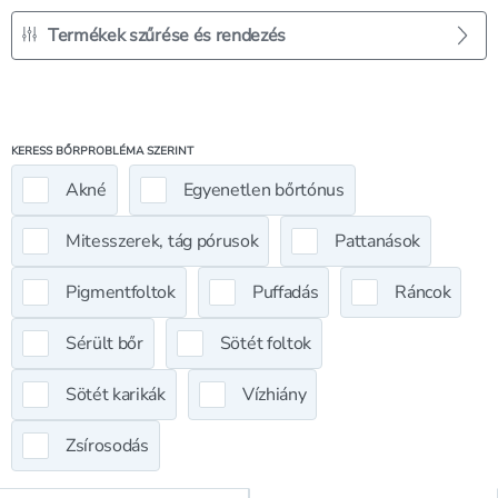
Termékek szűrése és rendezés
KERESS BŐRPROBLÉMA SZERINT
Akné
Egyenetlen bőrtónus
Mitesszerek, tág pórusok
Pattanások
Pigmentfoltok
Puffadás
Ráncok
Sérült bőr
Sötét foltok
Sötét karikák
Vízhiány
Zsírosodás