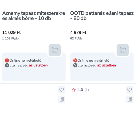
Acnemy tapasz miteszerekre
OOTD pattanás elleni tapasz
és aknés bőrre - 10 db
- 80 db
11 029 Ft
4 979 Ft
1 103 Ft/db
62 Ft/db
Kosárba teszem
Kosár
Online nem elérhető
Online nem elérhető
Elérhetőség
az üzletben
Elérhetőség
az üzletben
Értékelés pontszáma:
1.0
(
1
)
Hozzáadás a kedvencekhez, 7th He
Ho
Mentés a bevásárló listára, 7th H
Men