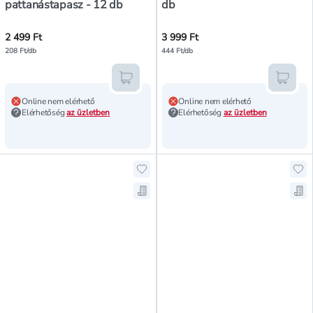
pattanástapasz - 12 db
db
2 499 Ft
3 999 Ft
208 Ft/db
444 Ft/db
Kosárba teszem
Kosár
Online nem elérhető
Online nem elérhető
Elérhetőség
az üzletben
Elérhetőség
az üzletben
Hozzáadás a kedvencekhez, COSRX M
Ho
Mentés a bevásárló listára, COSRX 
Men