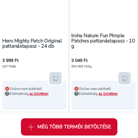
Iroha Nature Fun Pimple
Hero Mighty Patch Original
Patches pattanástapasz - 10
pattanástapasz - 24 db
g
3 999 Ft
3 049 Ft
167 Ft/db
304 900 Ft/kg
Kosárba teszem
Kosár
Online nem elérhető
Online nem elérhető
Elérhetőség
az üzletben
Elérhetőség
az üzletben
MÉG TÖBB TERMÉK BETÖLTÉSE