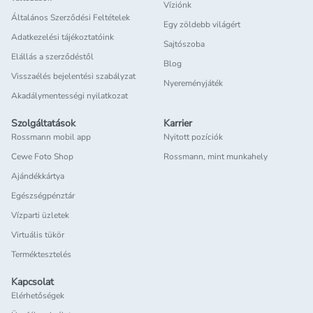
Víziónk
Általános Szerződési Feltételek
Egy zöldebb világért
Adatkezelési tájékoztatóink
Sajtószoba
Elállás a szerződéstől
Blog
Visszaélés bejelentési szabályzat
Nyereményjáték
Akadálymentességi nyilatkozat
Szolgáltatások
Karrier
Rossmann mobil app
Nyitott pozíciók
Cewe Foto Shop
Rossmann, mint munkahely
Ajándékkártya
Egészségpénztár
Vízparti üzletek
Virtuális tükör
Terméktesztelés
Kapcsolat
Elérhetőségek