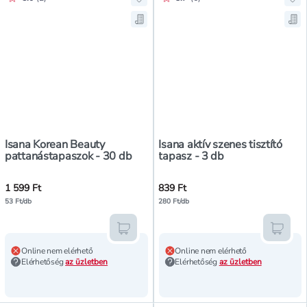
Hozzáadás a kedvencekhez, Isana 
Hoz
Mentés a bevásárló listára, Isana
Men
Isana Korean Beauty
Isana aktív szenes tisztító
pattanástapaszok - 30 db
tapasz - 3 db
1 599 Ft
839 Ft
53 Ft/db
280 Ft/db
Kosárba teszem
Kosár
Online nem elérhető
Online nem elérhető
Elérhetőség
az üzletben
Elérhetőség
az üzletben