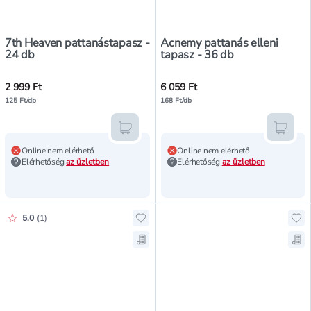
7th Heaven pattanástapasz -
Acnemy pattanás elleni
24 db
tapasz - 36 db
2 999 Ft
6 059 Ft
125 Ft/db
168 Ft/db
Kosárba teszem
Kosár
Online nem elérhető
Online nem elérhető
Elérhetőség
az üzletben
Elérhetőség
az üzletben
Értékelés pontszáma:
5.0
(
1
)
Hozzáadás a kedvencekhez, Clear S
Hoz
Mentés a bevásárló listára, Clear 
Men