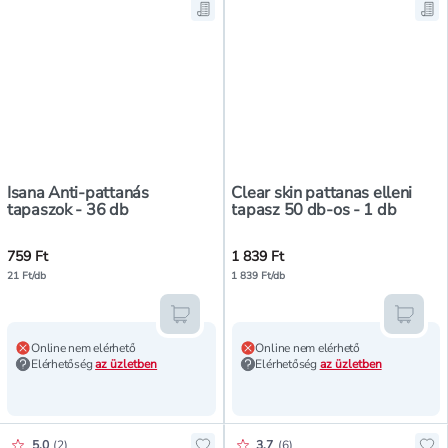
Mentés a bevásárló listára, Isana 
Men
Isana Anti-pattanás
Clear skin pattanas elleni
tapaszok - 36 db
tapasz 50 db-os - 1 db
759 Ft
1 839 Ft
21 Ft/db
1 839 Ft/db
Kosárba teszem
Kosár
Online nem elérhető
Online nem elérhető
Elérhetőség
az üzletben
Elérhetőség
az üzletben
Értékelés pontszáma:
Értékelés pontszáma:
5.0
(
2
)
3.7
(
6
)