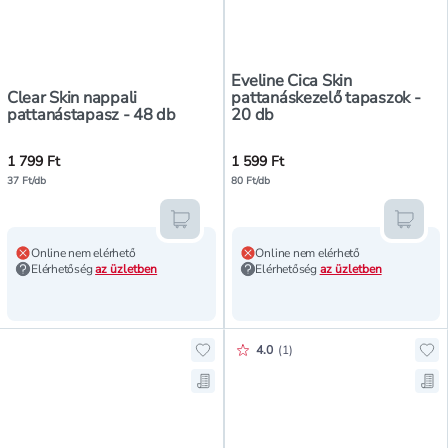
Eveline Cica Skin
Clear Skin nappali
pattanáskezelő tapaszok -
pattanástapasz - 48 db
20 db
1 799 Ft
1 599 Ft
37 Ft/db
80 Ft/db
Kosárba teszem
Kosár
Online nem elérhető
Online nem elérhető
Elérhetőség
az üzletben
Elérhetőség
az üzletben
Értékelés pontszáma:
4.0
(
1
)
Hozzáadás a kedvencekhez, Hero M
Ho
Mentés a bevásárló listára, Hero 
Men