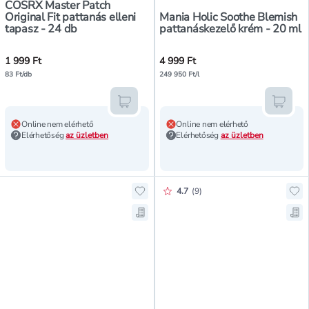
COSRX Master Patch
Original Fit pattanás elleni
Mania Holic Soothe Blemish
tapasz - 24 db
pattanáskezelő krém - 20 ml
1 999 Ft
4 999 Ft
83 Ft/db
249 950 Ft/l
Kosárba teszem
Kosár
Online nem elérhető
Online nem elérhető
Elérhetőség
az üzletben
Elérhetőség
az üzletben
Értékelés pontszáma:
4.7
(
9
)
Hozzáadás a kedvencekhez, Acnemy
Ho
Mentés a bevásárló listára, Acnem
Men