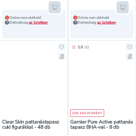
Kosárba teszem
Kosár
Online nem elérhető
Online nem elérhető
Elérhetőség
az üzletben
Elérhetőség
az üzletben
Értékelés pontszáma:
1.0
(
1
)
Hozzáadás a kedvencekhez, Clear S
Ho
Mentés a bevásárló listára, Clear 
Men
25% KEDVEZMÉNY
Clear Skin pattanástapasz
Garnier Pure Active pattanás
cuki figurákkal - 48 db
tapasz BHA-val - 8 db