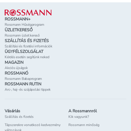
Lábléc
ROSSMANN+
Rossmann Hűségprogram
ÜZLETKERESŐ
Rossmann üzlet kereső
SZÁLLÍTÁS ÉS FIZETÉS
Szállítási és fizetési információk
ÜGYFÉLSZOLGÁLAT
Kérdés esetén segítünk neked
MAGAZIN
Akciós újságok
ROSSMANÓ
Rossmann Babaprogram
ROSSMANN RUTIN
Arc-, haj- és szájápolási tippek
Vásárlás
A Rossmannról
Szállítás és fizetés
Kik vagyunk?
Tápszerekre vonatkozó kedvezmény
Rossmann minőség
változások