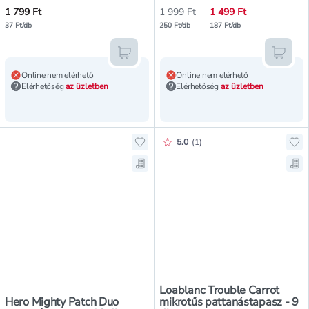
1 799 Ft
1 999 Ft
1 499 Ft
37 Ft/db
250 Ft/db
187 Ft/db
Kosárba teszem
Kosár
Online nem elérhető
Online nem elérhető
Elérhetőség
az üzletben
Elérhetőség
az üzletben
Értékelés pontszáma:
5.0
(
1
)
Hozzáadás a kedvencekhez, Hero M
Ho
Mentés a bevásárló listára, Hero 
Men
Loablanc Trouble Carrot
Hero Mighty Patch Duo
mikrotűs pattanástapasz - 9