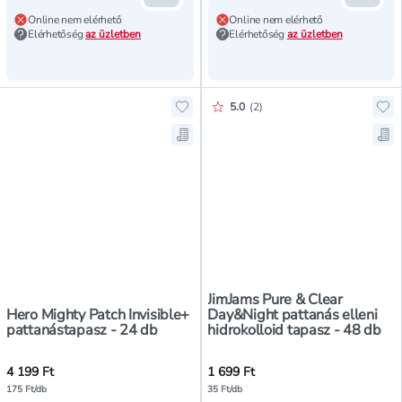
Online nem elérhető
Online nem elérhető
Elérhetőség
az üzletben
Elérhetőség
az üzletben
Értékelés pontszáma:
5.0
(
2
)
Hozzáadás a kedvencekhez, Hero M
Hoz
Mentés a bevásárló listára, Hero 
Men
JimJams Pure & Clear
Hero Mighty Patch Invisible+
Day&Night pattanás elleni
pattanástapasz - 24 db
hidrokolloid tapasz - 48 db
4 199 Ft
1 699 Ft
175 Ft/db
35 Ft/db