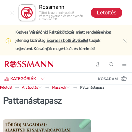
Rossmann
Letöltés
Töltsd le az alkalmazást!
Vásárolj gyorsan és könnyedén
a mobilodról!
Kedves Vásárlónk! Raktárköltözés miatt rendeléseinket
jelenleg kizárólag
Expressz bolti átvétellel
tudjuk
clo
teljesíteni. Köszönjük megértését és türelmét!
Keresés
Belépés
Keresés
Nav
KATEGÓRIÁK
KOSARAM
Főoldal
Arcápolás
Maszkok
Pattanástapasz
Pattanástapasz