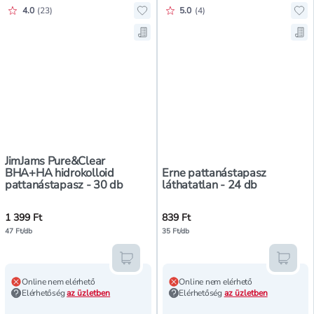
Értékelés pontszáma:
Értékelés pontszáma:
4.0
(
23
)
5.0
(
4
)
Hozzáadás a kedvencekhez, JimJa
Hoz
Mentés a bevásárló listára, JimJ
Men
JimJams Pure&Clear
BHA+HA hidrokolloid
Erne pattanástapasz
pattanástapasz - 30 db
láthatatlan - 24 db
1 399 Ft
839 Ft
47 Ft/db
35 Ft/db
Kosárba teszem
Kosár
Online nem elérhető
Online nem elérhető
Elérhetőség
az üzletben
Elérhetőség
az üzletben