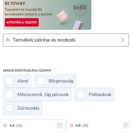
Termékek szűrése és rendezés
KERESS BŐRPROBLÉMA SZERINT
Akné
Bőrpirosság
Mitesszerek, tág pórusok
Pattanások
Zsírosodás
Értékelés pontszáma:
Értékelés pontszáma:
4.4
(
16
)
4.9
(
25
)
Hozzáadás a kedvencekhez, Isana 
Hoz