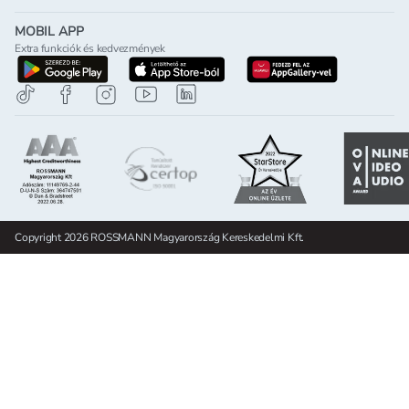
MOBIL APP
Extra funkciók és kedvezmények
letöltés a google-play-röl
letöltés az app-store-ból
letöltés h
Copyright 2026 ROSSMANN Magyarország Kereskedelmi Kft.