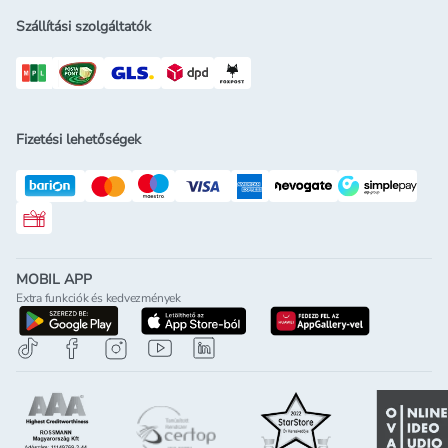
Szállítási szolgáltatók
Fizetési lehetőségek
Rossmann ajándékkártya
MOBIL APP
Extra funkciók és kedvezmények
letöltés a google-play-röl
letöltés az app-store-ból
letöltés h