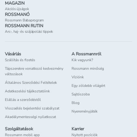
MAGAZIN
Akciós újságok
ROSSMANÓ
Rossmann Babaprogram
ROSSMANN RUTIN
Arc-, haj- és szájápolási tippek
Vásárlás
A Rossmannról
Szállítás és fizetés
Kik vagyunk?
Tápszerekre vonatkozó kedvezmény
Rossmann minőség
változások
Víziónk
Általános Szerződési Feltételek
Egy zöldebb világért
Adatkezelési tájékoztatóink
Sajtószoba
Elállás a szerződéstől
Blog
Visszaélés bejelentési szabályzat
Nyereményjáték
Akadálymentességi nyilatkozat
Szolgáltatások
Karrier
Rossmann mobil app
Nyitott pozíciók