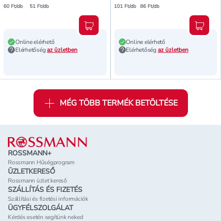
60 Ft/db
51 Ft/db
101 Ft/db
86 Ft/db
Kosárba teszem
Kosár
Online elérhető
Online elérhető
Elérhetőség
az üzletben
Elérhetőség
az üzletben
MÉG TÖBB TERMÉK BETÖLTÉSE
Lábléc
ROSSMANN+
Rossmann Hűségprogram
ÜZLETKERESŐ
Rossmann üzlet kereső
SZÁLLÍTÁS ÉS FIZETÉS
Szállítási és fizetési információk
ÜGYFÉLSZOLGÁLAT
Kérdés esetén segítünk neked