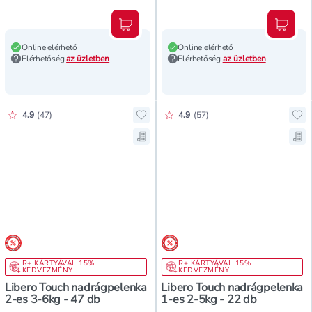
Kosárba teszem
Kosár
Online elérhető
Online elérhető
Elérhetőség
az üzletben
Elérhetőség
az üzletben
Értékelés pontszáma:
Értékelés pontszáma:
4.9
(
47
)
4.9
(
57
)
Hozzáadás a kedvencekhez, Libero
Ho
Mentés a bevásárló listára, Liber
Men
árréscsökkentés
árréscsökkentés
R+ KÁRTYÁVAL 15%
R+ KÁRTYÁVAL 15%
KEDVEZMÉNY
KEDVEZMÉNY
Libero Touch nadrágpelenka
Libero Touch nadrágpelenka
2-es 3-6kg - 47 db
1-es 2-5kg - 22 db