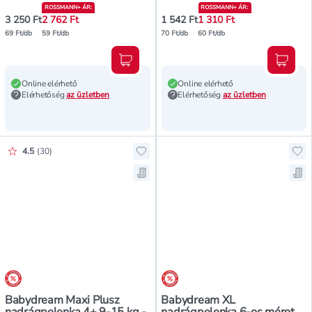
ROSSMANN+ ÁR
:
ROSSMANN+ ÁR
:
3 250 Ft
2 762 Ft
1 542 Ft
1 310 Ft
69 Ft/db
59 Ft/db
70 Ft/db
60 Ft/db
Kosárba teszem
Kosár
Online elérhető
Online elérhető
Elérhetőség
az üzletben
Elérhetőség
az üzletben
Értékelés pontszáma:
4.5
(
30
)
Hozzáadás a kedvencekhez, Babyd
Ho
Mentés a bevásárló listára, Baby
Me
árréscsökkentés
árréscsökkentés
Babydream Maxi Plusz
Babydream XL
nadrágpelenka 4+ 9-15 kg -
nadrágpelenka 6-os méret,