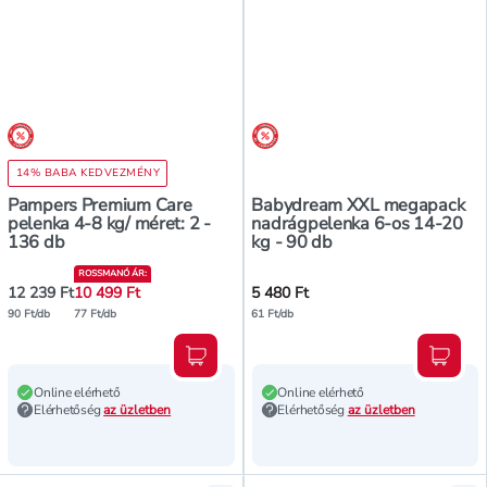
árréscsökkentés
árréscsökkentés
14% BABA KEDVEZMÉNY
Pampers Premium Care
Babydream XXL megapack
pelenka 4-8 kg/ méret: 2 -
nadrágpelenka 6-os 14-20
136 db
kg - 90 db
ROSSMANÓ ÁR
:
12 239 Ft
10 499 Ft
5 480 Ft
90 Ft/db
77 Ft/db
61 Ft/db
Kosárba teszem
Kosár
Online elérhető
Online elérhető
Elérhetőség
az üzletben
Elérhetőség
az üzletben