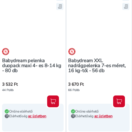
Hozzáadás a kedvencekhez, Babyd
Ho
Mentés a bevásárló listára, Baby
Me
árréscsökkentés
árréscsökkentés
Babydream pelenka
Babydream XXL
duopack maxi 4- es 8-14 kg
nadrágpelenka 7-es méret,
- 80 db
16 kg-tól - 56 db
3 532 Ft
3 670 Ft
44 Ft/db
66 Ft/db
Kosárba teszem
Kosár
Online elérhető
Online elérhető
Elérhetőség
az üzletben
Elérhetőség
az üzletben