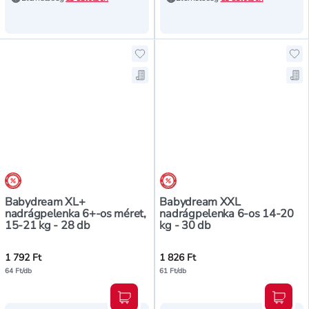
Hozzáadás a kedvencekhez, Babyd
Ho
Mentés a bevásárló listára, Baby
Me
árréscsökkentés
árréscsökkentés
Babydream XL+
Babydream XXL
nadrágpelenka 6+-os méret,
nadrágpelenka 6-os 14-20
15-21 kg - 28 db
kg - 30 db
1 792 Ft
1 826 Ft
64 Ft/db
61 Ft/db
Kosárba teszem
Kosár