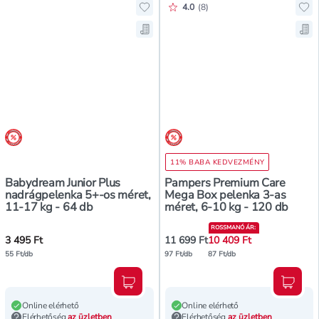
Értékelés pontszáma:
4.0
(
8
)
Hozzáadás a kedvencekhez, Babyd
Ho
Mentés a bevásárló listára, Baby
Me
árréscsökkentés
árréscsökkentés
11% BABA KEDVEZMÉNY
Babydream Junior Plus
Pampers Premium Care
nadrágpelenka 5+-os méret,
Mega Box pelenka 3-as
11-17 kg - 64 db
méret, 6-10 kg - 120 db
ROSSMANÓ ÁR
:
3 495 Ft
11 699 Ft
10 409 Ft
55 Ft/db
97 Ft/db
87 Ft/db
Kosárba teszem
Kosár
Online elérhető
Online elérhető
Elérhetőség
az üzletben
Elérhetőség
az üzletben