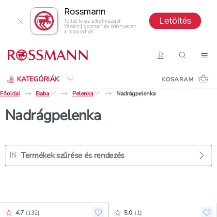
Rossmann
Letöltés
Töltsd le az alkalmazást!
Vásárolj gyorsan és könnyedén
a mobilodról!
Keresés
Belépés
Keresés
Nav
KATEGÓRIÁK
KOSARAM
Főoldal
Baba
Pelenka
Nadrágpelenka
Nadrágpelenka
Termékek szűrése és rendezés
Értékelés pontszáma:
Értékelés pontszáma:
4.7
(
132
)
5.0
(
1
)