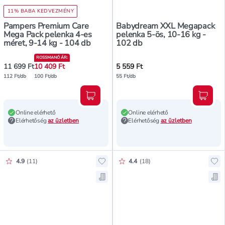
11% BABA KEDVEZMÉNY
Pampers Premium Care
Babydream XXL Megapack
Mega Pack pelenka 4-es
pelenka 5-ös, 10-16 kg -
méret, 9-14 kg - 104 db
102 db
ROSSMANÓ ÁR
:
11 699 Ft
10 409 Ft
5 559 Ft
112 Ft/db
100 Ft/db
55 Ft/db
Kosárba teszem
Kosár
Online elérhető
Online elérhető
Elérhetőség
az üzletben
Elérhetőség
az üzletben
Értékelés pontszáma:
Értékelés pontszáma:
4.9
(
11
)
4.4
(
18
)
Hozzáadás a kedvencekhez, Libero
Ho
Mentés a bevásárló listára, Liber
Me