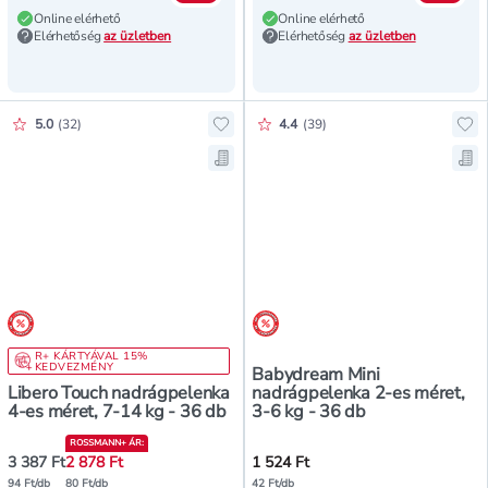
Online elérhető
Online elérhető
Elérhetőség
az üzletben
Elérhetőség
az üzletben
Értékelés pontszáma:
Értékelés pontszáma:
5.0
(
32
)
4.4
(
39
)
Hozzáadás a kedvencekhez, Libero
Ho
Mentés a bevásárló listára, Liber
Me
árréscsökkentés
árréscsökkentés
R+ KÁRTYÁVAL 15%
KEDVEZMÉNY
Babydream Mini
Libero Touch nadrágpelenka
nadrágpelenka 2-es méret,
4-es méret, 7-14 kg - 36 db
3-6 kg - 36 db
ROSSMANN+ ÁR
:
3 387 Ft
2 878 Ft
1 524 Ft
94 Ft/db
80 Ft/db
42 Ft/db