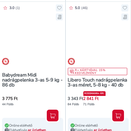
Értékelés pontszáma:
Értékelés pontszáma:
3.0
(
1
)
5.0
(
46
)
Hozzáadás a kedvencekhez, Babyd
Ho
Mentés a bevásárló listára, Baby
Men
árréscsökkentés
árréscsökkentés
R+ KÁRTYÁVAL 15%
KEDVEZMÉNY
Babydream Midi
nadrágpelenka 3-as 5-9 kg -
Libero Touch nadrágpelenka
86 db
3-as méret, 5-8 kg - 40 db
ROSSMANN+ ÁR
:
3 775 Ft
3 343 Ft
2 841 Ft
44 Ft/db
84 Ft/db
71 Ft/db
Kosárba teszem
Kosár
Online elérhető
Online elérhető
Elérhetőség
az üzletben
Elérhetőség
az üzletben