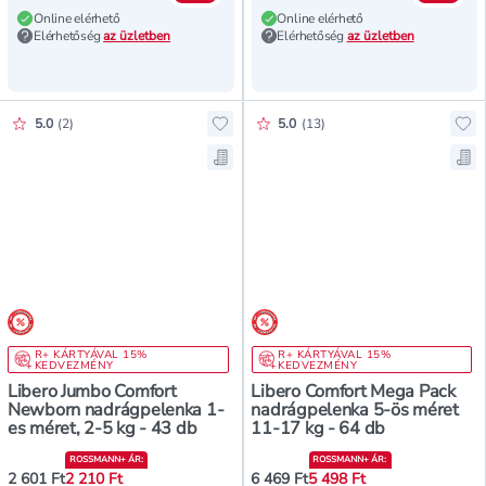
Online elérhető
Online elérhető
Elérhetőség
az üzletben
Elérhetőség
az üzletben
Értékelés pontszáma:
Értékelés pontszáma:
5.0
(
2
)
5.0
(
13
)
Hozzáadás a kedvencekhez, Liber
Ho
Mentés a bevásárló listára, Libe
Me
árréscsökkentés
árréscsökkentés
R+ KÁRTYÁVAL 15%
R+ KÁRTYÁVAL 15%
KEDVEZMÉNY
KEDVEZMÉNY
Libero Jumbo Comfort
Libero Comfort Mega Pack
Newborn nadrágpelenka 1-
nadrágpelenka 5-ös méret
es méret, 2-5 kg - 43 db
11-17 kg - 64 db
ROSSMANN+ ÁR
:
ROSSMANN+ ÁR
:
2 601 Ft
2 210 Ft
6 469 Ft
5 498 Ft