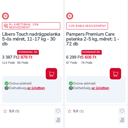
árréscsökkentés
árréscsökkentés
R+ KÁRTYÁVAL 15%
11% BABA KEDVEZMÉNY
KEDVEZMÉNY
Libero Touch nadrágpelenka
Pampers Premium Care
5-ös méret, 11-17 kg - 30
pelenka 2-5 kg, méret: 1 -
db
72 db
ROSSMANN+ ÁR
:
ROSSMANÓ ÁR
:
3 387 Ft
2 878 Ft
6 299 Ft
5 606 Ft
113 Ft/db
96 Ft/db
87 Ft/db
78 Ft/db
Kosárba teszem
Kosár
Online elérhető
Online elérhető
Elérhetőség
az üzletben
Elérhetőség
az üzletben
Értékelés pontszáma:
Értékelés pontszáma:
5.0
(
5
)
5.0
(
1
)
Hozzáadás a kedvencekhez, Pampe
Ho
Mentés a bevásárló listára, Pamp
Me