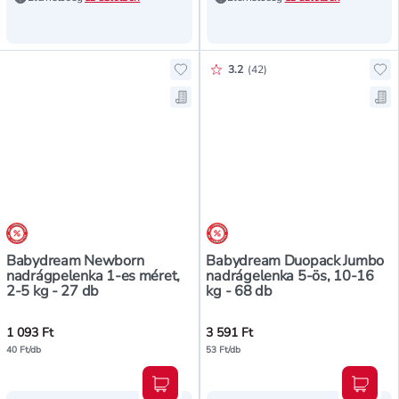
Értékelés pontszáma:
3.2
(
42
)
Hozzáadás a kedvencekhez, Babyd
Ho
Mentés a bevásárló listára, Baby
Me
árréscsökkentés
árréscsökkentés
Babydream Newborn
Babydream Duopack Jumbo
nadrágpelenka 1-es méret,
nadrágelenka 5-ös, 10-16
2-5 kg - 27 db
kg - 68 db
1 093 Ft
3 591 Ft
40 Ft/db
53 Ft/db
Kosárba teszem
Kosár