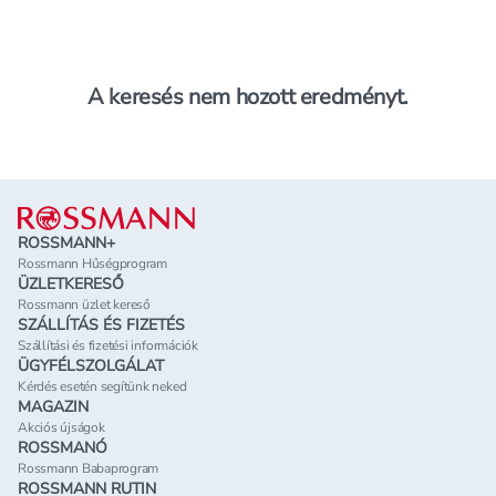
A keresés nem hozott eredményt.
Lábléc
ROSSMANN+
Rossmann Hűségprogram
ÜZLETKERESŐ
Rossmann üzlet kereső
SZÁLLÍTÁS ÉS FIZETÉS
Szállítási és fizetési információk
ÜGYFÉLSZOLGÁLAT
Kérdés esetén segítünk neked
MAGAZIN
Akciós újságok
ROSSMANÓ
Rossmann Babaprogram
ROSSMANN RUTIN