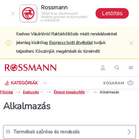
Rossmann
Letöltés
Töltsd le az alkalmazást!
Vásárolj gyorsan és könnyedén
a mobilodról!
Kedves Vásárlónk! Raktárköltözés miatt rendeléseinket
jelenleg kizárólag
Expressz bolti átvétellel
tudjuk
clo
teljesíteni. Köszönjük megértését és türelmét!
Keresés
Belépés
Keresés
Nav
KATEGÓRIÁK
KOSARAM
Főoldal
Egészség
Étrend-kiegészítők
Alkalmazás
Alkalmazás
Termékek szűrése és rendezés