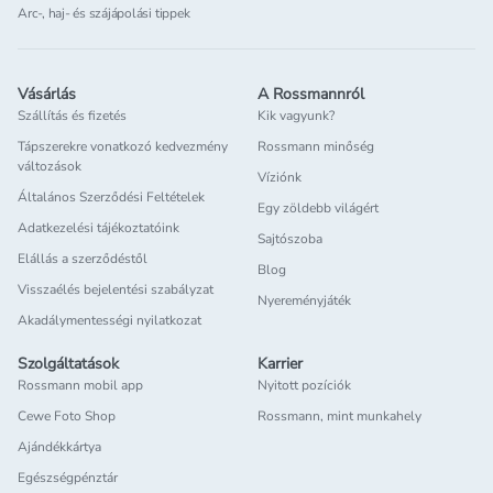
Arc-, haj- és szájápolási tippek
Vásárlás
A Rossmannról
Szállítás és fizetés
Kik vagyunk?
Tápszerekre vonatkozó kedvezmény
Rossmann minőség
változások
Víziónk
Általános Szerződési Feltételek
Egy zöldebb világért
Adatkezelési tájékoztatóink
Sajtószoba
Elállás a szerződéstől
Blog
Visszaélés bejelentési szabályzat
Nyereményjáték
Akadálymentességi nyilatkozat
Szolgáltatások
Karrier
Rossmann mobil app
Nyitott pozíciók
Cewe Foto Shop
Rossmann, mint munkahely
Ajándékkártya
Egészségpénztár