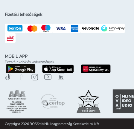
Fizetési lehetőségek
Rossmann ajándékkártya
MOBIL APP
Extra funkciók és kedvezmények
letöltés a google-play-röl
letöltés az app-store-ból
letöltés h
Copyright 2026 ROSSMANN Magyarország Kereskedelmi Kft.