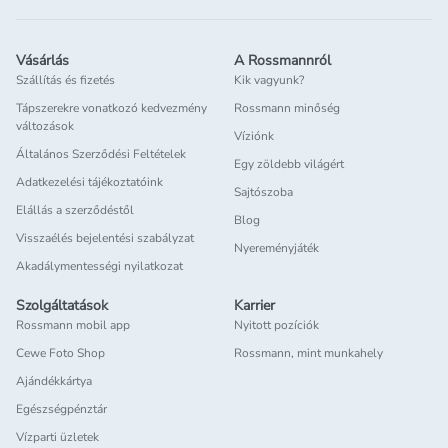
– hajtőre fújva látványosan megemeli és volument ad a
frizurának.
Női és férfi szárazsampon: van
Vásárlás
A Rossmannról
különbség?
Szállítás és fizetés
Kik vagyunk?
A Rossmann kínálatában elérhető szárazsamponok között
Tápszerekre vonatkozó kedvezmény
Rossmann minőség
változások
találhatsz kifejezetten női szárazsampon típusokat,
Víziónk
amelyek kellemes illattal, extra volumenfokozó hatással
Általános Szerződési Feltételek
Egy zöldebb világért
vagy színezett változatban érhetők el, például szőkéknek
Adatkezelési tájékoztatóink
Sajtószoba
vagy barnáknak. Ezek mellett léteznek uniszex vagy férfi
Elállás a szerződéstől
Blog
szárazsampon termékek is, melyek általában
Visszaélés bejelentési szabályzat
visszafogottabb illattal, letisztultabb formulával készülnek,
Nyereményjáték
Akadálymentességi nyilatkozat
és gyors felfrissítést biztosítanak az aktív mindennapok
során.
Szolgáltatások
Karrier
Hogyan használd helyesen a
Rossmann mobil app
Nyitott pozíciók
szárazsampont?
Cewe Foto Shop
Rossmann, mint munkahely
Ajándékkártya
Rázd fel jól a flakont – különösen a spray kiszerelésű
szárazsamponoknál fontos, hogy az összetevők
Egészségpénztár
megfelelően elkeveredjenek.
Vízparti üzletek