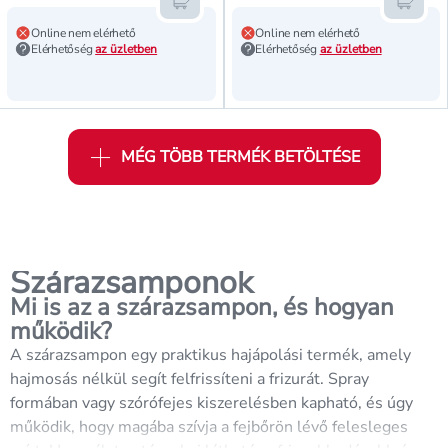
Kosárba teszem
Kosár
Online nem elérhető
Online nem elérhető
Elérhetőség
az üzletben
Elérhetőség
az üzletben
MÉG TÖBB TERMÉK BETÖLTÉSE
Szárazsamponok
Mi is az a szárazsampon, és hogyan
működik?
A szárazsampon egy praktikus hajápolási termék, amely
hajmosás nélkül segít felfrissíteni a frizurát. Spray
formában vagy szórófejes kiszerelésben kapható, és úgy
működik, hogy magába szívja a fejbőrön lévő felesleges