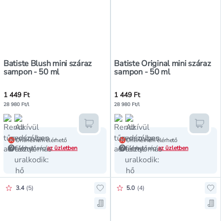
Batiste Blush mini száraz
Batiste Original mini száraz
sampon - 50 ml
sampon - 50 ml
1 449 Ft
1 449 Ft
28 980 Ft/l
28 980 Ft/l
Kosárba teszem
Kosár
Online nem elérhető
Online nem elérhető
Elérhetőség
az üzletben
Elérhetőség
az üzletben
Értékelés pontszáma:
Értékelés pontszáma:
3.4
(
5
)
5.0
(
4
)
Hozzáadás a kedvencekhez, Isana 
Ho
Mentés a bevásárló listára, Isana
Me