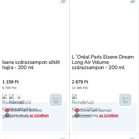
Mentés a bevásárló listára, Isana
Me
L´Oréal Paris Elseve Dream
Isana szárazsampon sötét
Long Air Volume
hajra - 200 ml
szárazsampon - 200 ml
1 159 Ft
2 679 Ft
5 795 Ft/l
13 395 Ft/l
+
Kosárba teszem
Kosár
Online nem elérhető
Online nem elérhető
Elérhetőség
az üzletben
Elérhetőség
az üzletben