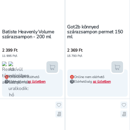
Got2b könnyed
Batiste Heavenly Volume
szárazsampon permet 150
szárazsampon - 200 ml
ml
2 399 Ft
2 369 Ft
11 995 Ft/l
15 793 Ft/l
Kosárba teszem
Kosár
Online nem elérhető
Online nem elérhető
Elérhetőség
az üzletben
Elérhetőség
az üzletben
Hozzáadás a kedvencekhez, Batist
Hoz
Mentés a bevásárló listára, Batis
Men