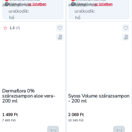
Elérhetőség
az üzletben
Elérhetőség
az üzletben
Értékelés pontszáma:
1.3
(
7
)
Ho
Me
Dermaflora 0%
szárazsampon aloe vera-
Syoss Volume szárazsampon
200 ml
- 200 ml
1 499 Ft
2 069 Ft
7 495 Ft/l
10 345 Ft/l