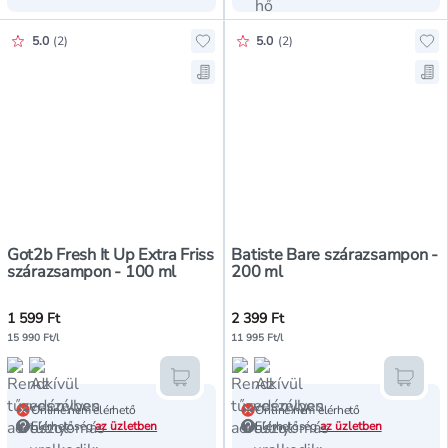
Értékelés pontszáma:
Értékelés pontszáma:
5.0
(
2
)
5.0
(
2
)
Hozzáadás a kedvencekhez, Got2b 
Ho
Mentés a bevásárló listára, Got2b
Men
Got2b Fresh It Up Extra Friss
Batiste Bare szárazsampon -
szárazsampon - 100 ml
200 ml
1 599 Ft
2 399 Ft
15 990 Ft/l
11 995 Ft/l
Kosárba teszem
Kosár
Online nem elérhető
Online nem elérhető
Elérhetőség
az üzletben
Elérhetőség
az üzletben