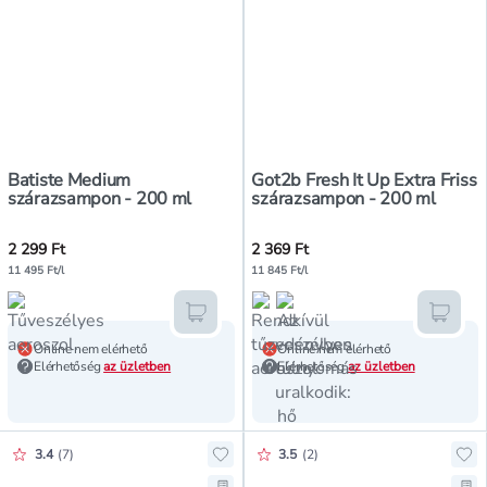
Batiste Medium
Got2b Fresh It Up Extra Friss
szárazsampon - 200 ml
szárazsampon - 200 ml
2 299 Ft
2 369 Ft
11 495 Ft/l
11 845 Ft/l
Kosárba teszem
Kosár
Online nem elérhető
Online nem elérhető
Elérhetőség
az üzletben
Elérhetőség
az üzletben
Értékelés pontszáma:
Értékelés pontszáma:
3.4
(
7
)
3.5
(
2
)
Hozzáadás a kedvencekhez, Isana 
Ho