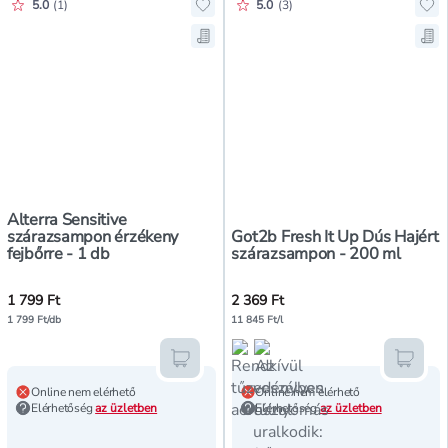
Értékelés pontszáma:
Értékelés pontszáma:
5.0
(
1
)
5.0
(
3
)
Hozzáadás a kedvencekhez, Alterra
Ho
Mentés a bevásárló listára, Alter
Men
Alterra Sensitive
szárazsampon érzékeny
Got2b Fresh It Up Dús Hajért
fejbőrre - 1 db
szárazsampon - 200 ml
1 799 Ft
2 369 Ft
1 799 Ft/db
11 845 Ft/l
Kosárba teszem
Kosár
Online nem elérhető
Online nem elérhető
Elérhetőség
az üzletben
Elérhetőség
az üzletben