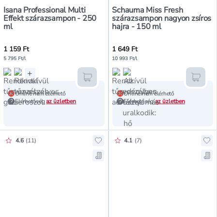
Isana Professional Multi
Schauma Miss Fresh
Effekt szárazsampon - 250
szárazsampon nagyon zsíros
ml
hajra - 150 ml
1 159 Ft
1 649 Ft
5 795 Ft/l
10 993 Ft/l
+
Kosárba teszem
Kosár
Online nem elérhető
Online nem elérhető
Elérhetőség
az üzletben
Elérhetőség
az üzletben
Értékelés pontszáma:
Értékelés pontszáma:
4.6
(
11
)
4.1
(
7
)
Hozzáadás a kedvencekhez, Isana 
Ho
Mentés a bevásárló listára, Isana
Men