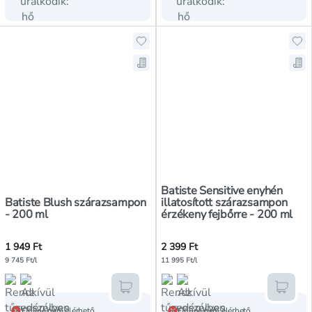
Hozzáadás a kedvencekhez, Batis
Hoz
Mentés a bevásárló listára, Batis
Men
Batiste Sensitive enyhén
Batiste Blush szárazsampon
illatosított szárazsampon
- 200 ml
érzékeny fejbőrre - 200 ml
1 949 Ft
2 399 Ft
9 745 Ft/l
11 995 Ft/l
Kosárba teszem
Kosár
Online nem elérhető
Online nem elérhető