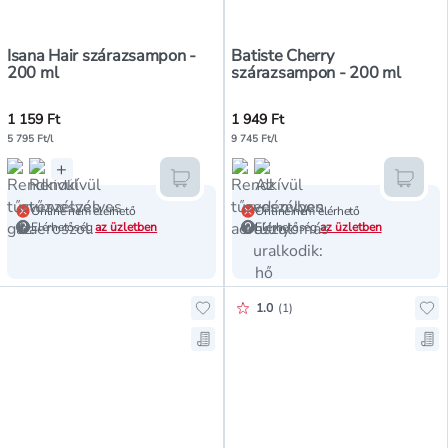
Isana Hair szárazsampon -
Batiste Cherry
200 ml
szárazsampon - 200 ml
1 159 Ft
1 949 Ft
5 795 Ft/l
9 745 Ft/l
+
Kosárba teszem
Kosár
Online nem elérhető
Online nem elérhető
Elérhetőség
az üzletben
Elérhetőség
az üzletben
Értékelés pontszáma:
1.0
(
1
)
Hozzáadás a kedvencekhez, Isana
Ho
Mentés a bevásárló listára, Isan
Men