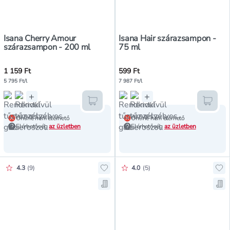
Isana Cherry Amour
Isana Hair szárazsampon -
szárazsampon - 200 ml
75 ml
1 159 Ft
599 Ft
5 795 Ft/l
7 987 Ft/l
+
+
Kosárba teszem
Kosár
Online nem elérhető
Online nem elérhető
Elérhetőség
az üzletben
Elérhetőség
az üzletben
Értékelés pontszáma:
Értékelés pontszáma:
4.3
(
9
)
4.0
(
5
)
Hozzáadás a kedvencekhez, Batis
Ho
Mentés a bevásárló listára, Bati
Me