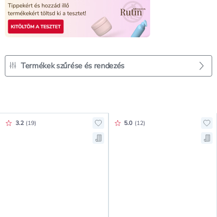
Termékek szűrése és rendezés
Értékelés pontszáma:
Értékelés pontszáma:
3.2
(
19
)
5.0
(
12
)
Hozzáadás a kedvencekhez, Isana 
Ho
Mentés a bevásárló listára, Isana
Men