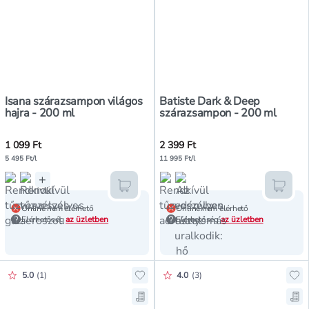
Isana szárazsampon világos
Batiste Dark & Deep
hajra - 200 ml
szárazsampon - 200 ml
1 099 Ft
2 399 Ft
5 495 Ft/l
11 995 Ft/l
+
Kosárba teszem
Kosár
Online nem elérhető
Online nem elérhető
Elérhetőség
az üzletben
Elérhetőség
az üzletben
Értékelés pontszáma:
Értékelés pontszáma:
5.0
(
1
)
4.0
(
3
)
Hozzáadás a kedvencekhez, Batis
Ho
Mentés a bevásárló listára, Bati
Men