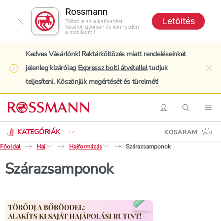
Rossmann
Letöltés
Töltsd le az alkalmazást!
Vásárolj gyorsan és könnyedén
a mobilodról!
Kedves Vásárlónk! Raktárköltözés miatt rendeléseinket
jelenleg kizárólag
Expressz bolti átvétellel
tudjuk
clo
teljesíteni. Köszönjük megértését és türelmét!
Keresés
Belépés
Keresés
Nav
KATEGÓRIÁK
KOSARAM
Főoldal
Haj
Hajformázás
Szárazsamponok
Szárazsamponok