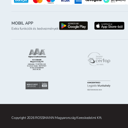
MOBIL APP
letöltés a google-p
l
Extra funkciók és kedvezmények
Copyright 2026 ROSSMANN Magyarország Kereskedelmi Kft.