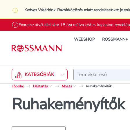
Kedves Vásárlónk! Raktárköltözés miatt rendeléseinket jelenl
Expressz átvétellel akár 1.5 óra múlva kézhez kaphatod rendelés
WEBSHOP
ROSSMANN+
Keresés
KATEGÓRIÁK
Főoldal
Háztartás
Mosás
Ruhakeményítők
Ruhakeményítők