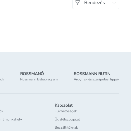
Rendezés
ROSSMANÓ
ROSSMANN RUTIN
gok
Rossmann Babaprogram
Arc-, haj- és szájápolási tippek
Kapcsolat
iók
Elérhetőségek
int munkahely
Ügyfélszolgálat
Beszállítóknak