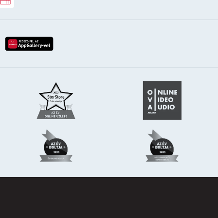
Rossmann ajándékkártya
lay-röl
etöltés az app-store-ból
letöltés huawei app-galery-böl