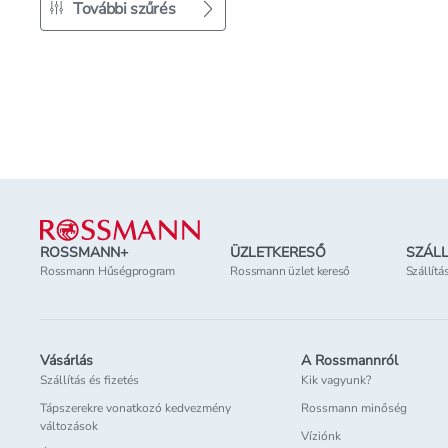
További szűrés
Lábléc
ROSSMANN+
ÜZLETKERESŐ
SZÁLL
Rossmann Hűségprogram
Rossmann üzlet kereső
Szállítá
Vásárlás
A Rossmannról
Szállítás és fizetés
Kik vagyunk?
Tápszerekre vonatkozó kedvezmény
Rossmann minőség
változások
Víziónk