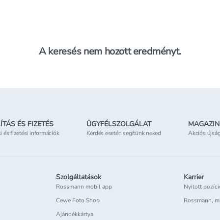
A keresés nem hozott eredményt.
ÍTÁS ÉS FIZETÉS
ÜGYFÉLSZOLGÁLAT
MAGAZIN
si és fizetési információk
Kérdés esetén segítünk neked
Akciós újsá
Szolgáltatások
Karrier
Rossmann mobil app
Nyitott pozíc
Cewe Foto Shop
Rossmann, m
Ajándékkártya