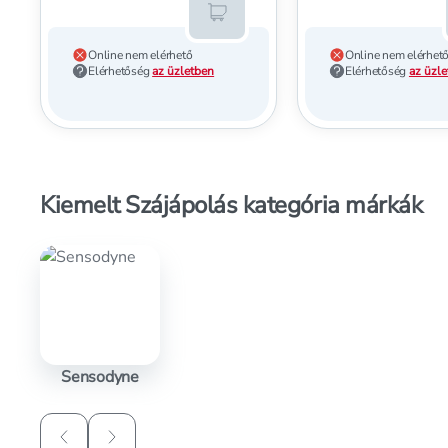
Kosárba teszem
Online nem elérhető
Online nem elérhet
Elérhetőség
az üzletben
Elérhetőség
az üzl
Kiemelt Szájápolás kategória márkák
Sensodyne
Lapozás vissza
Lapozás előre