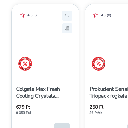
Értékelés pontszáma:
Értékelés pontszá
4.5
(
6
)
4.5
(
8
)
Hozzáadás a kedvencekhez, Co
Mentés a bevásárló listára, 
árréscsökkentés
árréscsökkentés
Colgate Max Fresh
Prokudent Sensi
Cooling Crystals
Triopack fogkefe
fogkrém - 75 ml
679 Ft
258 Ft
9 053 Ft/l
86 Ft/db