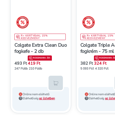
árréscsökkentés
árréscsökkentés
R+ KÁRTYÁVAL 15%
R+ KÁRTYÁVAL 15%
KEDVEZMÉNY
KEDVEZMÉNY
Colgate Extra Clean Duo
Colgate Triple A
fogkefe - 2 db
fogkrém - 75 ml
ROSSMANN+ ÁR
:
ROSSMANN+ Á
493 Ft
419 Ft
382 Ft
324 Ft
247 Ft/db
210 Ft/db
5 093 Ft/l
4 320 Ft/l
Kosárba teszem
Online nem elérhető
Online nem elérhet
Elérhetőség
az üzletben
Elérhetőség
az üzl