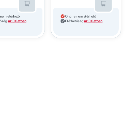
Kosárba teszem
Kosárba tesz
 nem elérhető
Online nem elérhető
tőség
az üzletben
Elérhetőség
az üzletben