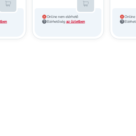
Kosárba teszem
Kosárba teszem
ő
Online nem elérhető
Online
etben
Elérhetőség
az üzletben
Elérhe