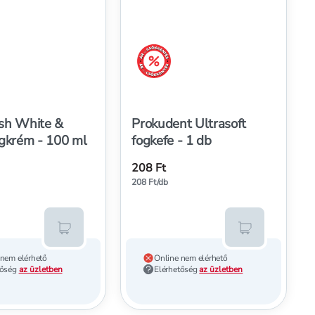
ökkentés
árréscsökkentés
sh White &
Prokudent Ultrasoft
ogkrém - 100 ml
fogkefe - 1 db
208 Ft
208 Ft/db
Kosárba teszem
Kosárba tesz
 nem elérhető
Online nem elérhető
tőség
az üzletben
Elérhetőség
az üzletben