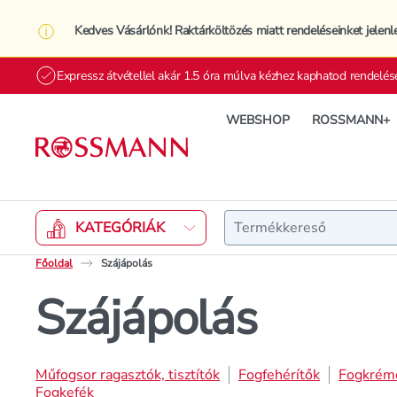
Kedves Vásárlónk! Raktárköltözés miatt rendeléseinket jelenl
Expressz átvétellel akár 1.5 óra múlva kézhez kaphatod rendelés
WEBSHOP
ROSSMANN+
Keresés
KATEGÓRIÁK
Főoldal
Szájápolás
Szájápolás
Műfogsor ragasztók, tisztítók
Fogfehérítők
Fogkrém
Fogkefék