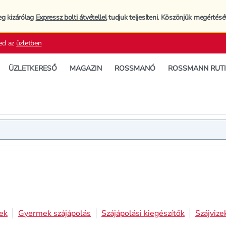
eg kizárólag
Expressz bolti átvétellel
tudjuk teljesíteni. Köszönjük megértésé
ed az
üzletben
ÜZLETKERESŐ
MAGAZIN
ROSSMANÓ
ROSSMANN RUT
ek
Gyermek szájápolás
Szájápolási kiegészítők
Szájvizek