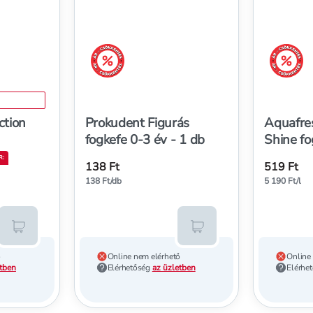
árréscsökkentés
árréscs
ction
Prokudent Figurás
Aquafre
fogkefe 0-3 év - 1 db
Shine f
R
:
138 Ft
519 Ft
138 Ft/db
5 190 Ft/l
Kosárba teszem
Kosárba teszem
ő
Online nem elérhető
Online
etben
Elérhetőség
az üzletben
Elérhe