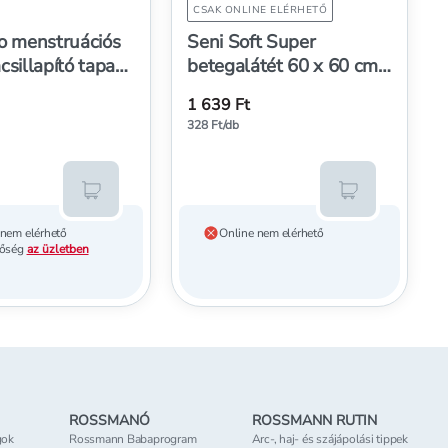
CSAK ONLINE ELÉRHETŐ
o menstruációs
Seni Soft Super
csillapító tapasz
betegalátét 60 x 60 cm -
5 db
1 639 Ft
328 Ft/db
Kosárba teszem
Kosárba tesz
 nem elérhető
Online nem elérhető
tőség
az üzletben
ROSSMANÓ
ROSSMANN RUTIN
gok
Rossmann Babaprogram
Arc-, haj- és szájápolási tippek