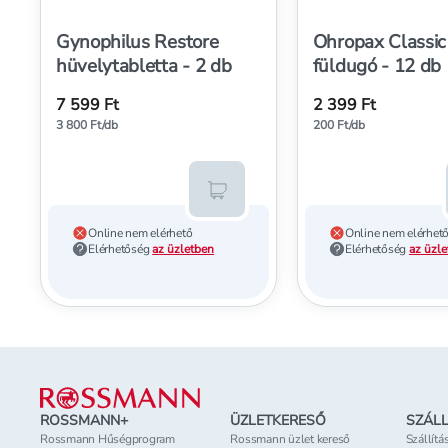
Gynophilus Restore
Ohropax Classic
hüvelytabletta - 2 db
füldugó - 12 db
7 599 Ft
2 399 Ft
3 800 Ft/db
200 Ft/db
Kosárba teszem
Online nem elérhető
Online nem elérhet
Elérhetőség
az üzletben
Elérhetőség
az üzl
Lábléc
ROSSMANN+
ÜZLETKERESŐ
SZÁLL
Rossmann Hűségprogram
Rossmann üzlet kereső
Szállítá