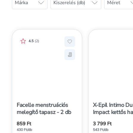
Márka
Kiszerelés (db)
Méret
Értékelés pontszáma:
4.5
(
2
)
Hozzáadás a kedvencekhez, Fa
Mentés a bevásárló listára, F
Facelle menstruációs
X-Epil Intimo Du
melegítő tapasz - 2 db
Impact kettős h
hüvelytabletta -
859 Ft
3 799 Ft
430 Ft/db
543 Ft/db