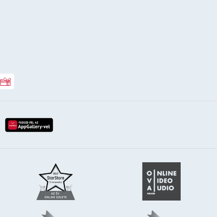
Rossmann ajándékkártya
lay-röl
etöltés az app-store-ból
letöltés huawei app-galery-böl