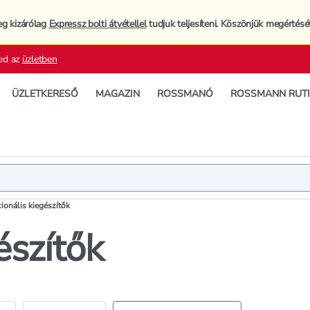
eg kizárólag
Expressz bolti átvétellel
tudjuk teljesíteni. Köszönjük megértésé
ed az
üzletben
ÜZLETKERESŐ
MAGAZIN
ROSSMANÓ
ROSSMANN RUT
ionális kiegészítők
észítők