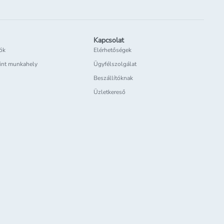
Kapcsolat
iók
Elérhetőségek
int munkahely
Ügyfélszolgálat
Beszállítóknak
Üzletkereső