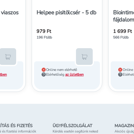
 viaszos
Helpee pisitölcsér - 5 db
Biointim
fájdalom
- 3 db
979 Ft
1 699 Ft
196 Ft/db
566 Ft/db
Kosárba teszem
Kosárba teszem
ő
Online nem elérhető
Online
etben
Elérhetőség
az üzletben
Elérhe
ÍTÁS ÉS FIZETÉS
ÜGYFÉLSZOLGÁLAT
MAGAZIN
si és fizetési információk
Kérdés esetén segítünk neked
Akciós újsá