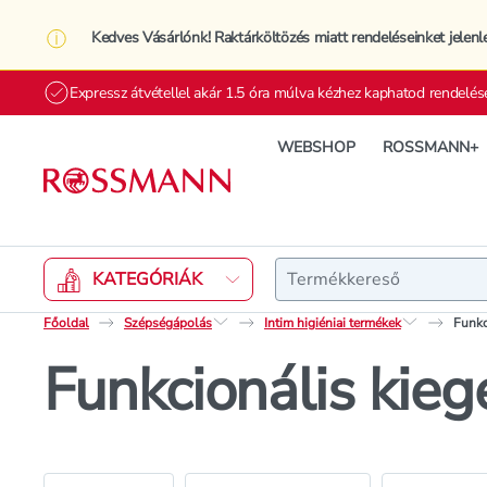
Kedves Vásárlónk! Raktárköltözés miatt rendeléseinket jelenl
Expressz átvétellel akár 1.5 óra múlva kézhez kaphatod rendelés
WEBSHOP
ROSSMANN+
Keresés
KATEGÓRIÁK
Főoldal
Szépségápolás
Intim higiéniai termékek
Funkc
Funkcionális kieg