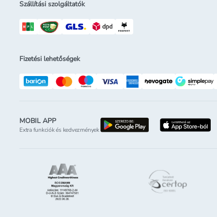
Szállítási szolgáltatók
Fizetési lehetőségek
MOBIL APP
letöltés a google-p
l
Extra funkciók és kedvezmények