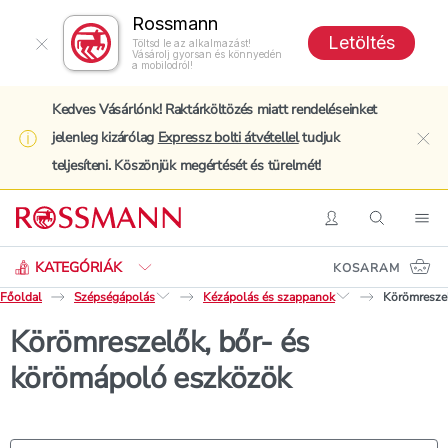
Rossmann
Letöltés
Töltsd le az alkalmazást!
Vásárolj gyorsan és könnyedén
a mobilodról!
Kedves Vásárlónk! Raktárköltözés miatt rendeléseinket
jelenleg kizárólag
Expressz bolti átvétellel
tudjuk
clo
teljesíteni. Köszönjük megértését és türelmét!
Keresés
Belépés
Keresés
Nav
KATEGÓRIÁK
KOSARAM
Főoldal
Szépségápolás
Kézápolás és szappanok
Körömreszel
Körömreszelők, bőr- és
körömápoló eszközök