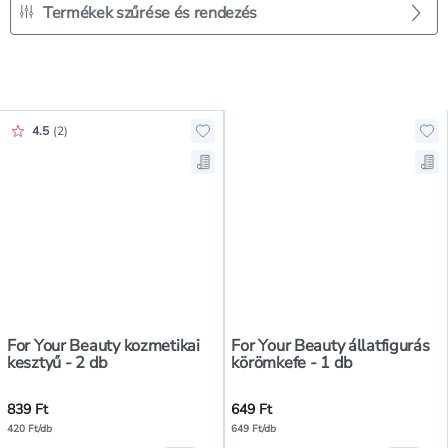
Termékek szűrése és rendezés
Értékelés pontszáma:
4.5
(
2
)
Hozzáadás a kedvencekhez, For Yo
Hoz
Mentés a bevásárló listára, For Yo
Men
For Your Beauty kozmetikai
For Your Beauty állatfigurás
kesztyű - 2 db
körömkefe - 1 db
839 Ft
649 Ft
420 Ft/db
649 Ft/db