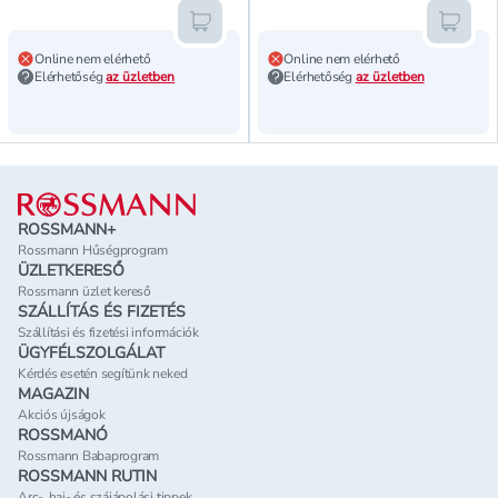
Kosárba teszem
Kosár
Online nem elérhető
Online nem elérhető
Elérhetőség
az üzletben
Elérhetőség
az üzletben
Lábléc
ROSSMANN+
Rossmann Hűségprogram
ÜZLETKERESŐ
Rossmann üzlet kereső
SZÁLLÍTÁS ÉS FIZETÉS
Szállítási és fizetési információk
ÜGYFÉLSZOLGÁLAT
Kérdés esetén segítünk neked
MAGAZIN
Akciós újságok
ROSSMANÓ
Rossmann Babaprogram
ROSSMANN RUTIN
Arc-, haj- és szájápolási tippek