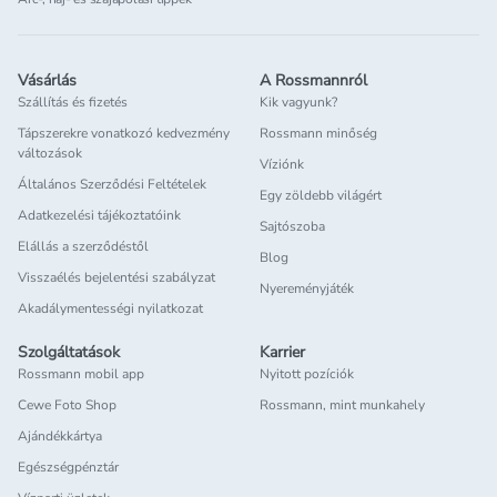
Vásárlás
A Rossmannról
Szállítás és fizetés
Kik vagyunk?
Tápszerekre vonatkozó kedvezmény
Rossmann minőség
változások
Víziónk
Általános Szerződési Feltételek
Egy zöldebb világért
Adatkezelési tájékoztatóink
Sajtószoba
Elállás a szerződéstől
Blog
Visszaélés bejelentési szabályzat
Nyereményjáték
Akadálymentességi nyilatkozat
Szolgáltatások
Karrier
Rossmann mobil app
Nyitott pozíciók
Cewe Foto Shop
Rossmann, mint munkahely
Ajándékkártya
Egészségpénztár