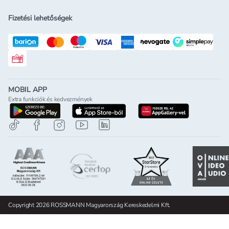
Fizetési lehetőségek
Rossmann ajándékkártya
MOBIL APP
Extra funkciók és kedvezmények
letöltés a google-play-röl
letöltés az app-store-ból
letöltés h
Copyright 2026 ROSSMANN Magyarország Kereskedelmi Kft.