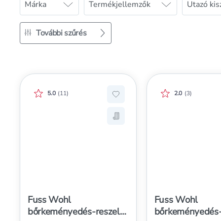
Márka
Termékjellemzők
Utazó kis
További szűrés
Értékelés pontszáma:
Értékelés pontszá
5.0
(
11
)
2.0
(
3
)
Hozzáadás a kedvencekhez, F
Mentés a bevásárló listára, 
Fuss Wohl
Fuss Wohl
bőrkeményedés-reszelő
bőrkeményedés-