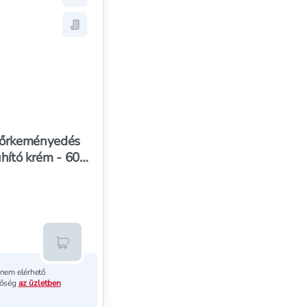
db
olító fedőtapasz - 4 db
cekhez, Fuss Wohl lábbalzsam bőrkeményedésre - 75 ml
Hozzáadás a kedvencekhez, Scholl bőrkeményed
db
olító fedőtapasz - 4 db
listára, Fuss Wohl lábbalzsam bőrkeményedésre - 75 ml
Mentés a bevásárló listára, Scholl bőrkeménye
bőrkeményedés
uhító krém - 60
Kosárba teszem
 nem elérhető
tőség
az üzletben