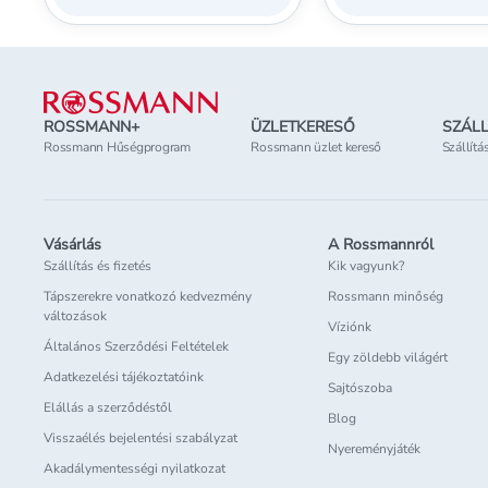
Lábléc
ROSSMANN+
ÜZLETKERESŐ
SZÁLL
Rossmann Hűségprogram
Rossmann üzlet kereső
Szállítá
Vásárlás
A Rossmannról
Szállítás és fizetés
Kik vagyunk?
Tápszerekre vonatkozó kedvezmény
Rossmann minőség
változások
Víziónk
Általános Szerződési Feltételek
Egy zöldebb világért
Adatkezelési tájékoztatóink
Sajtószoba
Elállás a szerződéstől
Blog
Visszaélés bejelentési szabályzat
Nyereményjáték
Akadálymentességi nyilatkozat