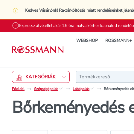
Kedves Vásárlónk! Raktárköltözés miatt rendeléseinket jelenl
Expressz átvétellel akár 1.5 óra múlva kézhez kaphatod rendelés
WEBSHOP
ROSSMANN+
Keresés
KATEGÓRIÁK
Főoldal
Szépségápolás
Lábápolás
Bőrkeményedés elt
Bőrkeményedés el