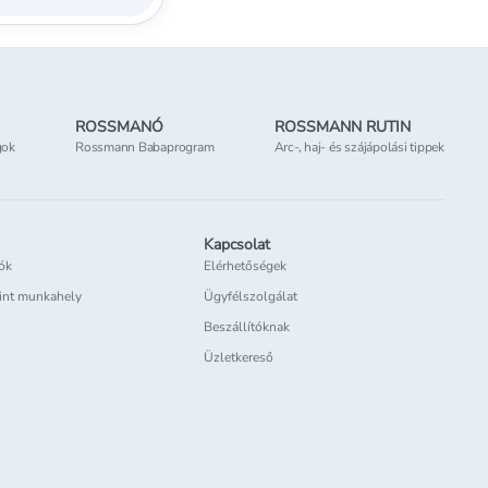
ROSSMANÓ
ROSSMANN RUTIN
gok
Rossmann Babaprogram
Arc-, haj- és szájápolási tippek
Kapcsolat
iók
Elérhetőségek
int munkahely
Ügyfélszolgálat
Beszállítóknak
Üzletkereső