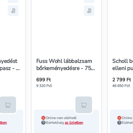
uss Wohl elektromos bőrkeményedés-eltávolító készülék - 1 
Hozzáadás a kedvencekhez, Scholl bőrkeményedést eltáv
Hozzáadás a kedven
Fuss Wohl elektromos bőrkeményedés-eltávolító készülék - 1 
Mentés a bevásárló listára, Scholl bőrkeményedést eltáv
Mentés a bevásárló 
nyedést
Fuss Wohl lábbalzsam
Scholl 
apasz - 4
bőrkeményedésre - 75
elleni p
ml
ml
699 Ft
2 799 Ft
9 320 Ft/l
46 650 Ft/l
Kosárba teszem
Kosárba teszem
ő
Online nem elérhető
Online
etben
Elérhetőség
az üzletben
Elérhe