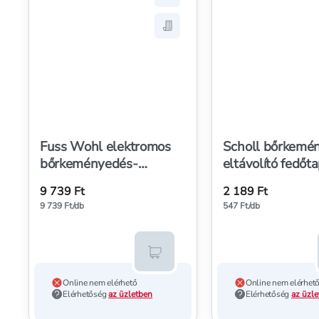
Hozzáadás a kedvencekhez, F
Mentés a bevásárló listára, 
Fuss Wohl elektromos
Scholl bőrkemé
bőrkeményedés-
eltávolító fedőt
eltávolító készülék - 1
db
9 739 Ft
2 189 Ft
db
9 739 Ft/db
547 Ft/db
Kosárba teszem
Online nem elérhető
Online nem elérhet
Elérhetőség
az üzletben
Elérhetőség
az üzl