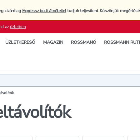
eg kizárólag
Expressz bolti átvétellel
tudjuk teljesíteni. Köszönjük megértésé
ed az
üzletben
ÜZLETKERESŐ
MAGAZIN
ROSSMANÓ
ROSSMANN RUT
ávolítók
távolítók