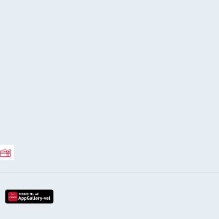
Rossmann ajándékkártya
lay-röl
etöltés az app-store-ból
letöltés huawei app-galery-böl