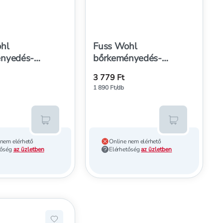
hl
Fuss Wohl
nyedés-
bőrkeményedés-
tó csere görgők,
eltávolító
3 779 Ft
rva - 2 db
cserehengerek, extra
1 890 Ft/db
durva - 2 db
Kosárba teszem
Kosárba tesz
 nem elérhető
Online nem elérhető
tőség
az üzletben
Elérhetőség
az üzletben