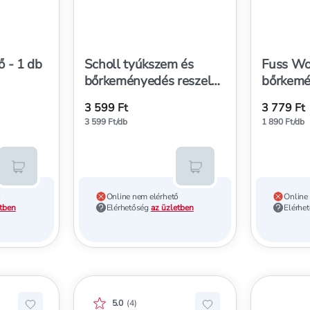
 - 1 db
Scholl tyúkszem és
Fuss Wo
bőrkeményedés reszelő
bőrkemé
- 1 db
eltávolí
3 599 Ft
3 779 Ft
extra du
3 599 Ft/db
1 890 Ft/db
Kosárba teszem
Kosárba teszem
ő
Online nem elérhető
Online
etben
Elérhetőség
az üzletben
Elérhe
ma:
Értékelés pontszáma:
5.0
(
4
)