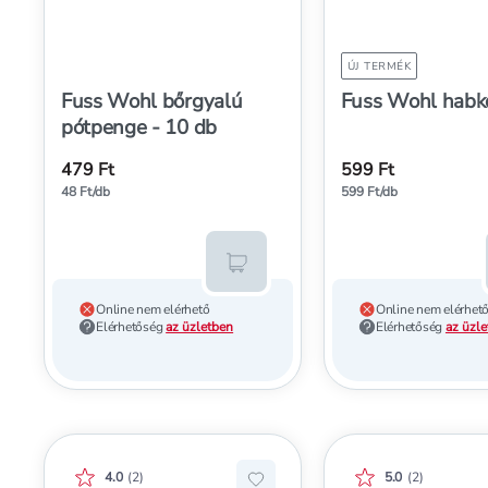
ÚJ TERMÉK
Fuss Wohl bőrgyalú
Fuss Wohl habkő
pótpenge - 10 db
479 Ft
599 Ft
48 Ft/db
599 Ft/db
Kosárba teszem
Online nem elérhető
Online nem elérhet
Elérhetőség
az üzletben
Elérhetőség
az üzl
Értékelés pontszáma:
Értékelés pontszá
4.0
(
2
)
5.0
(
2
)