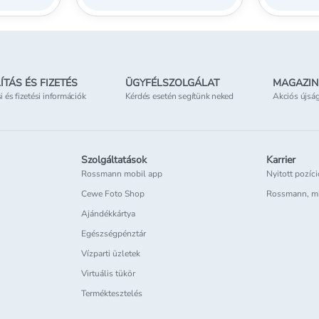
ÍTÁS ÉS FIZETÉS
ÜGYFÉLSZOLGÁLAT
MAGAZIN
si és fizetési információk
Kérdés esetén segítünk neked
Akciós újsá
Szolgáltatások
Karrier
Rossmann mobil app
Nyitott pozíc
Cewe Foto Shop
Rossmann, m
Ajándékkártya
Egészségpénztár
Vízparti üzletek
Virtuális tükör
Terméktesztelés