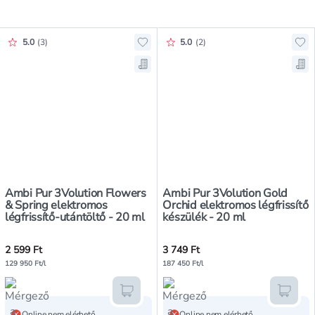
Értékelés pontszáma:
Értékelés pontszáma:
5.0
(
3
)
5.0
(
2
)
Hozzáadás a kedvencekhez, Ambi P
Ho
Mentés a bevásárló listára, Ambi 
Men
Ambi Pur 3Volution Flowers
Ambi Pur 3Volution Gold
& Spring elektromos
Orchid elektromos légfrissítő
légfrissítő-utántöltő - 20 ml
készülék - 20 ml
2 599 Ft
3 749 Ft
129 950 Ft/l
187 450 Ft/l
Kosárba teszem
Kosár
Online nem elérhető
Online nem elérhető