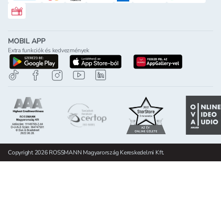
Rossmann ajándékkártya
MOBIL APP
Extra funkciók és kedvezmények
letöltés a google-play-röl
letöltés az app-store-ból
letöltés h
Copyright 2026 ROSSMANN Magyarország Kereskedelmi Kft.