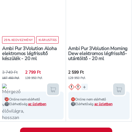
25% KEDVEZMÉNY
KIÁRUSÍTÁS
Ambi Pur 3Volution Aloha
Ambi Pur 3Volution Morning
elektromos légfrissítő
Dew elektromos légfrissítő-
készülék - 20 ml
utántöltő - 20 ml
3 749 Ft
2 799 Ft
2 599 Ft
187 450 Ft/l
139 950 Ft/l
129 950 Ft/l
+
Kosárba teszem
Kosár
Online nem elérhető
Online nem elérhető
Elérhetőség
az üzletben
Elérhetőség
az üzletben