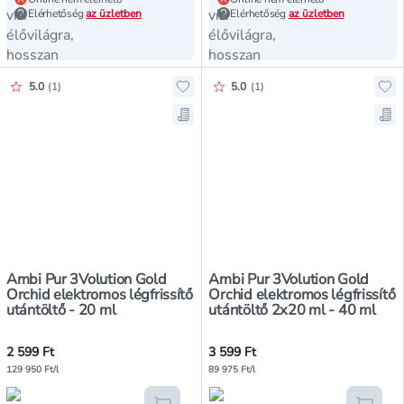
Elérhetőség
az üzletben
Elérhetőség
az üzletben
Értékelés pontszáma:
Értékelés pontszáma:
5.0
(
1
)
5.0
(
1
)
Ho
Men
Ambi Pur 3Volution Gold
Ambi Pur 3Volution Gold
Orchid elektromos légfrissítő
Orchid elektromos légfrissítő
utántöltő - 20 ml
utántöltő 2x20 ml - 40 ml
2 599 Ft
3 599 Ft
129 950 Ft/l
89 975 Ft/l