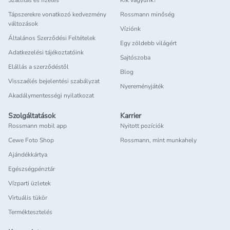
Szállítás és fizetés
Kik vagyunk?
Tápszerekre vonatkozó kedvezmény
Rossmann minőség
változások
Víziónk
Általános Szerződési Feltételek
Egy zöldebb világért
Adatkezelési tájékoztatóink
Sajtószoba
Elállás a szerződéstől
Blog
Visszaélés bejelentési szabályzat
Nyereményjáték
Akadálymentességi nyilatkozat
Szolgáltatások
Karrier
Rossmann mobil app
Nyitott pozíciók
Cewe Foto Shop
Rossmann, mint munkahely
Ajándékkártya
Egészségpénztár
Vízparti üzletek
Virtuális tükör
Terméktesztelés