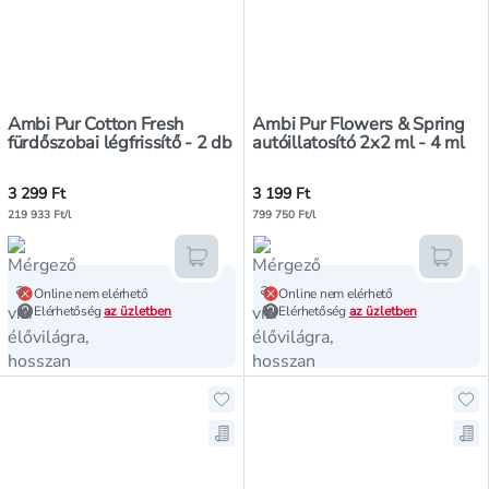
Ambi Pur Cotton Fresh
Ambi Pur Flowers & Spring
fürdőszobai légfrissítő - 2 db
autóillatosító 2x2 ml - 4 ml
3 299 Ft
3 199 Ft
219 933 Ft/l
799 750 Ft/l
Kosárba teszem
Kosár
Online nem elérhető
Online nem elérhető
Elérhetőség
az üzletben
Elérhetőség
az üzletben
Hozzáadás a kedvencekhez, Ambi P
Ho
Mentés a bevásárló listára, Ambi 
Men