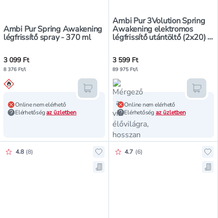
Ambi Pur 3Volution Spring
Ambi Pur Spring Awakening
Awakening elektromos
légfrissítő spray - 370 ml
légfrissítő utántöltő (2x20) -
40 ml
3 099 Ft
3 599 Ft
8 376 Ft/l
89 975 Ft/l
Kosárba teszem
Kosár
Online nem elérhető
Online nem elérhető
Elérhetőség
az üzletben
Elérhetőség
az üzletben
Értékelés pontszáma:
Értékelés pontszáma:
4.8
(
8
)
4.7
(
6
)
Hozzáadás a kedvencekhez, Ambi P
Hoz
Mentés a bevásárló listára, Ambi 
Men