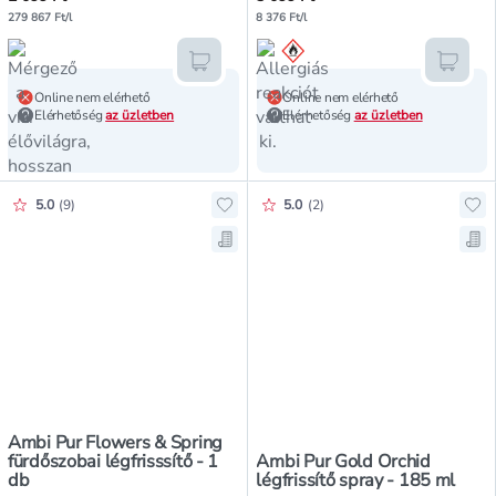
279 867 Ft/l
8 376 Ft/l
Kosárba teszem
Kosár
Online nem elérhető
Online nem elérhető
Elérhetőség
az üzletben
Elérhetőség
az üzletben
Értékelés pontszáma:
Értékelés pontszáma:
5.0
(
9
)
5.0
(
2
)
Hozzáadás a kedvencekhez, Ambi Pu
Hoz
Mentés a bevásárló listára, Ambi P
Men
Ambi Pur Flowers & Spring
fürdőszobai légfrisssítő - 1
Ambi Pur Gold Orchid
db
légfrissítő spray - 185 ml