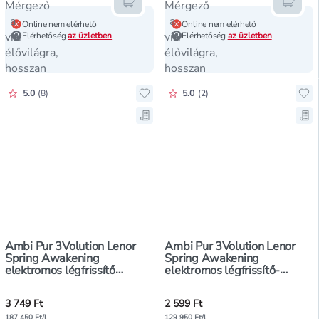
Kosárba teszem
Kosár
Online nem elérhető
Online nem elérhető
Elérhetőség
az üzletben
Elérhetőség
az üzletben
Értékelés pontszáma:
Értékelés pontszáma:
5.0
(
8
)
5.0
(
2
)
Hozzáadás a kedvencekhez, Ambi P
Ho
Mentés a bevásárló listára, Ambi 
Men
Ambi Pur 3Volution Lenor
Ambi Pur 3Volution Lenor
Spring Awakening
Spring Awakening
elektromos légfrissítő
elektromos légfrissítő-
készülék - 20 ml
utántöltő - 20 ml
3 749 Ft
2 599 Ft
187 450 Ft/l
129 950 Ft/l