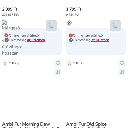
2 099 Ft
1 799 Ft
279 867 Ft/l
9 724 Ft/l
Kosárba teszem
Kosár
Online nem elérhető
Online nem elérhető
Elérhetőség
az üzletben
Elérhetőség
az üzletben
Értékelés pontszáma:
Értékelés pontszáma:
5.0
(
2
)
5.0
(
2
)
Hozzáadás a kedvencekhez, Ambi P
Hoz
Mentés a bevásárló listára, Ambi 
Men
Ambi Pur Morning Dew
Ambi Pur Old Spice