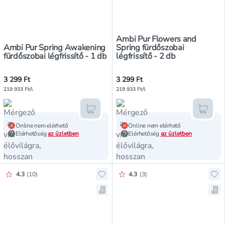
Ambi Pur Flowers and
Ambi Pur Spring Awakening
Spring fürdőszobai
fürdőszobai légfrissítő - 1 db
légfrissítő - 2 db
3 299 Ft
3 299 Ft
219 933 Ft/l
219 933 Ft/l
Kosárba teszem
Kosár
Online nem elérhető
Online nem elérhető
Elérhetőség
az üzletben
Elérhetőség
az üzletben
Értékelés pontszáma:
Értékelés pontszáma:
4.3
(
10
)
4.3
(
3
)
Hozzáadás a kedvencekhez, Ambi Pu
Ho
Mentés a bevásárló listára, Ambi P
Men