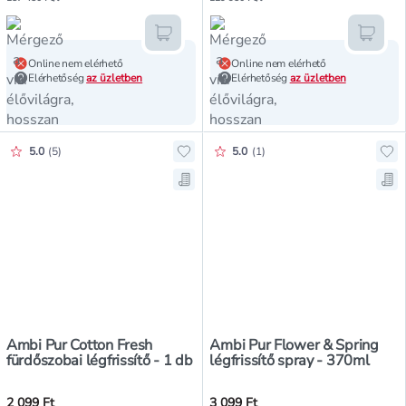
Kosárba teszem
Kosár
Online nem elérhető
Online nem elérhető
Elérhetőség
az üzletben
Elérhetőség
az üzletben
Értékelés pontszáma:
Értékelés pontszáma:
5.0
(
5
)
5.0
(
1
)
Hozzáadás a kedvencekhez, Ambi Pu
Ho
Mentés a bevásárló listára, Ambi P
Men
Ambi Pur Cotton Fresh
Ambi Pur Flower & Spring
fürdőszobai légfrissítő - 1 db
légfrissítő spray - 370ml
2 099 Ft
3 099 Ft