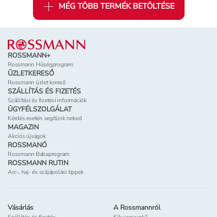
MÉG TÖBB TERMÉK BETÖLTÉSE
Lábléc
ROSSMANN+
Rossmann Hűségprogram
ÜZLETKERESŐ
Rossmann üzlet kereső
SZÁLLÍTÁS ÉS FIZETÉS
Szállítási és fizetési információk
ÜGYFÉLSZOLGÁLAT
Kérdés esetén segítünk neked
MAGAZIN
Akciós újságok
ROSSMANÓ
Rossmann Babaprogram
ROSSMANN RUTIN
Arc-, haj- és szájápolási tippek
Vásárlás
A Rossmannról