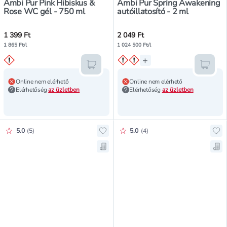
Ambi Pur Pink Hibiskus &
Ambi Pur Spring Awakening
Rose WC gél - 750 ml
autóillatosító - 2 ml
1 399 Ft
2 049 Ft
1 865 Ft/l
1 024 500 Ft/l
+
Kosárba teszem
Kosár
Online nem elérhető
Online nem elérhető
Elérhetőség
az üzletben
Elérhetőség
az üzletben
Értékelés pontszáma:
Értékelés pontszáma:
5.0
(
5
)
5.0
(
4
)
Hozzáadás a kedvencekhez, Ambi P
Ho
Mentés a bevásárló listára, Ambi 
Men