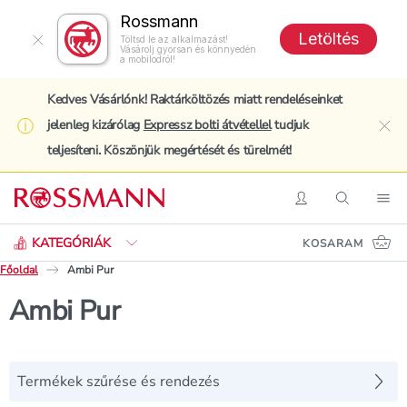
Rossmann
Letöltés
Töltsd le az alkalmazást!
Vásárolj gyorsan és könnyedén
a mobilodról!
Kedves Vásárlónk! Raktárköltözés miatt rendeléseinket
jelenleg kizárólag
Expressz bolti átvétellel
tudjuk
clo
teljesíteni. Köszönjük megértését és türelmét!
Keresés
Belépés
Keresés
Nav
KATEGÓRIÁK
KOSARAM
Főoldal
Ambi Pur
Ambi Pur
Termékek szűrése és rendezés