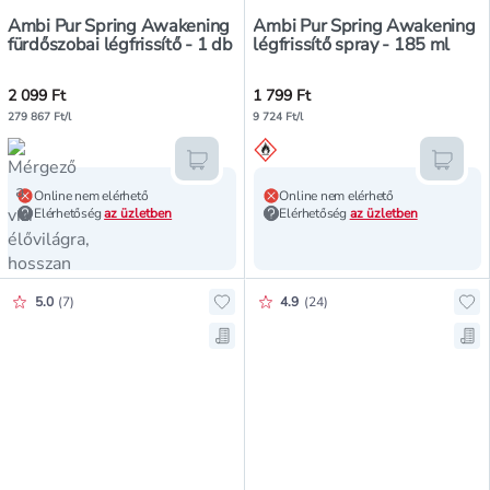
Ambi Pur Spring Awakening
Ambi Pur Spring Awakening
fürdőszobai légfrissítő - 1 db
légfrissítő spray - 185 ml
2 099 Ft
1 799 Ft
279 867 Ft/l
9 724 Ft/l
Kosárba teszem
Kosár
Online nem elérhető
Online nem elérhető
Elérhetőség
az üzletben
Elérhetőség
az üzletben
Értékelés pontszáma:
Értékelés pontszáma:
5.0
(
7
)
4.9
(
24
)
Hozzáadás a kedvencekhez, Ambi P
Ho
Mentés a bevásárló listára, Ambi 
Men