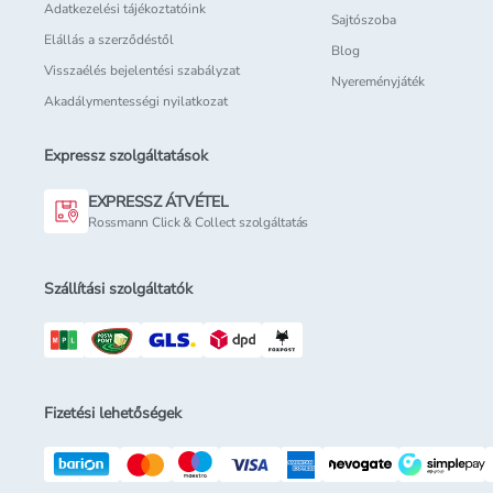
Adatkezelési tájékoztatóink
Sajtószoba
Elállás a szerződéstől
Blog
Visszaélés bejelentési szabályzat
Nyereményjáték
Akadálymentességi nyilatkozat
Expressz szolgáltatások
EXPRESSZ ÁTVÉTEL
Rossmann Click & Collect szolgáltatás
Szállítási szolgáltatók
Fizetési lehetőségek