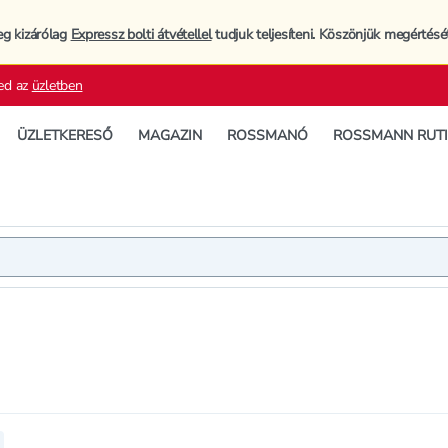
eg kizárólag
Expressz bolti átvétellel
tudjuk teljesíteni. Köszönjük megértésé
ed az
üzletben
ÜZLETKERESŐ
MAGAZIN
ROSSMANÓ
ROSSMANN RUT