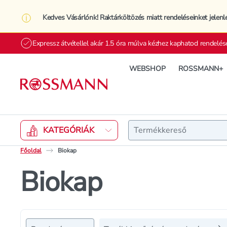
Kedves Vásárlónk! Raktárköltözés miatt rendeléseinket jelenl
Expressz átvétellel akár 1.5 óra múlva kézhez kaphatod rendelés
WEBSHOP
ROSSMANN+
Keresés
KATEGÓRIÁK
Főoldal
Biokap
Biokap