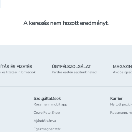
A keresés nem hozott eredményt.
ÍTÁS ÉS FIZETÉS
ÜGYFÉLSZOLGÁLAT
MAGAZIN
si és fizetési információk
Kérdés esetén segítünk neked
Akciós újsá
Szolgáltatások
Karrier
Rossmann mobil app
Nyitott pozíc
Cewe Foto Shop
Rossmann, m
Ajándékkártya
Egészségpénztár