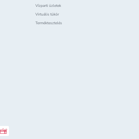
Vízparti üzletek
Virtuális tükör
Terméktesztelés
Rossmann ajándékkártya