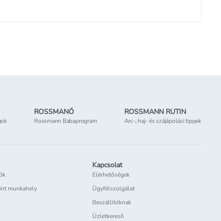
ROSSMANÓ
ROSSMANN RUTIN
gok
Rossmann Babaprogram
Arc-, haj- és szájápolási tippek
Kapcsolat
iók
Elérhetőségek
int munkahely
Ügyfélszolgálat
Beszállítóknak
Üzletkereső