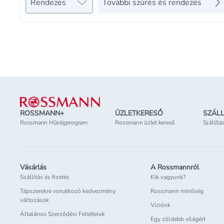
Rendezés
További szűrés és rendezés
Lábléc
ROSSMANN+
ÜZLETKERESŐ
SZÁLL
Rossmann Hűségprogram
Rossmann üzlet kereső
Szállítá
Vásárlás
A Rossmannról
Szállítás és fizetés
Kik vagyunk?
Tápszerekre vonatkozó kedvezmény
Rossmann minőség
változások
Víziónk
Általános Szerződési Feltételek
Egy zöldebb világért