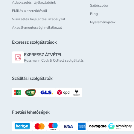
Adatkezelési tájékoztatóink
Sajtószoba
Elállás a szerződéstől
Blog
Visszaélés bejelentési szabályzat
Nyereményjáték
Akadálymentességi nyilatkozat
Expressz szolgáltatások
EXPRESSZ ÁTVÉTEL
Rossmann Click & Collect szolgáltatás
Szállítási szolgáltatók
Fizetési lehetőségek