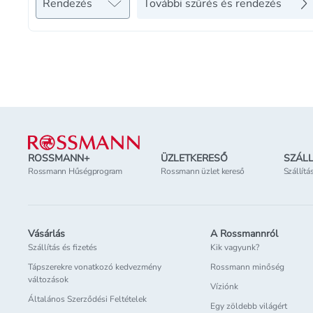
Rendezés
További szűrés és rendezés
Lábléc
ROSSMANN+
ÜZLETKERESŐ
SZÁLL
Rossmann Hűségprogram
Rossmann üzlet kereső
Szállítá
Vásárlás
A Rossmannról
Szállítás és fizetés
Kik vagyunk?
Tápszerekre vonatkozó kedvezmény
Rossmann minőség
változások
Víziónk
Általános Szerződési Feltételek
Egy zöldebb világért