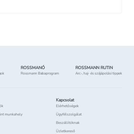
ROSSMANÓ
ROSSMANN RUTIN
gok
Rossmann Babaprogram
Arc-, haj- és szájápolási tippek
Kapcsolat
iók
Elérhetőségek
int munkahely
Ügyfélszolgálat
Beszállítóknak
Üzletkereső