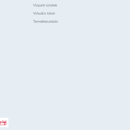
Vízparti üzletek
Virtuális tükör
Terméktesztelés
Rossmann ajándékkártya