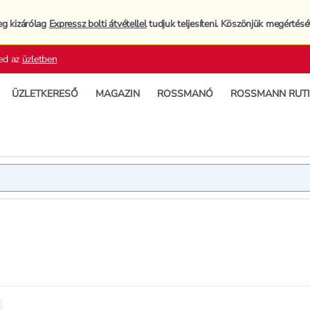
eg kizárólag
Expressz bolti átvétellel
tudjuk teljesíteni. Köszönjük megértésé
ed az
üzletben
ÜZLETKERESŐ
MAGAZIN
ROSSMANÓ
ROSSMANN RUT