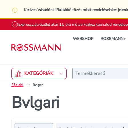
Kedves Vásárlónk! Raktárköltözés miatt rendeléseinket jelenl
Expressz átvétellel akár 1.5 óra múlva kézhez kaphatod rendelés
WEBSHOP
ROSSMANN+
Keresés
KATEGÓRIÁK
Főoldal
Bvlgari
Bvlgari