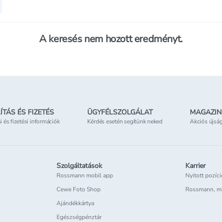
A keresés nem hozott eredményt.
ÍTÁS ÉS FIZETÉS
ÜGYFÉLSZOLGÁLAT
MAGAZIN
si és fizetési információk
Kérdés esetén segítünk neked
Akciós újsá
Szolgáltatások
Karrier
Rossmann mobil app
Nyitott pozíc
Cewe Foto Shop
Rossmann, m
Ajándékkártya
Egészségpénztár