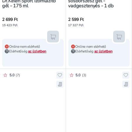
Dr.Kelen Sport Izomlazító
sósborszesz gél -
gél - 175 ml
vadgesztenyés - 1 db
2 699 Ft
2 599 Ft
15 423 Ft/l
17 327 Ft/l
Kosárba teszem
Kosár
Online nem elérhető
Online nem elérhető
Elérhetőség
az üzletben
Elérhetőség
az üzletben
Értékelés pontszáma:
Értékelés pontszáma:
5.0
(
7
)
5.0
(
3
)
Hozzáadás a kedvencekhez, Dr.Ke
Ho
Mentés a bevásárló listára, Dr.Ke
Men