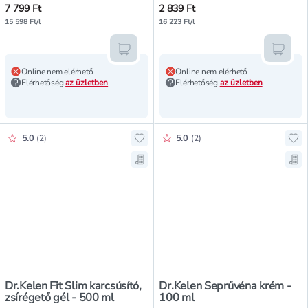
7 799 Ft
2 839 Ft
15 598 Ft/l
16 223 Ft/l
Kosárba teszem
Kosár
Online nem elérhető
Online nem elérhető
Elérhetőség
az üzletben
Elérhetőség
az üzletben
Értékelés pontszáma:
Értékelés pontszáma:
5.0
(
2
)
5.0
(
2
)
Hozzáadás a kedvencekhez, Dr.Kele
Ho
Mentés a bevásárló listára, Dr.Kel
Me
Dr.Kelen Fit Slim karcsúsító,
Dr.Kelen Seprűvéna krém -
zsírégető gél - 500 ml
100 ml