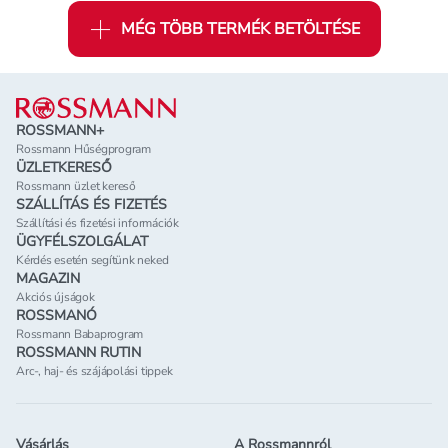
MÉG TÖBB TERMÉK BETÖLTÉSE
Lábléc
ROSSMANN+
Rossmann Hűségprogram
ÜZLETKERESŐ
Rossmann üzlet kereső
SZÁLLÍTÁS ÉS FIZETÉS
Szállítási és fizetési információk
ÜGYFÉLSZOLGÁLAT
Kérdés esetén segítünk neked
MAGAZIN
Akciós újságok
ROSSMANÓ
Rossmann Babaprogram
ROSSMANN RUTIN
Arc-, haj- és szájápolási tippek
Vásárlás
A Rossmannról