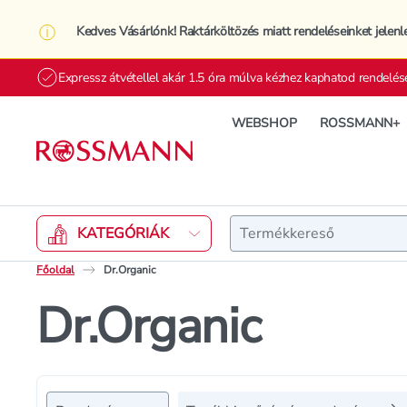
Kedves Vásárlónk! Raktárköltözés miatt rendeléseinket jelenl
Expressz átvétellel akár 1.5 óra múlva kézhez kaphatod rendelés
WEBSHOP
ROSSMANN+
Keresés
KATEGÓRIÁK
Főoldal
Dr.Organic
Dr.Organic