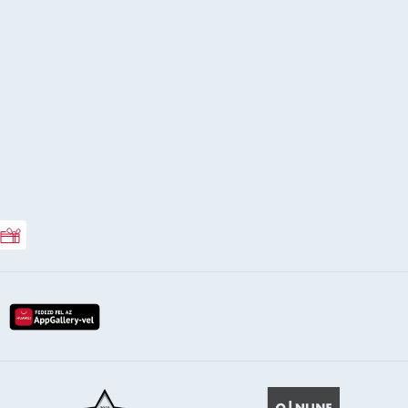
Rossmann ajándékkártya
lay-röl
etöltés az app-store-ból
letöltés huawei app-galery-böl