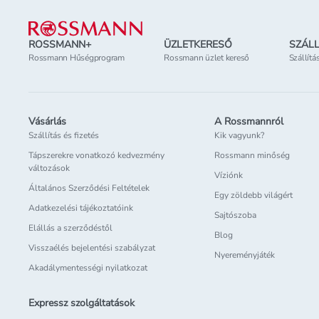
Lábléc
ROSSMANN+
ÜZLETKERESŐ
SZÁLL
Rossmann Hűségprogram
Rossmann üzlet kereső
Szállítá
Vásárlás
A Rossmannról
Szállítás és fizetés
Kik vagyunk?
Tápszerekre vonatkozó kedvezmény
Rossmann minőség
változások
Víziónk
Általános Szerződési Feltételek
Egy zöldebb világért
Adatkezelési tájékoztatóink
Sajtószoba
Elállás a szerződéstől
Blog
Visszaélés bejelentési szabályzat
Nyereményjáték
Akadálymentességi nyilatkozat
Expressz szolgáltatások