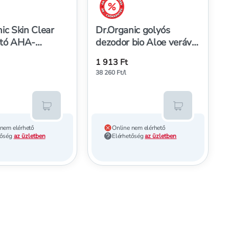
árréscsökkentés
ic Skin Clear
Dr.Organic golyós
tó AHA-
dezodor bio Aloe verával
szel - 30 ml
- 50 ml
1 913 Ft
38 260 Ft/l
Kosárba teszem
Kosárba tesz
 nem elérhető
Online nem elérhető
tőség
az üzletben
Elérhetőség
az üzletben
-on bio gránátalmával - 50 ml
khez, Dr.Organic izzadásgátló roll-on bio levendulával - 50 m
-on bio gránátalmával - 50 ml
istára, Dr.Organic izzadásgátló roll-on bio levendulával - 50 m