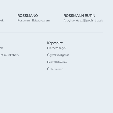
ROSSMANÓ
ROSSMANN RUTIN
gok
Rossmann Babaprogram
Arc-, haj- és szájápolási tippek
Kapcsolat
iók
Elérhetőségek
int munkahely
Ügyfélszolgálat
Beszállítóknak
Üzletkereső