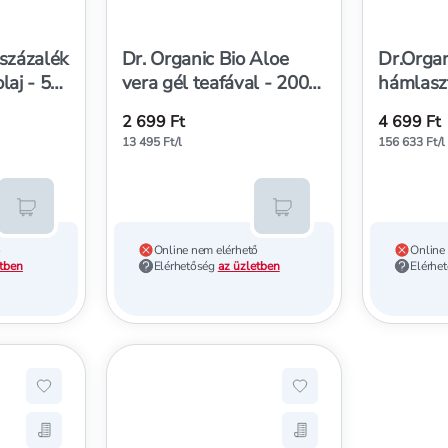
 százalék
Dr. Organic Bio Aloe
Dr.Organ
laj - 50
vera gél teafával - 200
hámlasz
ml
komplex-
2 699 Ft
4 699 Ft
13 495 Ft/l
156 633 Ft/l
Kosárba teszem
Kosárba teszem
ő
Online nem elérhető
Online
etben
Elérhetőség
az üzletben
Elérhe
Organic hajkondicionáló marokkói bio argánolajjal - 265 ml
Hozzáadás a kedvencekhez, Dr.Organic izzadásgátló roll
Hozzáadás a kedvence
r.Organic hajkondicionáló marokkói bio argánolajjal - 265 ml
Mentés a bevásárló listára, Dr.Organic izzadásgátló roll
Mentés a bevásárló l