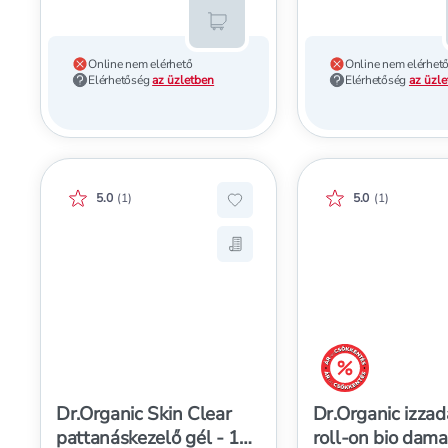
Kosárba teszem
Online nem elérhető
Online nem elérhet
Elérhetőség
az üzletben
Elérhetőség
az üzl
Értékelés pontszáma:
Értékelés pontszá
5.0
(
1
)
5.0
(
1
)
Hozzáadás a kedvencekhez, Dr
Mentés a bevásárló listára, D
árréscsökkentés
Dr.Organic Skin Clear
Dr.Organic izzad
pattanáskezelő gél - 10
roll-on bio dama