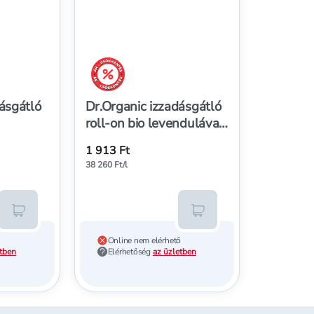
árréscsökkentés
ásgátló
Dr.Organic izzadásgátló
roll-on bio levendulával
 50 ml
- 50 ml
1 913 Ft
38 260 Ft/l
Kosárba teszem
Kosárba teszem
ő
Online nem elérhető
etben
Elérhetőség
az üzletben