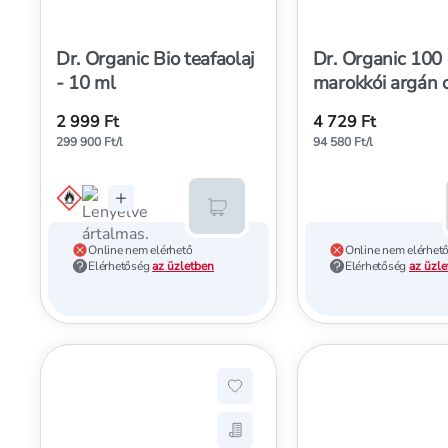
Dr. Organic Bio teafaolaj
Dr. Organic 100
- 10 ml
marokkói argán o
ml
2 999 Ft
4 729 Ft
299 900 Ft/l
94 580 Ft/l
+
Kosárba teszem
Online nem elérhető
Online nem elérhet
Elérhetőség
az üzletben
Elérhetőség
az üzl
Hozzáadás a kedvencekhez, Dr.
Mentés a bevásárló listára, D