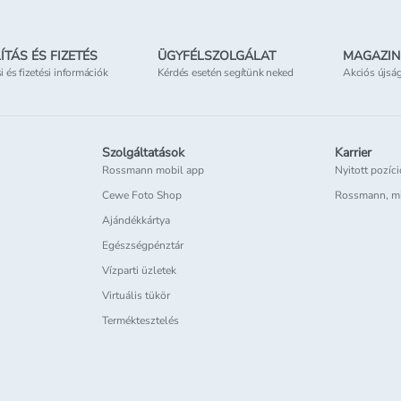
ÍTÁS ÉS FIZETÉS
ÜGYFÉLSZOLGÁLAT
MAGAZIN
si és fizetési információk
Kérdés esetén segítünk neked
Akciós újsá
Szolgáltatások
Karrier
Rossmann mobil app
Nyitott pozíc
Cewe Foto Shop
Rossmann, m
Ajándékkártya
Egészségpénztár
Vízparti üzletek
Virtuális tükör
Terméktesztelés