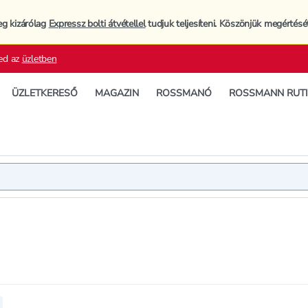
eg kizárólag
Expressz bolti átvétellel
tudjuk teljesíteni. Köszönjük megértésé
ed az
üzletben
ÜZLETKERESŐ
MAGAZIN
ROSSMANÓ
ROSSMANN RUT