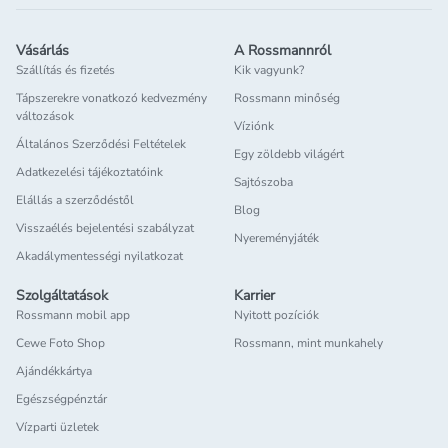
Vásárlás
A Rossmannról
Szállítás és fizetés
Kik vagyunk?
Tápszerekre vonatkozó kedvezmény
Rossmann minőség
változások
Víziónk
Általános Szerződési Feltételek
Egy zöldebb világért
Adatkezelési tájékoztatóink
Sajtószoba
Elállás a szerződéstől
Blog
Visszaélés bejelentési szabályzat
Nyereményjáték
Akadálymentességi nyilatkozat
Szolgáltatások
Karrier
Rossmann mobil app
Nyitott pozíciók
Cewe Foto Shop
Rossmann, mint munkahely
Ajándékkártya
Egészségpénztár
Vízparti üzletek