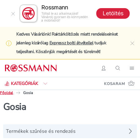
Rossmann
Letöltés
Töltsd le az alkalmazást!
Vásárolj gyorsan és könnyedén
a mobilodról!
Kedves Vásárlónk! Raktárköltözés miatt rendeléseinket
jelenleg kizárólag
Expressz bolti átvétellel
tudjuk
clo
teljesíteni. Köszönjük megértését és türelmét!
Keresés
Belépés
Keresés
Nav
KATEGÓRIÁK
KOSARAM
Főoldal
Gosia
Gosia
Termékek szűrése és rendezés