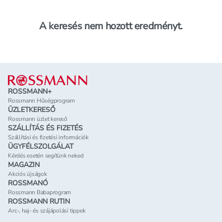
A keresés nem hozott eredményt.
Lábléc
ROSSMANN+
Rossmann Hűségprogram
ÜZLETKERESŐ
Rossmann üzlet kereső
SZÁLLÍTÁS ÉS FIZETÉS
Szállítási és fizetési információk
ÜGYFÉLSZOLGÁLAT
Kérdés esetén segítünk neked
MAGAZIN
Akciós újságok
ROSSMANÓ
Rossmann Babaprogram
ROSSMANN RUTIN
Arc-, haj- és szájápolási tippek