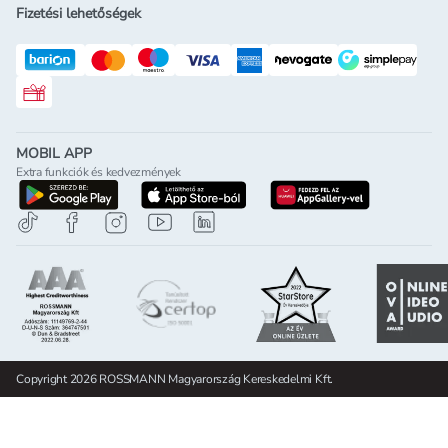
Fizetési lehetőségek
Rossmann ajándékkártya
MOBIL APP
Extra funkciók és kedvezmények
letöltés a google-play-röl
letöltés az app-store-ból
letöltés h
Copyright 2026 ROSSMANN Magyarország Kereskedelmi Kft.