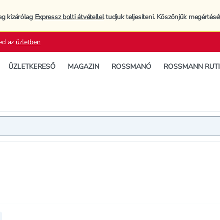
eg kizárólag
Expressz bolti átvétellel
tudjuk teljesíteni. Köszönjük megértésé
ed az
üzletben
ÜZLETKERESŐ
MAGAZIN
ROSSMANÓ
ROSSMANN RUT