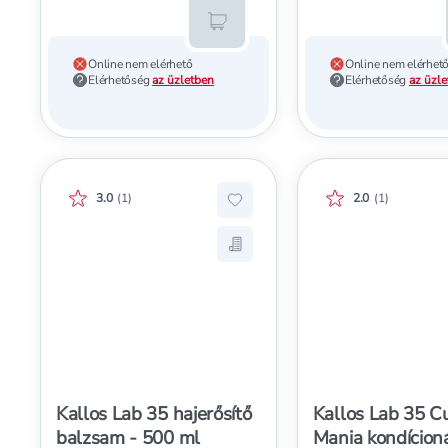
Kosárba teszem
Online nem elérhető
Online nem elérhet
Elérhetőség
az üzletben
Elérhetőség
az üzl
Értékelés pontszáma:
Értékelés pontszá
3.0
(
1
)
2.0
(
1
)
Hozzáadás a kedvencekhez, Ka
Mentés a bevásárló listára, K
Kallos Lab 35 hajerősítő
Kallos Lab 35 C
balzsam - 500 ml
Mania kondícion