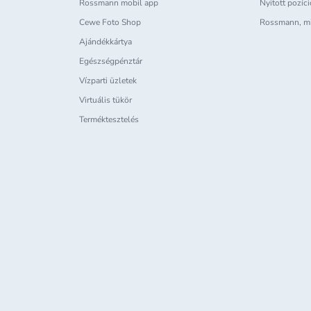
Rossmann mobil app
Nyitott pozíc
Cewe Foto Shop
Rossmann, m
Ajándékkártya
Egészségpénztár
Vízparti üzletek
Virtuális tükör
Terméktesztelés