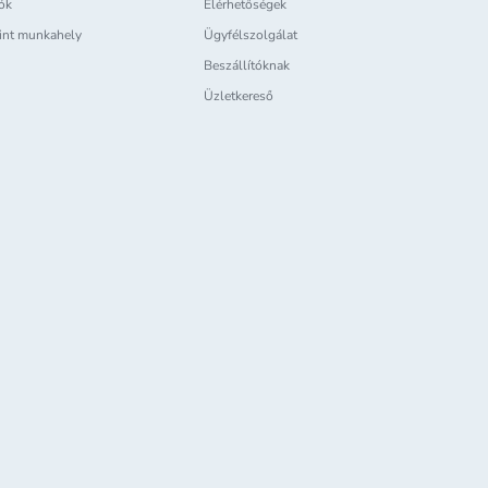
iók
Elérhetőségek
int munkahely
Ügyfélszolgálat
Beszállítóknak
Üzletkereső