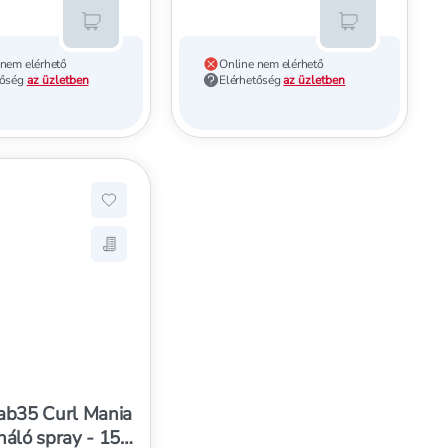
Kosárba teszem
Kosárba tesz
 nem elérhető
Online nem elérhető
tőség
az üzletben
Elérhetőség
az üzletben
ndícionáló - 250 ml
ekhez, Kallos Lab 35 hajerősítő sampon - 500 ml
Hozzáadás a kedvencekhez, Kallos Lab35 Curl 
ndícionáló - 250 ml
istára, Kallos Lab 35 hajerősítő sampon - 500 ml
Mentés a bevásárló listára, Kallos Lab35 Curl 
Lab35 Curl Mania
náló spray - 150