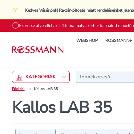
Kedves Vásárlónk! Raktárköltözés miatt rendeléseinket jelenl
Expressz átvétellel akár 1.5 óra múlva kézhez kaphatod rendelés
WEBSHOP
ROSSMANN+
Keresés
KATEGÓRIÁK
Főoldal
Kallos LAB 35
Kallos LAB 35