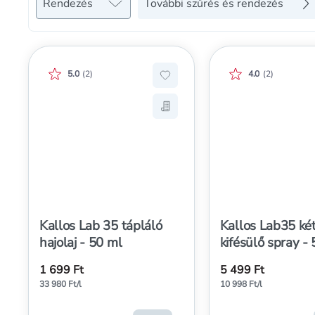
Rendezés
További szűrés és rendezés
Értékelés pontszáma:
Értékelés pontszá
5.0
(
2
)
4.0
(
2
)
Hozzáadás a kedvencekhez, Kal
Mentés a bevásárló listára, Ka
Kallos Lab 35 tápláló
Kallos Lab35 két
hajolaj - 50 ml
kifésülő spray -
1 699 Ft
5 499 Ft
33 980 Ft/l
10 998 Ft/l