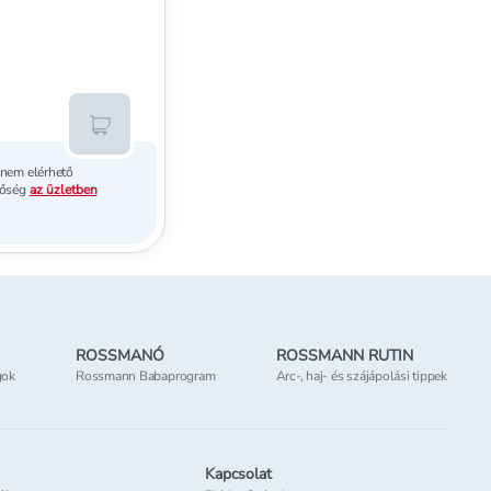
Kosárba teszem
 nem elérhető
tőség
az üzletben
ROSSMANÓ
ROSSMANN RUTIN
gok
Rossmann Babaprogram
Arc-, haj- és szájápolási tippek
Kapcsolat