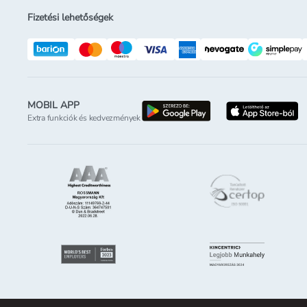
Fizetési lehetőségek
MOBIL APP
letöltés a google-p
l
Extra funkciók és kedvezmények