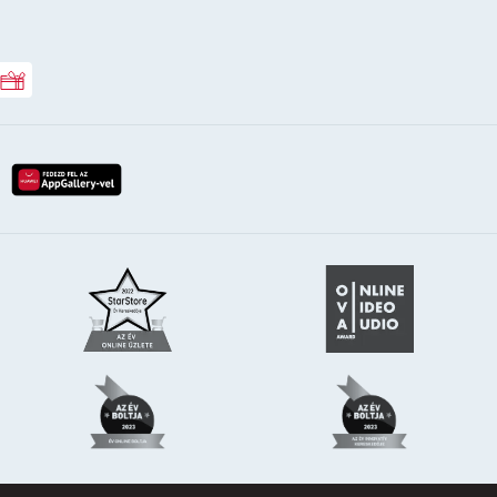
Rossmann ajándékkártya
lay-röl
etöltés az app-store-ból
letöltés huawei app-galery-böl