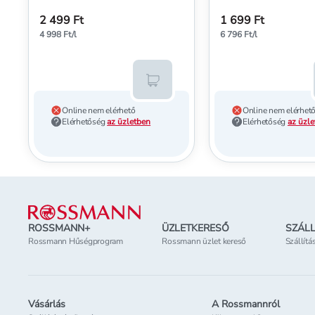
ml
2 499 Ft
1 699 Ft
4 998 Ft/l
6 796 Ft/l
Kosárba teszem
Online nem elérhető
Online nem elérhet
Elérhetőség
az üzletben
Elérhetőség
az üzl
Lábléc
ROSSMANN+
ÜZLETKERESŐ
SZÁLL
Rossmann Hűségprogram
Rossmann üzlet kereső
Szállítá
Vásárlás
A Rossmannról