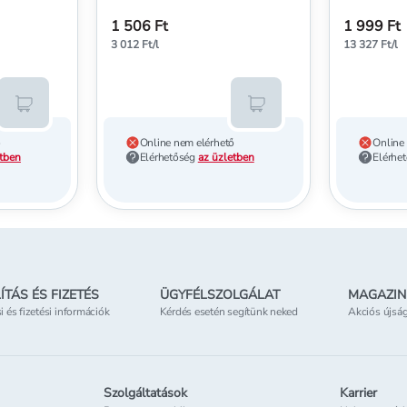
ml
1 506 Ft
1 999 Ft
3 012 Ft/l
13 327 Ft/l
Kosárba teszem
Kosárba teszem
ő
Online nem elérhető
Online
etben
Elérhetőség
az üzletben
Elérhe
ÍTÁS ÉS FIZETÉS
ÜGYFÉLSZOLGÁLAT
MAGAZIN
si és fizetési információk
Kérdés esetén segítünk neked
Akciós újsá
Szolgáltatások
Karrier