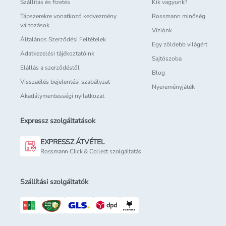
Szállítás és fizetés
Kik vagyunk?
Tápszerekre vonatkozó kedvezmény
Rossmann minőség
változások
Víziónk
Általános Szerződési Feltételek
Egy zöldebb világért
Adatkezelési tájékoztatóink
Sajtószoba
Elállás a szerződéstől
Blog
Visszaélés bejelentési szabályzat
Nyereményjáték
Akadálymentességi nyilatkozat
Expressz szolgáltatások
EXPRESSZ ÁTVÉTEL
Rossmann Click & Collect szolgáltatás
Szállítási szolgáltatók