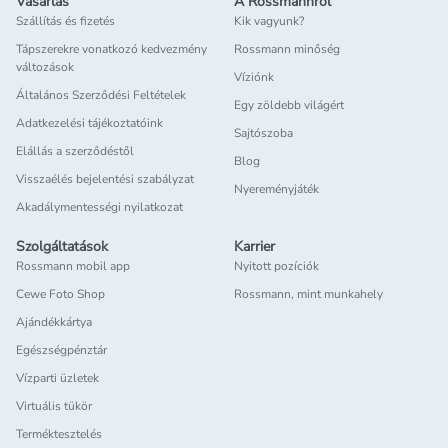
Vásárlás
A Rossmannról
Szállítás és fizetés
Kik vagyunk?
Tápszerekre vonatkozó kedvezmény
Rossmann minőség
változások
Víziónk
Általános Szerződési Feltételek
Egy zöldebb világért
Adatkezelési tájékoztatóink
Sajtószoba
Elállás a szerződéstől
Blog
Visszaélés bejelentési szabályzat
Nyereményjáték
Akadálymentességi nyilatkozat
Szolgáltatások
Karrier
Rossmann mobil app
Nyitott pozíciók
Cewe Foto Shop
Rossmann, mint munkahely
Ajándékkártya
Egészségpénztár
Vízparti üzletek
Virtuális tükör
Terméktesztelés