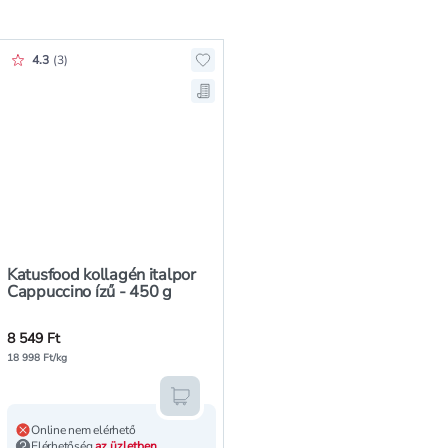
Értékelés pontszáma:
4.3
(
3
)
Hozzáadás a kedvencekhez, Katusfo
Mentés a bevásárló listára, Katusf
Katusfood kollagén italpor
Cappuccino ízű - 450 g
8 549 Ft
18 998 Ft/kg
Kosárba teszem
Online nem elérhető
Elérhetőség
az üzletben