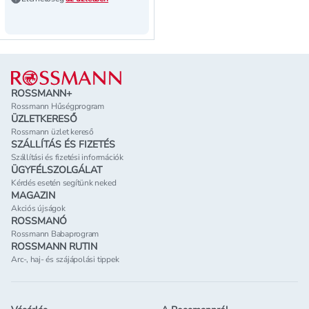
Lábléc
ROSSMANN+
Rossmann Hűségprogram
ÜZLETKERESŐ
Rossmann üzlet kereső
SZÁLLÍTÁS ÉS FIZETÉS
Szállítási és fizetési információk
ÜGYFÉLSZOLGÁLAT
Kérdés esetén segítünk neked
MAGAZIN
Akciós újságok
ROSSMANÓ
Rossmann Babaprogram
ROSSMANN RUTIN
Arc-, haj- és szájápolási tippek