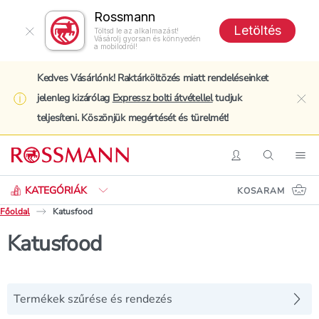
Rossmann
Letöltés
Töltsd le az alkalmazást!
Vásárolj gyorsan és könnyedén
a mobilodról!
Kedves Vásárlónk! Raktárköltözés miatt rendeléseinket
jelenleg kizárólag
Expressz bolti átvétellel
tudjuk
clo
teljesíteni. Köszönjük megértését és türelmét!
Keresés
Belépés
Keresés
Nav
KATEGÓRIÁK
KOSARAM
Főoldal
Katusfood
Katusfood
Termékek szűrése és rendezés