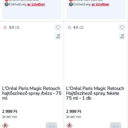
Elérhetőség
az üzletben
Elérhetőség
az üzletben
Értékelés pontszáma:
Értékelés pontszáma:
5.0
(
3
)
4.0
(
2
)
Hozzáadás a kedvencekhez, L'Oréal
Hoz
Mentés a bevásárló listára, L'Oréa
Men
L'Oréal Paris Magic Retouch
L'Oréal Paris Magic Retouch
hajtőszínező spray /bézs - 75
Hajtőszínező spray, fekete
ml
75 ml - 1 db
2 999 Ft
2 999 Ft
39 987 Ft/l
39 987 Ft/l