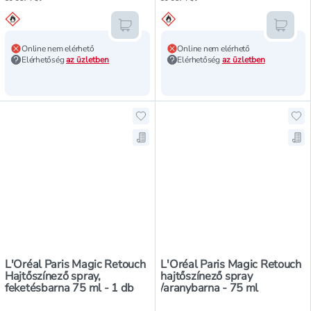
Kosárba teszem
Kosár
Online nem elérhető
Online nem elérhető
Elérhetőség
az üzletben
Elérhetőség
az üzletben
Hozzáadás a kedvencekhez, L'Oréal
Hoz
Mentés a bevásárló listára, L'Oré
Men
L'Oréal Paris Magic Retouch
L'Oréal Paris Magic Retouch
Hajtőszínező spray,
hajtőszínező spray
feketésbarna 75 ml - 1 db
/aranybarna - 75 ml