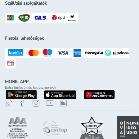
Szállítási szolgáltatók
Fizetési lehetőségek
Rossmann ajándékkártya
MOBIL APP
Extra funkciók és kedvezmények
letöltés a google-play-röl
letöltés az app-store-ból
letöltés h