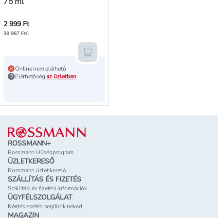
75 ml
2 999 Ft
39 987 Ft/l
Kosárba teszem
Online nem elérhető
Elérhetőség
az üzletben
Lábléc
ROSSMANN+
Rossmann Hűségprogram
ÜZLETKERESŐ
Rossmann üzlet kereső
SZÁLLÍTÁS ÉS FIZETÉS
Szállítási és fizetési információk
ÜGYFÉLSZOLGÁLAT
Kérdés esetén segítünk neked
MAGAZIN