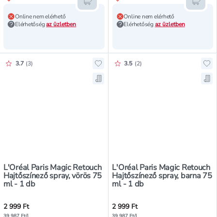
Kosárba teszem
Kosár
Online nem elérhető
Online nem elérhető
Elérhetőség
az üzletben
Elérhetőség
az üzletben
Értékelés pontszáma:
Értékelés pontszáma:
3.7
(
3
)
3.5
(
2
)
Hozzáadás a kedvencekhez, L'Oréal
Hoz
Mentés a bevásárló listára, L'Oréa
Men
L'Oréal Paris Magic Retouch
L'Oréal Paris Magic Retouch
Hajtőszínező spray, vörös 75
Hajtőszínező spray, barna 75
ml - 1 db
ml - 1 db
2 999 Ft
2 999 Ft
39 987 Ft/l
39 987 Ft/l