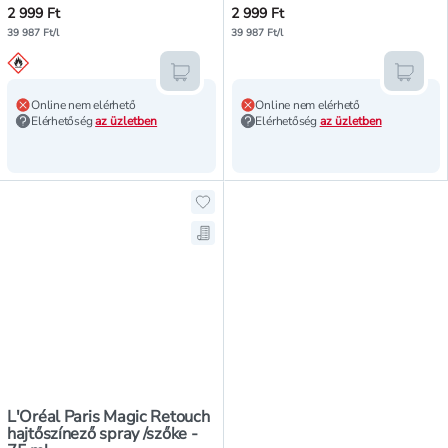
2 999 Ft
2 999 Ft
39 987 Ft/l
39 987 Ft/l
Kosárba teszem
Kosár
Online nem elérhető
Online nem elérhető
Elérhetőség
az üzletben
Elérhetőség
az üzletben
Hozzáadás a kedvencekhez, L'Oréal
Mentés a bevásárló listára, L'Oréa
L'Oréal Paris Magic Retouch
hajtőszínező spray /szőke -