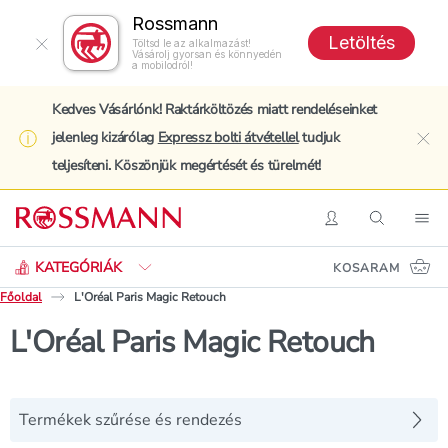
Rossmann
Letöltés
Töltsd le az alkalmazást!
Vásárolj gyorsan és könnyedén
a mobilodról!
Kedves Vásárlónk! Raktárköltözés miatt rendeléseinket
jelenleg kizárólag
Expressz bolti átvétellel
tudjuk
clo
teljesíteni. Köszönjük megértését és türelmét!
Keresés
Belépés
Keresés
Nav
KATEGÓRIÁK
KOSARAM
Főoldal
L'Oréal Paris Magic Retouch
L'Oréal Paris Magic Retouch
Termékek szűrése és rendezés