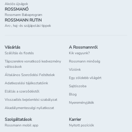
Akciós újságok
ROSSMANÓ
Rossmann Babaprogram
ROSSMANN RUTIN
Arc-, haj- és szájápolási tippek
Vásárlás
A Rossmannról
Szállítás és fizetés
Kik vagyunk?
Tápszerekre vonatkozó kedvezmény
Rossmann minőség
változások
Víziónk
Általános Szerződési Feltételek
Egy zöldebb világért
Adatkezelési tájékoztatóink
Sajtószoba
Elállás a szerződéstől
Blog
Visszaélés bejelentési szabályzat
Nyereményjáték
Akadálymentességi nyilatkozat
Szolgáltatások
Karrier
Rossmann mobil app
Nyitott pozíciók