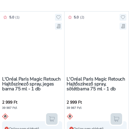
Értékelés pontszáma:
Értékelés pontszáma:
5.0
(
1
)
5.0
(
2
)
Hozzáadás a kedvencekhez, L'Oréal
Hoz
Mentés a bevásárló listára, L'Oréa
Men
L'Oréal Paris Magic Retouch
L'Oréal Paris Magic Retouch
Hajtőszínező spray, jeges
Hajtőszínező spray,
barna 75 ml - 1 db
sötétbarna 75 ml - 1 db
2 999 Ft
2 999 Ft
39 987 Ft/l
39 987 Ft/l
Kosárba teszem
Kosár
Online nem elérhető
Online nem elérhető