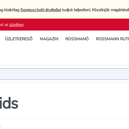
eg kizárólag
Expressz bolti átvétellel
tudjuk teljesíteni. Köszönjük megértésé
ed az
üzletben
ÜZLETKERESŐ
MAGAZIN
ROSSMANÓ
ROSSMANN RUT
ids