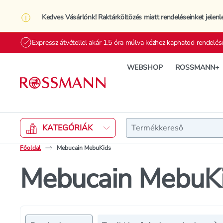
Kedves Vásárlónk! Raktárköltözés miatt rendeléseinket jelenl
Expressz átvétellel akár 1.5 óra múlva kézhez kaphatod rendelés
WEBSHOP
ROSSMANN+
Keresés
KATEGÓRIÁK
Főoldal
Mebucain MebuKids
Mebucain MebuK