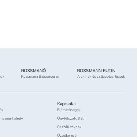
ROSSMANÓ
ROSSMANN RUTIN
gok
Rossmann Babaprogram
Arc-, haj- és szájápolási tippek
Kapcsolat
iók
Elérhetőségek
int munkahely
Ügyfélszolgálat
Beszállítóknak
Üzletkereső