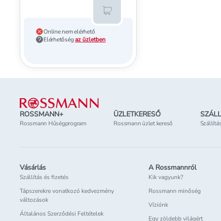
Kosárba teszem
Online nem elérhető
Elérhetőség
az üzletben
Lábléc
ROSSMANN+
ÜZLETKERESŐ
SZÁLL
Rossmann Hűségprogram
Rossmann üzlet kereső
Szállítá
Vásárlás
A Rossmannról
Szállítás és fizetés
Kik vagyunk?
Tápszerekre vonatkozó kedvezmény
Rossmann minőség
változások
Víziónk
Általános Szerződési Feltételek
Egy zöldebb világért