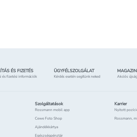
ÍTÁS ÉS FIZETÉS
ÜGYFÉLSZOLGÁLAT
MAGAZIN
si és fizetési információk
Kérdés esetén segítünk neked
Akciós újsá
Szolgáltatások
Karrier
Rossmann mobil app
Nyitott pozíc
Cewe Foto Shop
Rossmann, m
Ajándékkártya
Egészségpénztár