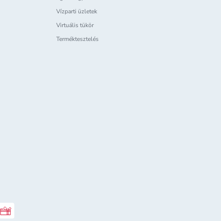
Vízparti üzletek
Virtuális tükör
Terméktesztelés
Rossmann ajándékkártya