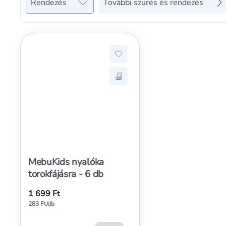
Rendezés
További szűrés és rendezés
Hozzáadás a kedvencekhez, Me
Mentés a bevásárló listára, M
MebuKids nyalóka
torokfájásra - 6 db
1 699 Ft
283 Ft/db