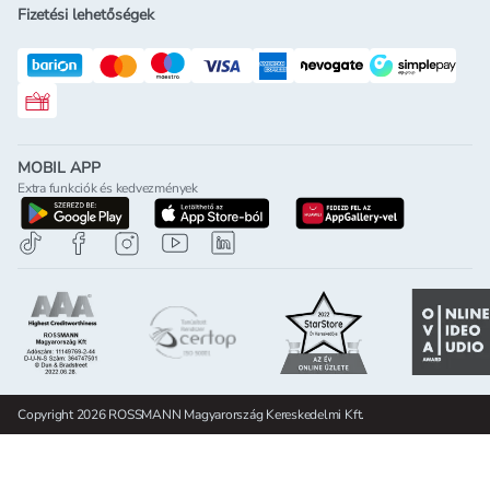
Fizetési lehetőségek
Rossmann ajándékkártya
MOBIL APP
Extra funkciók és kedvezmények
letöltés a google-play-röl
letöltés az app-store-ból
letöltés h
Copyright 2026 ROSSMANN Magyarország Kereskedelmi Kft.