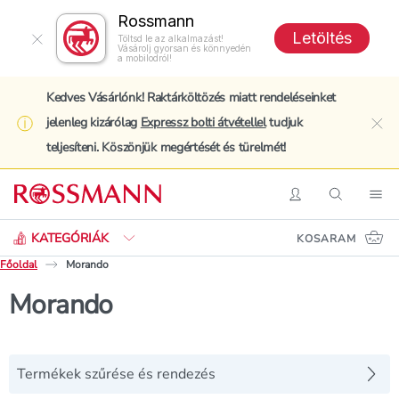
Rossmann
Letöltés
Töltsd le az alkalmazást!
Vásárolj gyorsan és könnyedén
a mobilodról!
Kedves Vásárlónk! Raktárköltözés miatt rendeléseinket
jelenleg kizárólag
Expressz bolti átvétellel
tudjuk
clo
teljesíteni. Köszönjük megértését és türelmét!
Keresés
Belépés
Keresés
Nav
KATEGÓRIÁK
KOSARAM
Főoldal
Morando
Morando
Termékek szűrése és rendezés