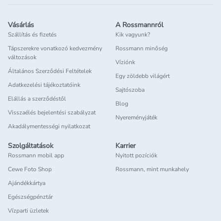
Vásárlás
A Rossmannról
Szállítás és fizetés
Kik vagyunk?
Tápszerekre vonatkozó kedvezmény
Rossmann minőség
változások
Víziónk
Általános Szerződési Feltételek
Egy zöldebb világért
Adatkezelési tájékoztatóink
Sajtószoba
Elállás a szerződéstől
Blog
Visszaélés bejelentési szabályzat
Nyereményjáték
Akadálymentességi nyilatkozat
Szolgáltatások
Karrier
Rossmann mobil app
Nyitott pozíciók
Cewe Foto Shop
Rossmann, mint munkahely
Ajándékkártya
Egészségpénztár
Vízparti üzletek