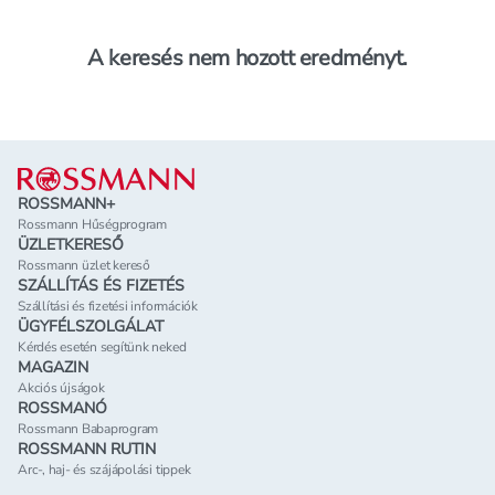
A keresés nem hozott eredményt.
Lábléc
ROSSMANN+
Rossmann Hűségprogram
ÜZLETKERESŐ
Rossmann üzlet kereső
SZÁLLÍTÁS ÉS FIZETÉS
Szállítási és fizetési információk
ÜGYFÉLSZOLGÁLAT
Kérdés esetén segítünk neked
MAGAZIN
Akciós újságok
ROSSMANÓ
Rossmann Babaprogram
ROSSMANN RUTIN
Arc-, haj- és szájápolási tippek