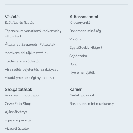
Vásárlás
A Rossmannról
Szállítás és fizetés
Kik vagyunk?
Tápszerekre vonatkozó kedvezmény
Rossmann minőség
változások
Víziónk
Általános Szerződési Feltételek
Egy zöldebb világért
Adatkezelési tájékoztatóink
Sajtószoba
Elállás a szerződéstől
Blog
Visszaélés bejelentési szabályzat
Nyereményjáték
Akadálymentességi nyilatkozat
Szolgáltatások
Karrier
Rossmann mobil app
Nyitott pozíciók
Cewe Foto Shop
Rossmann, mint munkahely
Ajándékkártya
Egészségpénztár
Vízparti üzletek