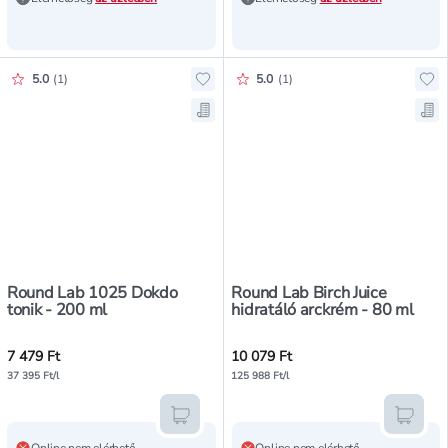
Értékelés pontszáma:
Értékelés pontszáma:
5.0
(
1
)
5.0
(
1
)
Hozzáadás a kedvencekhez, Round
Hoz
Mentés a bevásárló listára, Roun
Men
Round Lab 1025 Dokdo
Round Lab Birch Juice
tonik - 200 ml
hidratáló arckrém - 80 ml
7 479 Ft
10 079 Ft
37 395 Ft/l
125 988 Ft/l
Kosárba teszem
Kosár