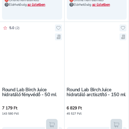
Online nem elérhető
Online nem elérhető
Elérhetőség
az üzletben
Elérhetőség
az üzletben
Értékelés pontszáma:
5.0
(
2
)
Hozzáadás a kedvencekhez, Round L
Hoz
Mentés a bevásárló listára, Round 
Men
Round Lab Birch Juice
Round Lab Birch Juice
hidratáló fényvédő - 50 ml
hidratáló arctisztító - 150 ml
7 179 Ft
6 829 Ft
143 580 Ft/l
45 527 Ft/l
Kosárba teszem
Kosár