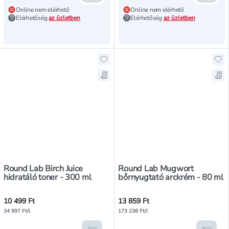
Online nem elérhető
Online nem elérhető
Elérhetőség
az üzletben
Elérhetőség
az üzletben
Hozzáadás a kedvencekhez, Round L
Ho
Mentés a bevásárló listára, Round 
Me
Round Lab Birch Juice
Round Lab Mugwort
hidratáló toner - 300 ml
bőrnyugtató arckrém - 80 ml
10 499 Ft
13 859 Ft
34 997 Ft/l
173 238 Ft/l