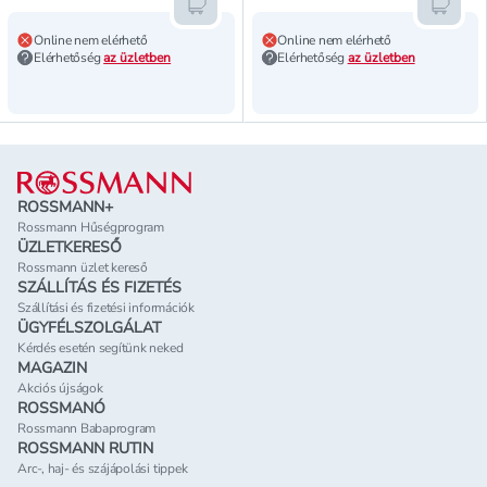
Kosárba teszem
Kosár
Online nem elérhető
Online nem elérhető
Elérhetőség
az üzletben
Elérhetőség
az üzletben
Lábléc
ROSSMANN+
Rossmann Hűségprogram
ÜZLETKERESŐ
Rossmann üzlet kereső
SZÁLLÍTÁS ÉS FIZETÉS
Szállítási és fizetési információk
ÜGYFÉLSZOLGÁLAT
Kérdés esetén segítünk neked
MAGAZIN
Akciós újságok
ROSSMANÓ
Rossmann Babaprogram
ROSSMANN RUTIN
Arc-, haj- és szájápolási tippek