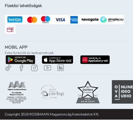
Fizetési lehetőségek
Rossmann ajándékkártya
MOBIL APP
Extra funkciók és kedvezmények
letöltés a google-play-röl
letöltés az app-store-ból
letöltés h
Copyright 2026 ROSSMANN Magyarország Kereskedelmi Kft.