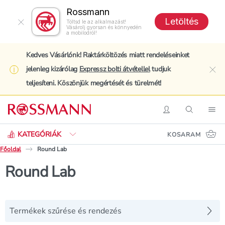
Rossmann
Letöltés
Töltsd le az alkalmazást!
Vásárolj gyorsan és könnyedén
a mobilodról!
Kedves Vásárlónk! Raktárköltözés miatt rendeléseinket
jelenleg kizárólag
Expressz bolti átvétellel
tudjuk
clo
teljesíteni. Köszönjük megértését és türelmét!
Keresés
Belépés
Keresés
Nav
KATEGÓRIÁK
KOSARAM
Főoldal
Round Lab
Round Lab
Termékek szűrése és rendezés