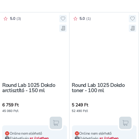
Értékelés pontszáma:
Értékelés pontszáma:
5.0
(
3
)
5.0
(
1
)
Hozzáadás a kedvencekhez, Round 
Ho
Mentés a bevásárló listára, Round
Me
Round Lab 1025 Dokdo
Round Lab 1025 Dokdo
arctisztító - 150 ml
toner - 100 ml
6 759 Ft
5 249 Ft
45 060 Ft/l
52 490 Ft/l
Kosárba teszem
Kosár
Online nem elérhető
Online nem elérhető
Elérhetőség
az üzletben
Elérhetőség
az üzletben