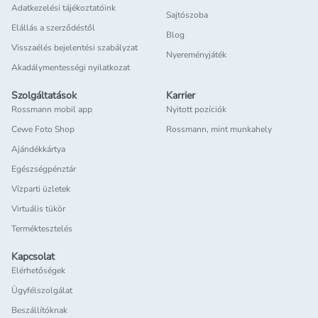
Adatkezelési tájékoztatóink
Sajtószoba
Elállás a szerződéstől
Blog
Visszaélés bejelentési szabályzat
Nyereményjáték
Akadálymentességi nyilatkozat
Szolgáltatások
Karrier
Rossmann mobil app
Nyitott pozíciók
Cewe Foto Shop
Rossmann, mint munkahely
Ajándékkártya
Egészségpénztár
Vízparti üzletek
Virtuális tükör
Terméktesztelés
Kapcsolat
Elérhetőségek
Ügyfélszolgálat
Beszállítóknak