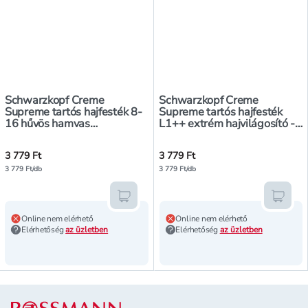
Schwarzkopf Creme
Schwarzkopf Creme
Supreme tartós hajfesték 8-
Supreme tartós hajfesték
16 hűvös hamvas
L1++ extrém hajvilágosító -
világosszőke - 1 db
1 db
3 779 Ft
3 779 Ft
3 779 Ft/db
3 779 Ft/db
Kosárba teszem
Kosár
Online nem elérhető
Online nem elérhető
Elérhetőség
az üzletben
Elérhetőség
az üzletben
Lábléc