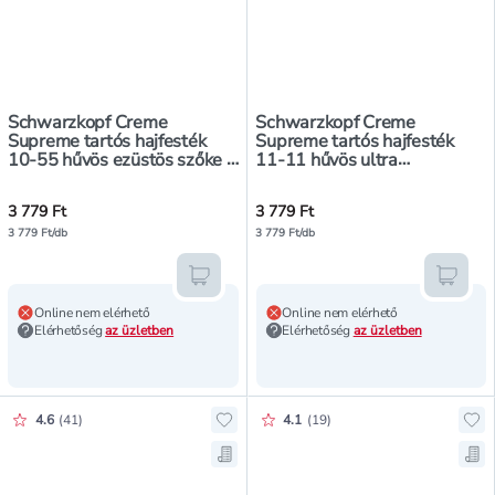
Schwarzkopf Creme
Schwarzkopf Creme
Supreme tartós hajfesték
Supreme tartós hajfesték
10-55 hűvös ezüstös szőke -
11-11 hűvös ultra
1 db
világosszőke - 1 db
3 779 Ft
3 779 Ft
3 779 Ft/db
3 779 Ft/db
Kosárba teszem
Kosár
Online nem elérhető
Online nem elérhető
Elérhetőség
az üzletben
Elérhetőség
az üzletben
Értékelés pontszáma:
Értékelés pontszáma:
4.6
(
41
)
4.1
(
19
)
Hozzáadás a kedvencekhez, Schwa
Ho
Mentés a bevásárló listára, Schw
Men