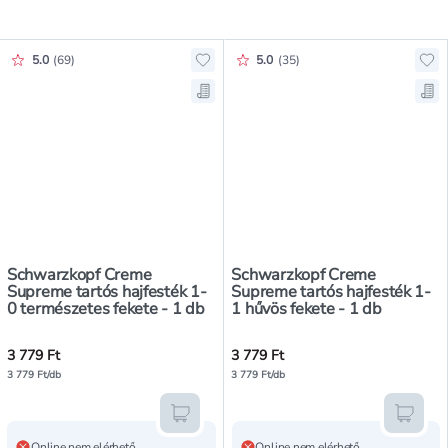
Értékelés pontszáma:
Értékelés pontszáma:
5.0
(
69
)
5.0
(
35
)
Hozzáadás a kedvencekhez, Schwar
Ho
Mentés a bevásárló listára, Schw
Men
Schwarzkopf Creme
Schwarzkopf Creme
Supreme tartós hajfesték 1-
Supreme tartós hajfesték 1-
0 természetes fekete - 1 db
1 hűvös fekete - 1 db
3 779 Ft
3 779 Ft
3 779 Ft/db
3 779 Ft/db
Kosárba teszem
Kosár
Online nem elérhető
Online nem elérhető