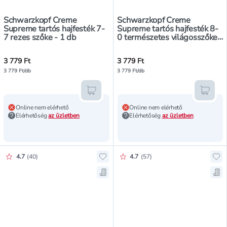
Schwarzkopf Creme
Schwarzkopf Creme
Supreme tartós hajfesték 7-
Supreme tartós hajfesték 8-
7 rezes szőke - 1 db
0 természetes világosszőke -
1 db
3 779 Ft
3 779 Ft
3 779 Ft/db
3 779 Ft/db
Kosárba teszem
Kosár
Online nem elérhető
Online nem elérhető
Elérhetőség
az üzletben
Elérhetőség
az üzletben
Értékelés pontszáma:
Értékelés pontszáma:
4.7
(
40
)
4.7
(
57
)
Hozzáadás a kedvencekhez, Schwa
Ho
Mentés a bevásárló listára, Schw
Me