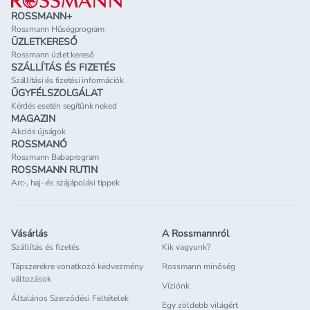
ROSSMANN+
Rossmann Hűségprogram
ÜZLETKERESŐ
Rossmann üzlet kereső
SZÁLLÍTÁS ÉS FIZETÉS
Szállítási és fizetési információk
ÜGYFÉLSZOLGÁLAT
Kérdés esetén segítünk neked
MAGAZIN
Akciós újságok
ROSSMANÓ
Rossmann Babaprogram
ROSSMANN RUTIN
Arc-, haj- és szájápolási tippek
Vásárlás
A Rossmannról
Szállítás és fizetés
Kik vagyunk?
Tápszerekre vonatkozó kedvezmény
Rossmann minőség
változások
Víziónk
Általános Szerződési Feltételek
Egy zöldebb világért