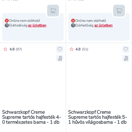
Kosárba teszem
Kosár
Online nem elérhető
Online nem elérhető
Elérhetőség
az üzletben
Elérhetőség
az üzletben
Értékelés pontszáma:
Értékelés pontszáma:
4.8
(
97
)
4.8
(
51
)
Hozzáadás a kedvencekhez, Schwa
Ho
Mentés a bevásárló listára, Schw
Men
Schwarzkopf Creme
Schwarzkopf Creme
Supreme tartós hajfesték 4-
Supreme tartós hajfesték 5-
0 természetes barna - 1 db
1 hűvös világosbarna - 1 db