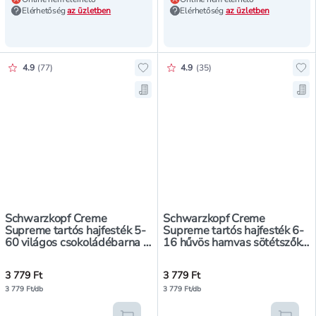
Elérhetőség
az üzletben
Elérhetőség
az üzletben
Értékelés pontszáma:
Értékelés pontszáma:
4.9
(
77
)
4.9
(
35
)
Hozzáadás a kedvencekhez, Schwar
Ho
Mentés a bevásárló listára, Schw
Me
Schwarzkopf Creme
Schwarzkopf Creme
Supreme tartós hajfesték 5-
Supreme tartós hajfesték 6-
60 világos csokoládébarna -
16 hűvös hamvas sötétszőke
1 db
- 1 db
3 779 Ft
3 779 Ft
3 779 Ft/db
3 779 Ft/db