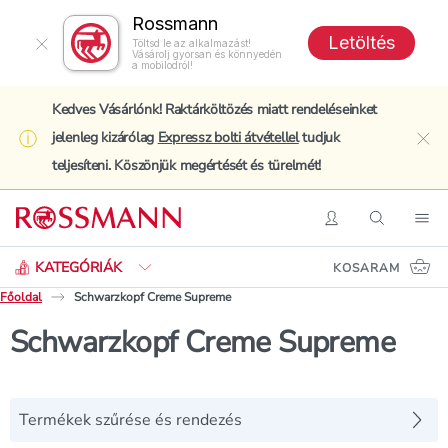
Rossmann
Letöltés
Töltsd le az alkalmazást!
Vásárolj gyorsan és könnyedén
a mobilodról!
Kedves Vásárlónk! Raktárköltözés miatt rendeléseinket
jelenleg kizárólag
Expressz bolti átvétellel
tudjuk
clo
teljesíteni. Köszönjük megértését és türelmét!
Keresés
Belépés
Keresés
Nav
KATEGÓRIÁK
KOSARAM
Főoldal
Schwarzkopf Creme Supreme
Schwarzkopf Creme Supreme
Termékek szűrése és rendezés