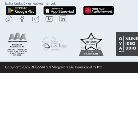
Extra funkciók és kedvezmények
letöltés a google-play-röl
letöltés az app-store-ból
letöltés h
Copyright 2026 ROSSMANN Magyarország Kereskedelmi Kft.