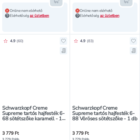
Kosárba teszem
Kosár
Online nem elérhető
Online nem elérhető
Elérhetőség
az üzletben
Elérhetőség
az üzletben
Értékelés pontszáma:
Értékelés pontszáma:
4.9
(
60
)
4.9
(
83
)
Hozzáadás a kedvencekhez, Schwar
Ho
Mentés a bevásárló listára, Schw
Me
Schwarzkopf Creme
Schwarzkopf Creme
Supreme tartós hajfesték 6-
Supreme tartós hajfesték 6-
68 sötétszőke karamell - 1
88 Vöröses sötétszőke - 1 db
db
3 779 Ft
3 779 Ft
3 779 Ft/db
3 779 Ft/db