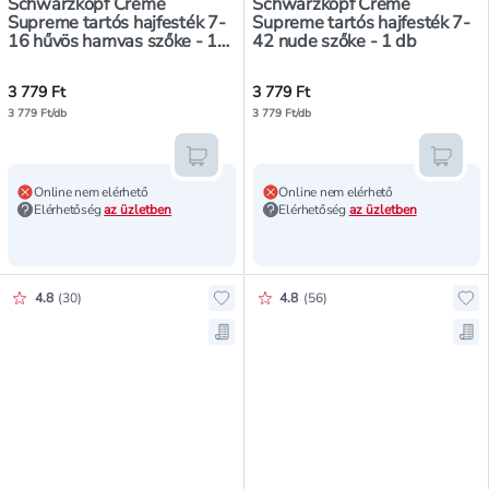
Schwarzkopf Creme
Schwarzkopf Creme
Supreme tartós hajfesték 7-
Supreme tartós hajfesték 7-
16 hűvös hamvas szőke - 1
42 nude szőke - 1 db
db
3 779 Ft
3 779 Ft
3 779 Ft/db
3 779 Ft/db
Kosárba teszem
Kosár
Online nem elérhető
Online nem elérhető
Elérhetőség
az üzletben
Elérhetőség
az üzletben
Értékelés pontszáma:
Értékelés pontszáma:
4.8
(
30
)
4.8
(
56
)
Hozzáadás a kedvencekhez, Schwar
Ho
Mentés a bevásárló listára, Schwa
Me