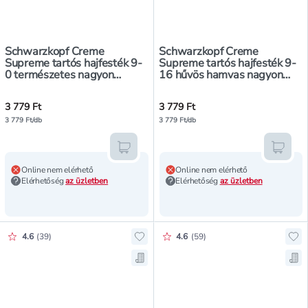
Schwarzkopf Creme
Schwarzkopf Creme
Supreme tartós hajfesték 9-
Supreme tartós hajfesték 9-
0 természetes nagyon
16 hűvös hamvas nagyon
világosszőke - 1 db
világosszőke - 1 db
3 779 Ft
3 779 Ft
3 779 Ft/db
3 779 Ft/db
Kosárba teszem
Kosár
Online nem elérhető
Online nem elérhető
Elérhetőség
az üzletben
Elérhetőség
az üzletben
Értékelés pontszáma:
Értékelés pontszáma:
4.6
(
39
)
4.6
(
59
)
Hozzáadás a kedvencekhez, Schwa
Ho
Mentés a bevásárló listára, Schw
Men