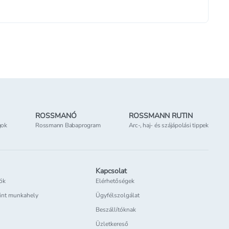
ROSSMANÓ
ROSSMANN RUTIN
gok
Rossmann Babaprogram
Arc-, haj- és szájápolási tippek
Kapcsolat
iók
Elérhetőségek
int munkahely
Ügyfélszolgálat
Beszállítóknak
Üzletkereső