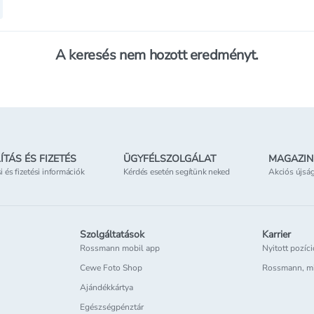
A keresés nem hozott eredményt.
ÍTÁS ÉS FIZETÉS
ÜGYFÉLSZOLGÁLAT
MAGAZIN
si és fizetési információk
Kérdés esetén segítünk neked
Akciós újsá
Szolgáltatások
Karrier
Rossmann mobil app
Nyitott pozíc
Cewe Foto Shop
Rossmann, m
Ajándékkártya
Egészségpénztár