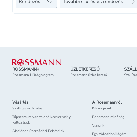
Rendezés
További szűrés és rendezés
Lábléc
ROSSMANN+
ÜZLETKERESŐ
SZÁLL
Rossmann Hűségprogram
Rossmann üzlet kereső
Szállítá
Vásárlás
A Rossmannról
Szállítás és fizetés
Kik vagyunk?
Tápszerekre vonatkozó kedvezmény
Rossmann minőség
változások
Víziónk
Általános Szerződési Feltételek
Egy zöldebb világért