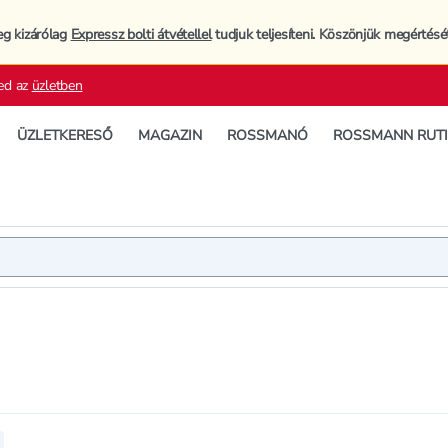
eg kizárólag
Expressz bolti átvétellel
tudjuk teljesíteni. Köszönjük megértésé
ed az
üzletben
ÜZLETKERESŐ
MAGAZIN
ROSSMANÓ
ROSSMANN RUT