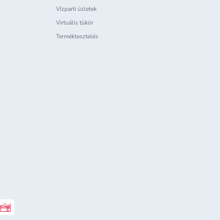
Vízparti üzletek
Virtuális tükör
Terméktesztelés
Rossmann ajándékkártya