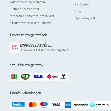
Adatkezelési tájékoztatóink
Sajtószoba
Elállás a szerződéstől
Blog
Visszaélés bejelentési szabályzat
Nyereményjáték
Akadálymentességi nyilatkozat
Expressz szolgáltatások
EXPRESSZ ÁTVÉTEL
Rossmann Click & Collect szolgáltatás
Szállítási szolgáltatók
Fizetési lehetőségek