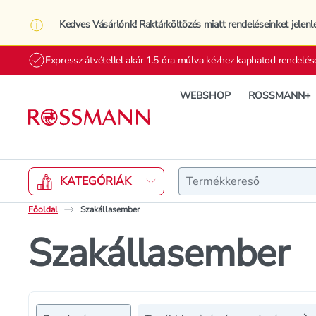
Kedves Vásárlónk! Raktárköltözés miatt rendeléseinket jelenl
Expressz átvétellel akár 1.5 óra múlva kézhez kaphatod rendelés
WEBSHOP
ROSSMANN+
Keresés
KATEGÓRIÁK
Főoldal
Szakállasember
Szakállasember