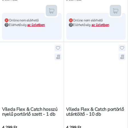
Kosárba teszem
Kosár
Online nem elérhető
Online nem elérhető
Elérhetőség
az üzletben
Elérhetőség
az üzletben
Hozzáadás a kedvencekhez, Vileda 
Hoz
Mentés a bevásárló listára, Vileda
Men
Vileda Flex & Catch hosszú
Vileda Flex & Catch portörlő
nyelű portörlő szett - 1 db
utántöltő - 10 db
4 299 Ft
4 299 Ft