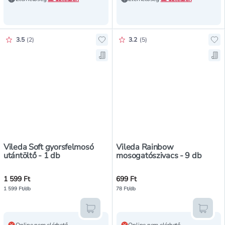
Értékelés pontszáma:
Értékelés pontszáma:
3.5
(
2
)
3.2
(
5
)
Hozzáadás a kedvencekhez, Vileda
Ho
Mentés a bevásárló listára, Vileda
Men
Vileda Soft gyorsfelmosó
Vileda Rainbow
utántöltő - 1 db
mosogatószivacs - 9 db
1 599 Ft
699 Ft
1 599 Ft/db
78 Ft/db
Kosárba teszem
Kosár