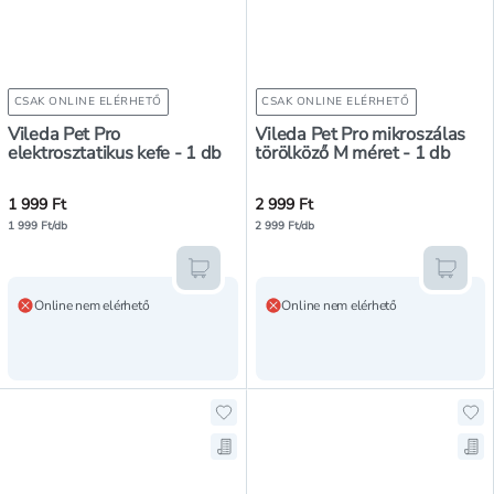
CSAK ONLINE ELÉRHETŐ
CSAK ONLINE ELÉRHETŐ
Vileda Pet Pro
Vileda Pet Pro mikroszálas
elektrosztatikus kefe - 1 db
törölköző M méret - 1 db
1 999 Ft
2 999 Ft
1 999 Ft/db
2 999 Ft/db
Kosárba teszem
Kosár
Online nem elérhető
Online nem elérhető
Hozzáadás a kedvencekhez, Vileda 
Hoz
Mentés a bevásárló listára, Vileda
Men