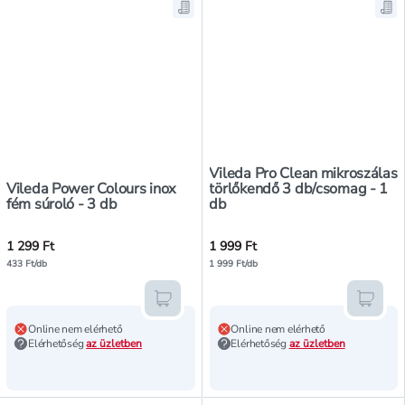
Mentés a bevásárló listára, Viled
Men
Vileda Pro Clean mikroszálas
Vileda Power Colours inox
törlőkendő 3 db/csomag - 1
fém súroló - 3 db
db
1 299 Ft
1 999 Ft
433 Ft/db
1 999 Ft/db
Kosárba teszem
Kosár
Online nem elérhető
Online nem elérhető
Elérhetőség
az üzletben
Elérhetőség
az üzletben