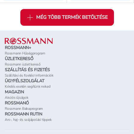
MÉG TÖBB TERMÉK BETÖLTÉSE
Lábléc
ROSSMANN+
Rossmann Hűségprogram
ÜZLETKERESŐ
Rossmann üzlet kereső
SZÁLLÍTÁS ÉS FIZETÉS
Szállítási és fizetési információk
ÜGYFÉLSZOLGÁLAT
Kérdés esetén segítünk neked
MAGAZIN
Akciós újságok
ROSSMANÓ
Rossmann Babaprogram
ROSSMANN RUTIN
Arc-, haj- és szájápolási tippek