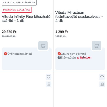
CSAK ONLINE ELÉRHETŐ
INGYENES SZÁLLÍTÁS
Vileda Miraclean
Vileda Infinity Flex kihúzható
folteltávolító csodaszivacs -
szárító - 1 db
4 db
29 879 Ft
1 299 Ft
29 879 Ft/db
325 Ft/db
Kosárba teszem
Kosár
Online nem elérhető
Online nem elérhető
Elérhetőség
az üzletben
Hozzáadás a kedvencekhez, Vileda 
Ho
Mentés a bevásárló listára, Vileda
Men