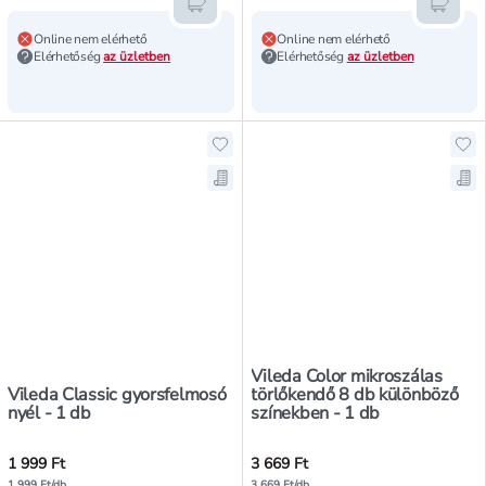
Kosárba teszem
Kosár
Online nem elérhető
Online nem elérhető
Elérhetőség
az üzletben
Elérhetőség
az üzletben
Hozzáadás a kedvencekhez, Vileda
Ho
Mentés a bevásárló listára, Vileda
Men
Vileda Color mikroszálas
Vileda Classic gyorsfelmosó
törlőkendő 8 db különböző
nyél - 1 db
színekben - 1 db
1 999 Ft
3 669 Ft
1 999 Ft/db
3 669 Ft/db