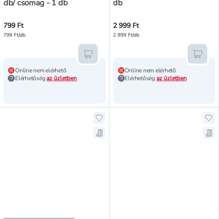
db/ csomag - 1 db
db
799 Ft
2 999 Ft
799 Ft/db
2 999 Ft/db
Kosárba teszem
Kosár
Online nem elérhető
Online nem elérhető
Elérhetőség
az üzletben
Elérhetőség
az üzletben
Hozzáadás a kedvencekhez, Vileda I
Hoz
Mentés a bevásárló listára, Vileda 
Men