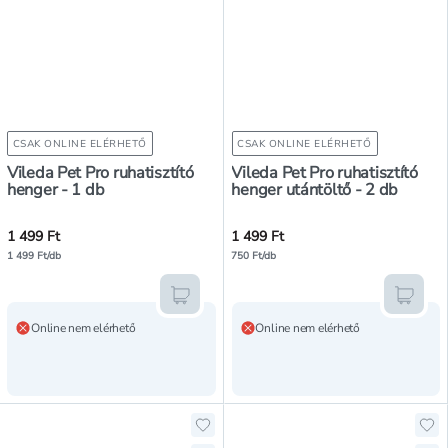
CSAK ONLINE ELÉRHETŐ
CSAK ONLINE ELÉRHETŐ
Vileda Pet Pro ruhatisztító
Vileda Pet Pro ruhatisztító
henger - 1 db
henger utántöltő - 2 db
1 499 Ft
1 499 Ft
1 499 Ft/db
750 Ft/db
Kosárba teszem
Kosár
Online nem elérhető
Online nem elérhető
Hozzáadás a kedvencekhez, Vileda
Ho