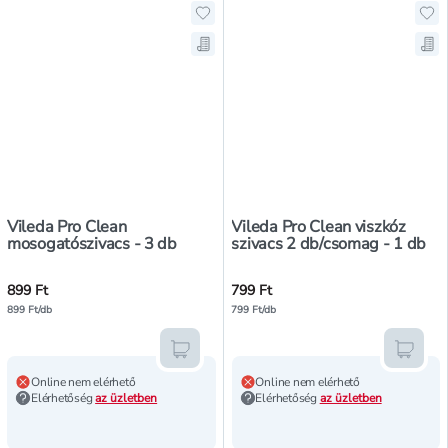
Hozzáadás a kedvencekhez, Vileda
Hoz
Mentés a bevásárló listára, Viled
Men
Vileda Pro Clean
Vileda Pro Clean viszkóz
mosogatószivacs - 3 db
szivacs 2 db/csomag - 1 db
899 Ft
799 Ft
899 Ft/db
799 Ft/db
Kosárba teszem
Kosár
Online nem elérhető
Online nem elérhető
Elérhetőség
az üzletben
Elérhetőség
az üzletben