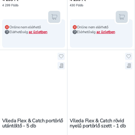
4 299 Ft/db
430 Ft/db
Kosárba teszem
Kosár
Online nem elérhető
Online nem elérhető
Elérhetőség
az üzletben
Elérhetőség
az üzletben
Hozzáadás a kedvencekhez, Vileda 
Hoz
Mentés a bevásárló listára, Vileda
Men
Vileda Flex & Catch portörlő
Vileda Flex & Catch rövid
utántöltő - 5 db
nyelű portörlő szett - 1 db