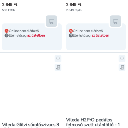
2 649 Ft
2 649 Ft
530 Ft/db
2 649 Ft/db
Kosárba teszem
Kosár
Online nem elérhető
Online nem elérhető
Elérhetőség
az üzletben
Elérhetőség
az üzletben
Hozzáadás a kedvencekhez, Vileda 
Ho
Mentés a bevásárló listára, Vileda
Men
Vileda H2PrO pedálos
Vileda Glitzi súrolószivacs 3
felmosó szett utántöltő - 1