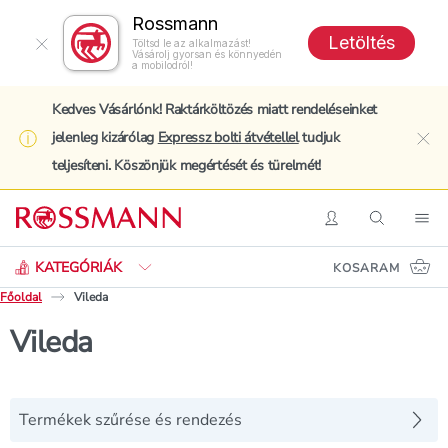
Rossmann
Letöltés
Töltsd le az alkalmazást!
Vásárolj gyorsan és könnyedén
a mobilodról!
Kedves Vásárlónk! Raktárköltözés miatt rendeléseinket
jelenleg kizárólag
Expressz bolti átvétellel
tudjuk
clo
teljesíteni. Köszönjük megértését és türelmét!
Keresés
Belépés
Keresés
Nav
KATEGÓRIÁK
KOSARAM
Főoldal
Vileda
Vileda
Termékek szűrése és rendezés