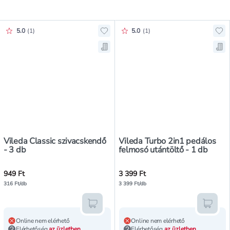
Értékelés pontszáma:
Értékelés pontszáma:
5.0
(
1
)
5.0
(
1
)
Hozzáadás a kedvencekhez, Vileda 
Ho
Mentés a bevásárló listára, Vileda
Men
Vileda Classic szivacskendő
Vileda Turbo 2in1 pedálos
- 3 db
felmosó utántöltő - 1 db
949 Ft
3 399 Ft
316 Ft/db
3 399 Ft/db
Kosárba teszem
Kosár
Online nem elérhető
Online nem elérhető
Elérhetőség
az üzletben
Elérhetőség
az üzletben