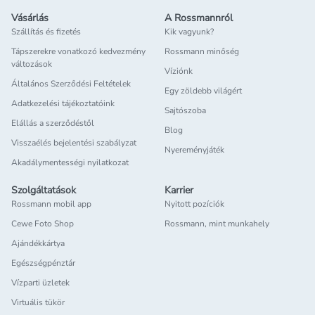
Vásárlás
A Rossmannról
Szállítás és fizetés
Kik vagyunk?
Tápszerekre vonatkozó kedvezmény
Rossmann minőség
változások
Víziónk
Általános Szerződési Feltételek
Egy zöldebb világért
Adatkezelési tájékoztatóink
Sajtószoba
Elállás a szerződéstől
Blog
Visszaélés bejelentési szabályzat
Nyereményjáték
Akadálymentességi nyilatkozat
Szolgáltatások
Karrier
Rossmann mobil app
Nyitott pozíciók
Cewe Foto Shop
Rossmann, mint munkahely
Ajándékkártya
Egészségpénztár
Vízparti üzletek
Virtuális tükör