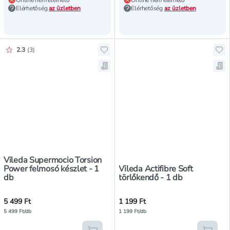
Online nem elérhető
Online nem elérhető
Elérhetőség
az üzletben
Elérhetőség
az üzletben
Értékelés pontszáma:
2.3
(
3
)
Hozzáadás a kedvencekhez, Vileda
Hoz
Mentés a bevásárló listára, Viled
Men
Vileda Supermocio Torsion
Power felmosó készlet - 1
Vileda Actifibre Soft
db
törlőkendő - 1 db
5 499 Ft
1 199 Ft
5 499 Ft/db
1 199 Ft/db