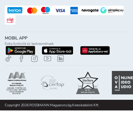
Rossmann ajándékkártya
MOBIL APP
Extra funkciók és kedvezmények
letöltés a google-play-röl
letöltés az app-store-ból
letöltés h
Copyright 2026 ROSSMANN Magyarország Kereskedelmi Kft.