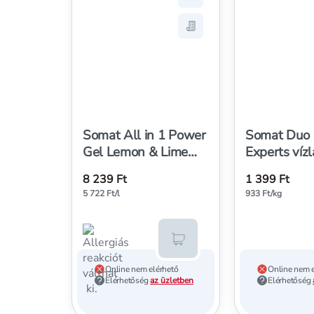
Hozzáadás a kedvencekh
Mentés a bevásárló list
Somat All in 1 Power
Somat Duo
Gel Lemon & Lime
Experts vízl
gépi mosogatószer
mosogatógé
8 239 Ft
1 399 Ft
gél 80 mosogatás 2 x
1,5 kg
5 722 Ft/l
933 Ft/kg
720 ml - 1440 ml
Kosárba teszem
Online nem elérhető
Online nem e
Elérhetőség
az üzletben
Elérhetőség