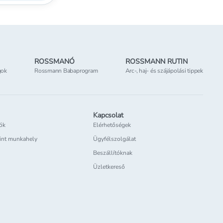
ROSSMANÓ
ROSSMANN RUTIN
gok
Rossmann Babaprogram
Arc-, haj- és szájápolási tippek
Kapcsolat
iók
Elérhetőségek
int munkahely
Ügyfélszolgálat
Beszállítóknak
Üzletkereső