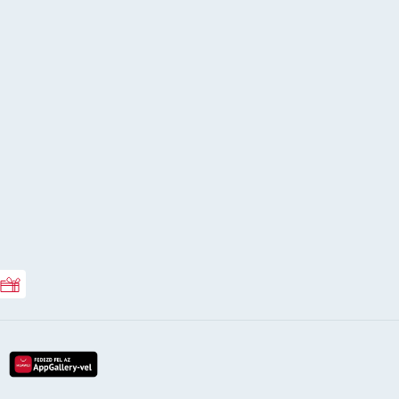
Rossmann ajándékkártya
lay-röl
etöltés az app-store-ból
letöltés huawei app-galery-böl