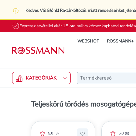
Kedves Vásárlónk! Raktárköltözés miatt rendeléseinket jelenl
Expressz átvétellel akár 1.5 óra múlva kézhez kaphatod rendelés
WEBSHOP
ROSSMANN+
Keresés
KATEGÓRIÁK
Teljeskörű törődés mosogatógépe
Értékelés pontszáma:
Értékelés 
5.0
(
3
)
5.0
(
8
)