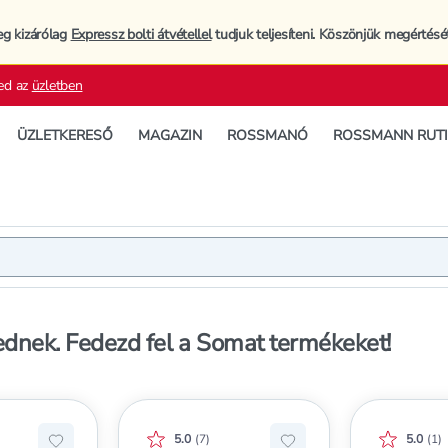
eg kizárólag
Expressz bolti átvétellel
tudjuk teljesíteni. Köszönjük megértésé
ed az
üzletben
ÜZLETKERESŐ
MAGAZIN
ROSSMANÓ
ROSSMANN RUT
dnek. Fedezd fel a Somat termékeket!
pontszáma:
Értékelés pontszáma:
Értékel
5.0
(
7
)
5.0
(
1
)