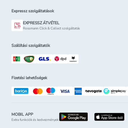
Expressz szolgáltatások
EXPRESSZ ÁTVÉTEL
Rossmann Click & Collect szolgáltatás
Szállítási szolgáltatók
Fizetési lehetőségek
MOBIL APP
letöltés a google-p
l
Extra funkciók és kedvezmények