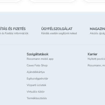
ÍTÁS ÉS FIZETÉS
ÜGYFÉLSZOLGÁLAT
MAGAZIN
si és fizetési információk
Kérdés esetén segítünk neked
Akciós újsá
Szolgáltatások
Karrier
Rossmann mobil app
Nyitott pozíc
Cewe Foto Shop
Rossmann, m
Ajándékkártya
Egészségpénztár
Vízparti üzletek
Virtuális tükör
Terméktesztelés