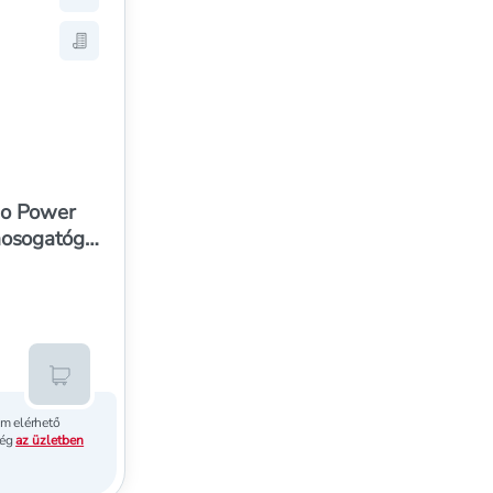
er gél 80 mosogatás 2 x 720 ml - 1440 ml
vízlágyító só mosogatógéphez - 1,5 kg
khez, Somat Duo Power Experts öblítő mosogatógéphez - 75
Hozzáadás a kedvencekhez, Somat Duo Power Expert
er gél 80 mosogatás 2 x 720 ml - 1440 ml
vízlágyító só mosogatógéphez - 1,5 kg
istára, Somat Duo Power Experts öblítő mosogatógéphez - 750
Mentés a bevásárló listára, Somat Duo Power Exper
o Power
mosogatógép
 250 ml
Kosárba teszem
m elérhető
ség
az üzletben