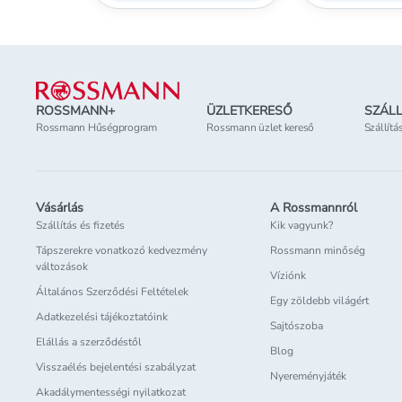
Lábléc
ROSSMANN+
ÜZLETKERESŐ
SZÁLL
Rossmann Hűségprogram
Rossmann üzlet kereső
Szállítá
Vásárlás
A Rossmannról
Szállítás és fizetés
Kik vagyunk?
Tápszerekre vonatkozó kedvezmény
Rossmann minőség
változások
Víziónk
Általános Szerződési Feltételek
Egy zöldebb világért
Adatkezelési tájékoztatóink
Sajtószoba
Elállás a szerződéstől
Blog
Visszaélés bejelentési szabályzat
Nyereményjáték
Akadálymentességi nyilatkozat