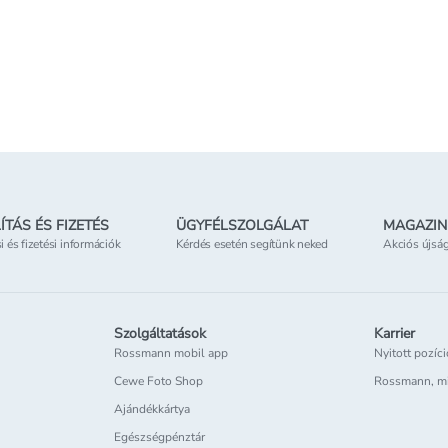
Kosárba teszem
Kosárba teszem
Online elérhető
Csak o
etben
Elérhetőség
az üzletben
ÍTÁS ÉS FIZETÉS
ÜGYFÉLSZOLGÁLAT
MAGAZIN
si és fizetési információk
Kérdés esetén segítünk neked
Akciós újsá
Szolgáltatások
Karrier
Rossmann mobil app
Nyitott pozíc
Cewe Foto Shop
Rossmann, m
Ajándékkártya
Egészségpénztár