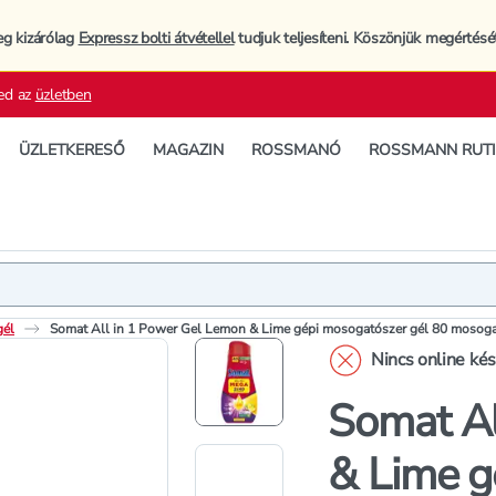
eg kizárólag
Expressz bolti átvétellel
tudjuk teljesíteni. Köszönjük megértésé
ed az
üzletben
ÜZLETKERESŐ
MAGAZIN
ROSSMANÓ
ROSSMANN RUT
Termék
Termékleí
gél
Somat All in 1 Power Gel Lemon & Lime gépi mosogatószer gél 80 mosoga
Nincs online ké
Somat Al
& Lime g