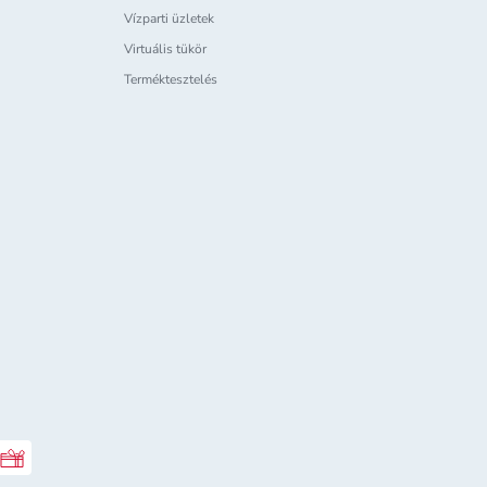
Vízparti üzletek
Virtuális tükör
Terméktesztelés
Rossmann ajándékkártya