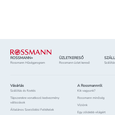
Kosárba teszem
Online elérhető
Online elérhető
Elérhetőség
az üzletben
Elérhetőség
az üzl
Lábléc
ROSSMANN+
ÜZLETKERESŐ
SZÁLL
Rossmann Hűségprogram
Rossmann üzlet kereső
Szállítá
Vásárlás
A Rossmannról
Szállítás és fizetés
Kik vagyunk?
Tápszerekre vonatkozó kedvezmény
Rossmann minőség
változások
Víziónk
Általános Szerződési Feltételek
Egy zöldebb világért