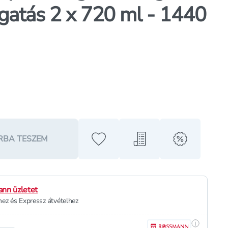
atás 2 x 720 ml - 1440
RBA TESZEM
Hozzáadás a kedvencekhez
Hozzáadás a bevásárló l
alert when o
nn üzletet
ez és Expressz átvételhez
Részletek