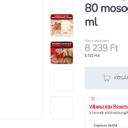
80 mosog
ml
Nincs készleten
8 239 Ft
5 722 Ft/l
KOSÁ
Válassz egy Rossma
a termék elérhetőségéh
Expressz átvétel