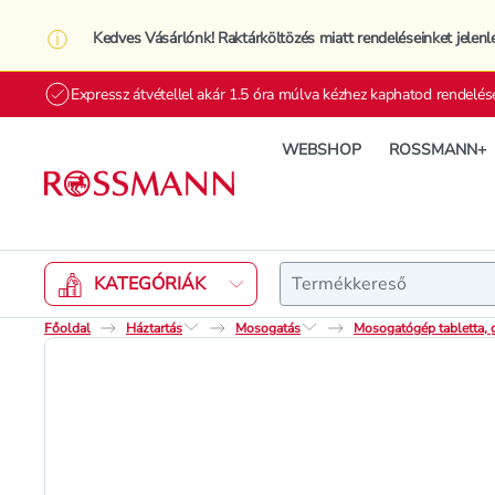
Kedves Vásárlónk! Raktárköltözés miatt rendeléseinket jelenl
Expressz átvétellel akár 1.5 óra múlva kézhez kaphatod rendelés
WEBSHOP
ROSSMANN+
Keresés
KATEGÓRIÁK
Főoldal
Háztartás
Mosogatás
Mosogatógép tabletta, 