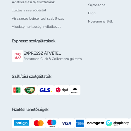
Adatkezelési tájékoztatóink
Sajtószoba
Elállás a szerződéstől
Blog
Visszaélés bejelentési szabályzat
Nyereményjáték
Akadálymentességi nyilatkozat
Expressz szolgáltatások
EXPRESSZ ÁTVÉTEL
Rossmann Click & Collect szolgáltatás
Szállítási szolgáltatók
Fizetési lehetőségek