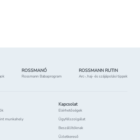
Kosárba teszem
Kosárba tesz
nline elérhető
Online elérhető
Elérhetőség
az üzletben
ROSSMANÓ
ROSSMANN RUTIN
gok
Rossmann Babaprogram
Arc-, haj- és szájápolási tippek
Kapcsolat
iók
Elérhetőségek
int munkahely
Ügyfélszolgálat
Beszállítóknak
Üzletkereső