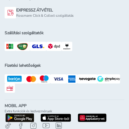
EXPRESSZ ÁTVÉTEL
Rossmann Click & Collect szolgáltatás
Szállítási szolgáltatók
Fizetési lehetőségek
Rossmann ajándékkártya
MOBIL APP
Extra funkciók és kedvezmények
letöltés a google-play-röl
letöltés az app-store-ból
letöltés h