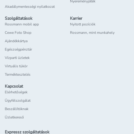
Nyereményjáték
Akadálymentességi nyilatkozat
Szolgáltatások
Karrier
Rossmann mobil app
Nyitott pozíciók
Cewe Foto Shop
Rossmann, mint munkahely
Ajándékkártya
Egészségpénztár
Vízparti üzletek
Virtuális tükör
Terméktesztelés
Kapcsolat
Elérhetőségek
Ügyfélszolgálat
Beszállítóknak
Üzletkereső
Expressz szolgáltatások