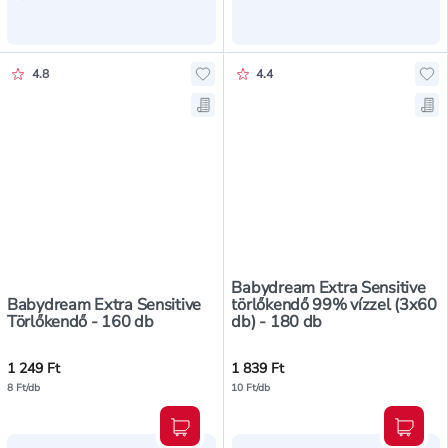
Értékelés pontszáma:
Értékelés pontszáma:
4.8
4.4
Hozzáadás a kedvencekhez, Babydr
Ho
Mentés a bevásárló listára, Babyd
Men
Babydream Extra Sensitive
Babydream Extra Sensitive
törlőkendő 99% vízzel (3x60
Törlőkendő - 160 db
db) - 180 db
1 249 Ft
1 839 Ft
8 Ft/db
10 Ft/db
Kosárba teszem
Kosár