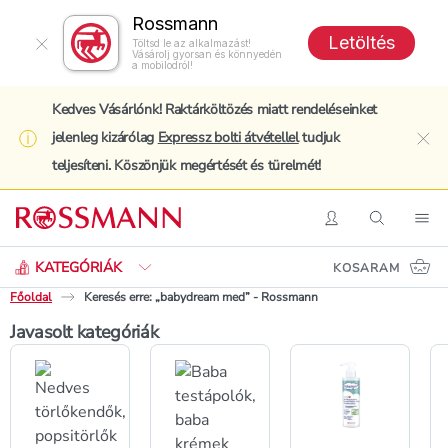
Rossmann
Letöltés
Töltsd le az alkalmazást!
Vásárolj gyorsan és könnyedén
a mobilodról!
Kedves Vásárlónk! Raktárköltözés miatt rendeléseinket
jelenleg kizárólag
Expressz bolti átvétellel
tudjuk
clo
teljesíteni. Köszönjük megértését és türelmét!
Keresés
Belépés
Keresés
Nav
KATEGÓRIÁK
KOSARAM
Főoldal
Keresés erre: „babydream med” - Rossmann
Keresés erre: „babydream me
Javasolt kategóriák