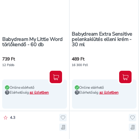
Babydream Extra Sensitive
Babydream My Little Word
pelenkakiütés elleni krém -
törlőkendő - 60 db
30 ml
739 Ft
489 Ft
12 Ft/db
16 300 Ft/l
Kosárba teszem
Kosár
Online elérhető
Online elérhető
Elérhetőség
az üzletben
Elérhetőség
az üzletben
Értékelés pontszáma:
4.3
Hozzáadás a kedvencekhez, Baby
Ho
Mentés a bevásárló listára, Baby
Men