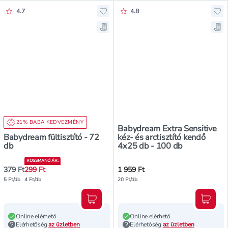
Értékelés pontszáma:
Értékelés pontszáma:
4.7
4.8
Hozzáadás a kedvencekhez, Babydr
Hoz
Mentés a bevásárló listára, Babydr
Men
21% BABA KEDVEZMÉNY
Babydream Extra Sensitive
Babydream fültisztító - 72
kéz- és arctisztító kendő
db
4x25 db - 100 db
ROSSMANÓ ÁR
:
379 Ft
299 Ft
1 959 Ft
5 Ft/db
4 Ft/db
20 Ft/db
Kosárba teszem
Kosár
Online elérhető
Online elérhető
Elérhetőség
az üzletben
Elérhetőség
az üzletben