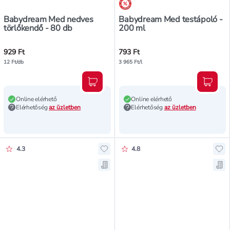
árréscsökkentés
Babydream Med nedves
Babydream Med testápoló -
törlőkendő - 80 db
200 ml
929 Ft
793 Ft
12 Ft/db
3 965 Ft/l
Kosárba teszem
Kosár
Online elérhető
Online elérhető
Elérhetőség
az üzletben
Elérhetőség
az üzletben
Értékelés pontszáma:
Értékelés pontszáma:
4.3
4.8
Hozzáadás a kedvencekhez, Babydr
Ho
Mentés a bevásárló listára, Babyd
Men