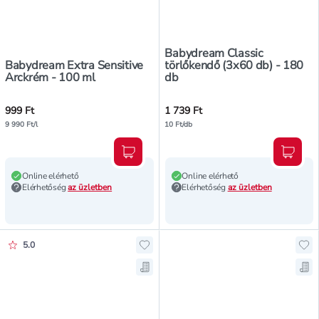
Babydream Classic
Babydream Extra Sensitive
törlőkendő (3x60 db) - 180
Arckrém - 100 ml
db
999 Ft
1 739 Ft
9 990 Ft/l
10 Ft/db
Kosárba teszem
Kosár
Online elérhető
Online elérhető
Elérhetőség
az üzletben
Elérhetőség
az üzletben
Értékelés pontszáma:
5.0
Hozzáadás a kedvencekhez, Babyd
Ho
Mentés a bevásárló listára, Baby
Men