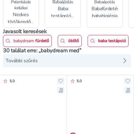
Pelenkázás
Babaápolás
Babaápolás
kellékei
Baba
Babafürdetés,
Nedves
testápolók,
babahigiénia
törlőkendők,
baba
popsitörlők
krémek
Javasolt keresések
babydream
fürdető
öblítő
baba testápoló
30 találat erre: „babydream med”
További szűrés
Értékelés pontszáma:
Értékelés pontszáma:
5.0
5.0
Hozzáadás a kedvencekhez, Babyd
Ho
Mentés a bevásárló listára, Baby
Me