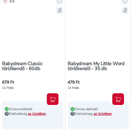
Értékelés pontszáma:
3.5
Hozzáadás a kedvencekhez, Babyd
Ho
Mentés a bevásárló listára, Babyd
Me
Babydream Classic
Babydream My Little Word
törlőkendő - 60db
törlőkendő - 35 db
679 Ft
479 Ft
11 Ft/db
14 Ft/db
Kosárba teszem
Kosár
Online elérhető
Online elérhető
Elérhetőség
az üzletben
Elérhetőség
az üzletben