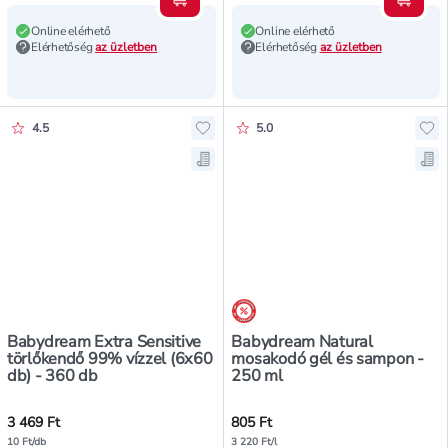
Kosárba teszem
Kosár
Online elérhető
Online elérhető
Elérhetőség
az üzletben
Elérhetőség
az üzletben
Értékelés pontszáma:
Értékelés pontszáma:
4.5
5.0
Hozzáadás a kedvencekhez, Babydr
Ho
Mentés a bevásárló listára, Babyd
Me
árréscsökkentés
Babydream Extra Sensitive
Babydream Natural
törlőkendő 99% vízzel (6x60
mosakodó gél és sampon -
db) - 360 db
250 ml
3 469 Ft
805 Ft
10 Ft/db
3 220 Ft/l