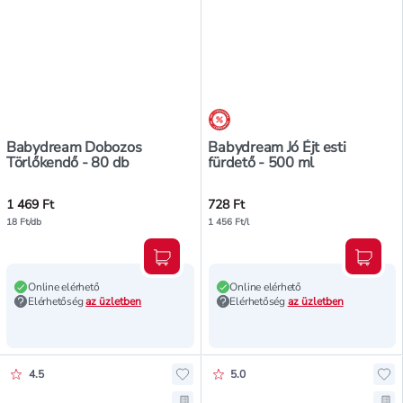
árréscsökkentés
Babydream Dobozos
Babydream Jó Éjt esti
Törlőkendő - 80 db
fürdető - 500 ml
1 469 Ft
728 Ft
18 Ft/db
1 456 Ft/l
Kosárba teszem
Kosár
Online elérhető
Online elérhető
Elérhetőség
az üzletben
Elérhetőség
az üzletben
Értékelés pontszáma:
Értékelés pontszáma:
4.5
5.0
Hozzáadás a kedvencekhez, Babydr
Ho