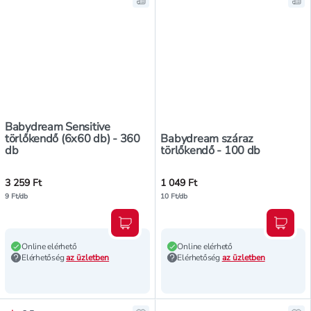
Mentés a bevásárló listára, Babyd
Men
Babydream Sensitive
törlőkendő (6x60 db) - 360
Babydream száraz
db
törlőkendő - 100 db
3 259 Ft
1 049 Ft
9 Ft/db
10 Ft/db
Kosárba teszem
Kosár
Online elérhető
Online elérhető
Elérhetőség
az üzletben
Elérhetőség
az üzletben