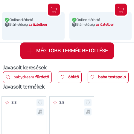
Kosárba teszem
Kosár
Online elérhető
Online elérhető
Elérhetőség
az üzletben
Elérhetőség
az üzletben
MÉG TÖBB TERMÉK BETÖLTÉSE
Javasolt keresések
babydream
fürdető
öblítő
baba testápoló
Javasolt termékek
Értékelés pontszáma:
Értékelés pontszáma:
3.3
3.8
Hozzáadás a kedvencekhez, Babydream natu
Hozzáadás a kedvence
Mentés a bevásárló listára, Babydream natu
Mentés a bevásárló l