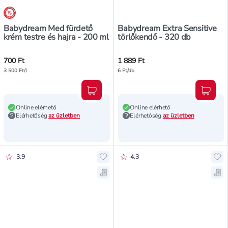
árréscsökkentés
Babydream Med fürdető
Babydream Extra Sensitive
krém testre és hajra - 200 ml
törlőkendő - 320 db
700 Ft
1 889 Ft
3 500 Ft/l
6 Ft/db
Kosárba teszem
Kosár
Online elérhető
Online elérhető
Elérhetőség
az üzletben
Elérhetőség
az üzletben
Értékelés pontszáma:
Értékelés pontszáma:
3.9
4.3
Hozzáadás a kedvencekhez, Babyd
Ho
Mentés a bevásárló listára, Baby
Men