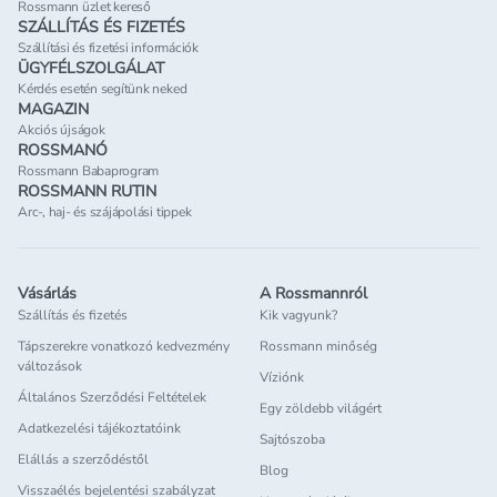
Rossmann üzlet kereső
SZÁLLÍTÁS ÉS FIZETÉS
Szállítási és fizetési információk
ÜGYFÉLSZOLGÁLAT
Kérdés esetén segítünk neked
MAGAZIN
Akciós újságok
ROSSMANÓ
Rossmann Babaprogram
ROSSMANN RUTIN
Arc-, haj- és szájápolási tippek
Vásárlás
A Rossmannról
Szállítás és fizetés
Kik vagyunk?
Tápszerekre vonatkozó kedvezmény
Rossmann minőség
változások
Víziónk
Általános Szerződési Feltételek
Egy zöldebb világért
Adatkezelési tájékoztatóink
Sajtószoba
Elállás a szerződéstől
Blog
Visszaélés bejelentési szabályzat