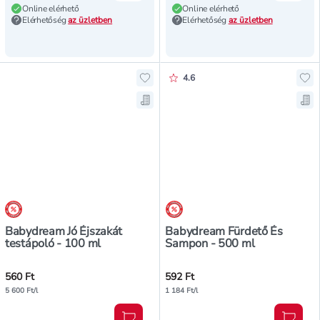
Online elérhető
Online elérhető
Elérhetőség
az üzletben
Elérhetőség
az üzletben
Értékelés pontszáma:
4.6
Hozzáadás a kedvencekhez, Babydr
Ho
Mentés a bevásárló listára, Babyd
Me
árréscsökkentés
árréscsökkentés
Babydream Jó Éjszakát
Babydream Fürdető És
testápoló - 100 ml
Sampon - 500 ml
560 Ft
592 Ft
5 600 Ft/l
1 184 Ft/l