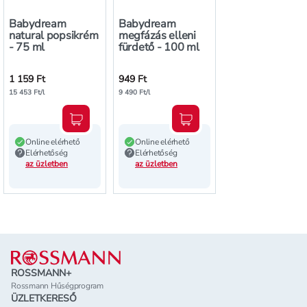
Babydream
Babydream
natural popsikrém
megfázás elleni
- 75 ml
fürdető - 100 ml
1 159 Ft
949 Ft
15 453 Ft/l
9 490 Ft/l
Kosárba teszem
Kosárba teszem
Online elérhető
Online elérhető
Elérhetőség
Elérhetőség
az üzletben
az üzletben
Lábléc
ROSSMANN+
Rossmann Hűségprogram
ÜZLETKERESŐ