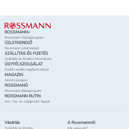
Lábléc
ROSSMANN+
Rossmann Hűségprogram
ÜZLETKERESŐ
Rossmann üzlet kereső
SZÁLLÍTÁS ÉS FIZETÉS
Szállítási és fizetési információk
ÜGYFÉLSZOLGÁLAT
Kérdés esetén segítünk neked
MAGAZIN
Akciós újságok
ROSSMANÓ
Rossmann Babaprogram
ROSSMANN RUTIN
Arc-, haj- és szájápolási tippek
Vásárlás
A Rossmannról
Szállítás és fizetés
Kik vagyunk?