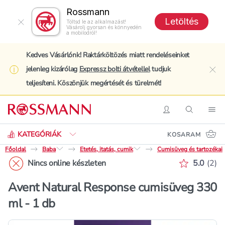
Rossmann
Letöltés
Töltsd le az alkalmazást!
Vásárolj gyorsan és könnyedén
a mobilodról!
Kedves Vásárlónk! Raktárköltözés miatt rendeléseinket
jelenleg kizárólag
Expressz bolti átvétellel
tudjuk
clo
teljesíteni. Köszönjük megértését és türelmét!
Keresés
Belépés
Keresés
Nav
KATEGÓRIÁK
KOSARAM
Főoldal
Baba
Etetés, itatás, cumik
Cumisüveg és tartozékai
Értékelé
Nincs online készleten
5.0
(
2
)
Avent Natural Response cumisüveg 330
ml - 1 db