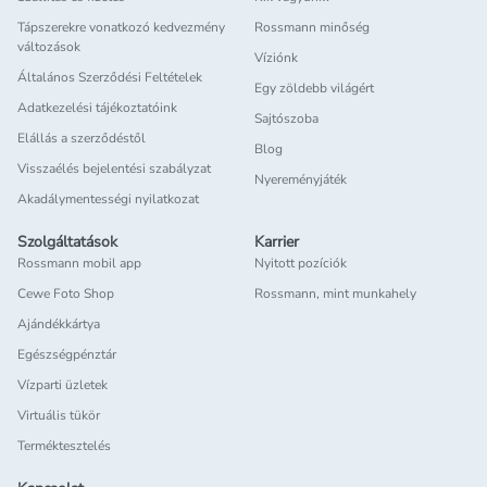
Tápszerekre vonatkozó kedvezmény
Rossmann minőség
változások
Víziónk
Általános Szerződési Feltételek
Egy zöldebb világért
Adatkezelési tájékoztatóink
Sajtószoba
Elállás a szerződéstől
Blog
Visszaélés bejelentési szabályzat
Nyereményjáték
Akadálymentességi nyilatkozat
Szolgáltatások
Karrier
Rossmann mobil app
Nyitott pozíciók
Cewe Foto Shop
Rossmann, mint munkahely
Ajándékkártya
Egészségpénztár
Vízparti üzletek
Virtuális tükör
Terméktesztelés