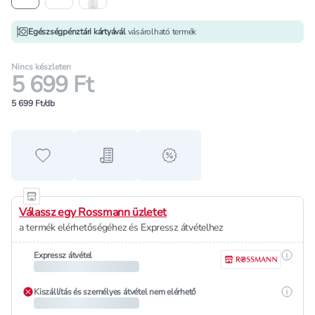
Egészségpénztári kártyávál
vásárolható termék
Nincs készleten
5 699 Ft
5 699 Ft/db
Hozzáadás a kedvencekhez
Hozzáadás a bevásárló listához
alert when on sale
Válassz egy Rossmann üzletet
a termék elérhetőségéhez és Expressz átvételhez
Részle
Expressz átvétel
Részle
Kiszállítás és személyes átvétel nem elérhető