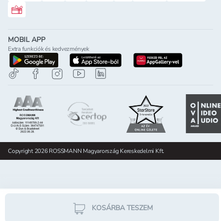
Rossmann ajándékkártya
MOBIL APP
Extra funkciók és kedvezmények
letöltés a google-play-röl
letöltés az app-store-ból
letöltés h
Copyright 2026 ROSSMANN Magyarország Kereskedelmi Kft.
KOSÁRBA TESZEM