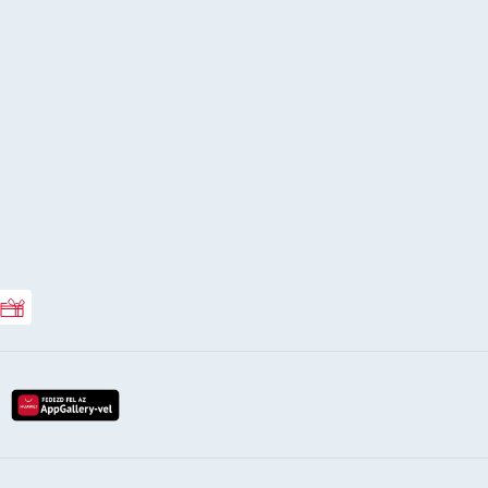
Rossmann ajándékkártya
lay-röl
etöltés az app-store-ból
letöltés huawei app-galery-böl