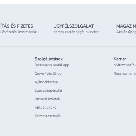
ÍTÁS ÉS FIZETÉS
ÜGYFÉLSZOLGÁLAT
MAGAZIN
si és fizetési információk
Kérdés esetén segítünk neked
Akciós újsá
Szolgáltatások
Karrier
Rossmann mobil app
Nyitott pozíc
Cewe Foto Shop
Rossmann, m
Ajándékkártya
Egészségpénztár
Vízparti üzletek
Virtuális tükör
Terméktesztelés