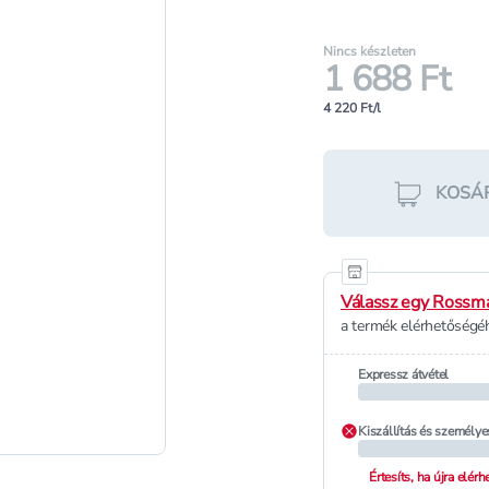
Nincs készleten
1 688 Ft
4 220 Ft/l
KOSÁ
Válassz egy Rossma
a termék elérhetőségéh
Expressz átvétel
Kiszállítás és személye
Értesíts, ha újra elér