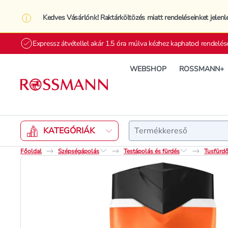
Kedves Vásárlónk! Raktárköltözés miatt rendeléseinket jelenl
Expressz átvétellel akár 1.5 óra múlva kézhez kaphatod rendelés
WEBSHOP
ROSSMANN+
Keresés
KATEGÓRIÁK
Főoldal
Szépségápolás
Testápolás és fürdés
Tusfürdő