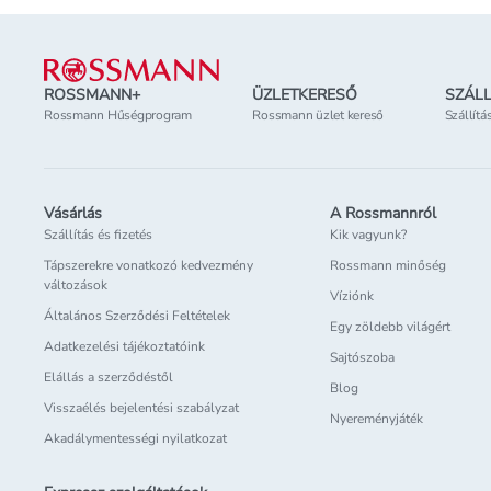
Lábléc
ROSSMANN+
ÜZLETKERESŐ
SZÁLL
Rossmann Hűségprogram
Rossmann üzlet kereső
Szállítá
Vásárlás
A Rossmannról
Szállítás és fizetés
Kik vagyunk?
Tápszerekre vonatkozó kedvezmény
Rossmann minőség
változások
Víziónk
Általános Szerződési Feltételek
Egy zöldebb világért
Adatkezelési tájékoztatóink
Sajtószoba
Elállás a szerződéstől
Blog
Visszaélés bejelentési szabályzat
Nyereményjáték
Akadálymentességi nyilatkozat