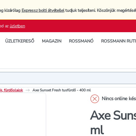
eg kizárólag
Expressz bolti átvétellel
tudjuk teljesíteni. Köszönjük megértésé
ed az
üzletben
ÜZLETKERESŐ
MAGAZIN
ROSSMANÓ
ROSSMANN RUT
Termék
Termékleí
k, fürdőolajok
Axe Sunset Fresh tusfürdő - 400 ml
Nincs online ké
Axe Suns
ml