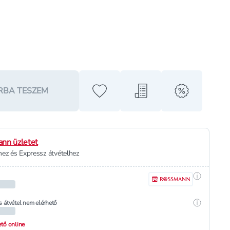
RBA TESZEM
Hozzáadás a kedvencekhez
Hozzáadás a bevásárló l
alert when o
nn üzletet
ez és Expressz átvételhez
Részletek
Részletek
s átvétel nem elérhető
hető online