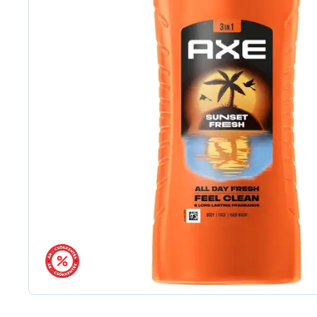
árréscsökkentés