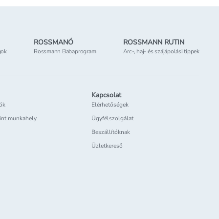
ROSSMANÓ
ROSSMANN RUTIN
gok
Rossmann Babaprogram
Arc-, haj- és szájápolási tippek
Kapcsolat
iók
Elérhetőségek
int munkahely
Ügyfélszolgálat
Beszállítóknak
Üzletkereső