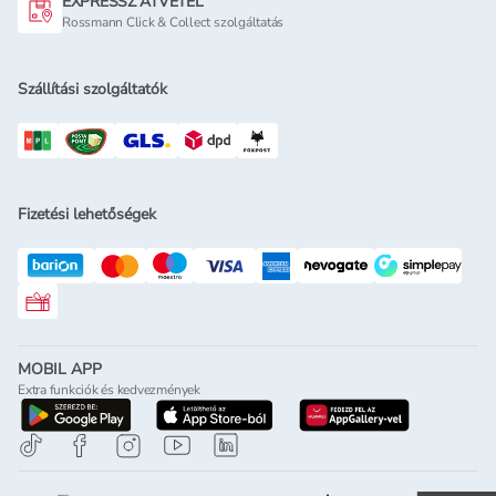
EXPRESSZ ÁTVÉTEL
Rossmann Click & Collect szolgáltatás
Szállítási szolgáltatók
Fizetési lehetőségek
Rossmann ajándékkártya
MOBIL APP
Extra funkciók és kedvezmények
letöltés a google-play-röl
letöltés az app-store-ból
letöltés h