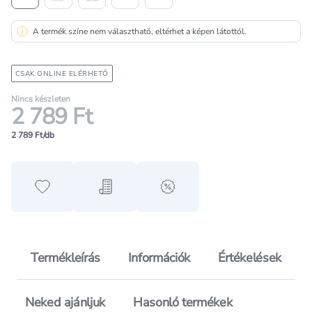
A termék színe nem választható, eltérhet a képen látottól.
CSAK ONLINE ELÉRHETŐ
Nincs készleten
2 789 Ft
2 789 Ft/db
Hozzáadás a kedvencekhez
Hozzáadás a bevásárló listához
alert when on sale
Termékleírás
Információk
Értékelések
Neked ajánljuk
Hasonló termékek