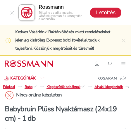
Rossmann
Letöltés
Töltsd le az alkalmazást!
Vásárolj gyorsan és könnyedén
a mobilodról!
Kedves Vásárlónk! Raktárköltözés miatt rendeléseinket
jelenleg kizárólag
Expressz bolti átvétellel
tudjuk
clo
teljesíteni. Köszönjük megértését és türelmét!
Keresés
Belépés
Keresés
Nav
KATEGÓRIÁK
KOSARAM
Főoldal
Baba
Kiegészítők babáknak
Alvási kiegészítők
Nincs online készleten
Babybruin Plüss Nyaktámasz (24x19
cm) - 1 db