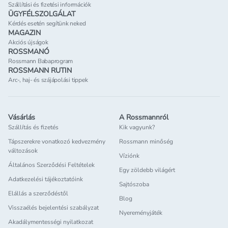
Szállítási és fizetési információk
ÜGYFÉLSZOLGÁLAT
Kérdés esetén segítünk neked
MAGAZIN
Akciós újságok
ROSSMANÓ
Rossmann Babaprogram
ROSSMANN RUTIN
Arc-, haj- és szájápolási tippek
Vásárlás
A Rossmannról
Szállítás és fizetés
Kik vagyunk?
Tápszerekre vonatkozó kedvezmény
Rossmann minőség
változások
Víziónk
Általános Szerződési Feltételek
Egy zöldebb világért
Adatkezelési tájékoztatóink
Sajtószoba
Elállás a szerződéstől
Blog
Visszaélés bejelentési szabályzat
Nyereményjáték
Akadálymentességi nyilatkozat