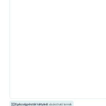
Egészségpénztári kártyávál
vásárolható termék