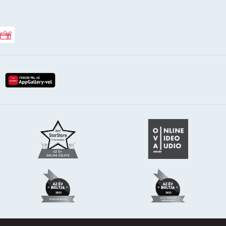
Rossmann ajándékkártya
lay-röl
etöltés az app-store-ból
letöltés huawei app-galery-böl