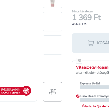
Nincs készleten
1 369 Ft
45 633 Ft/l
KOSÁ
Válassz egy Rossma
a termék elérhetőségéh
Expressz átvétel
Rossmann saját termék
Kiszállítás és személye
Értesíts, ha újra elér