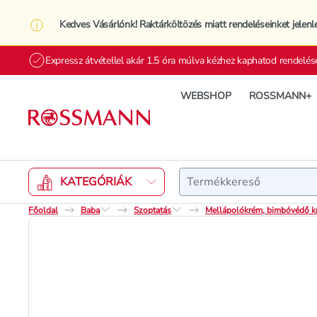
Kedves Vásárlónk! Raktárköltözés miatt rendeléseinket jelenl
Expressz átvétellel akár 1.5 óra múlva kézhez kaphatod rendelés
WEBSHOP
ROSSMANN+
Keresés
KATEGÓRIÁK
Főoldal
Baba
Szoptatás
Mellápolókrém, bimbóvédő k