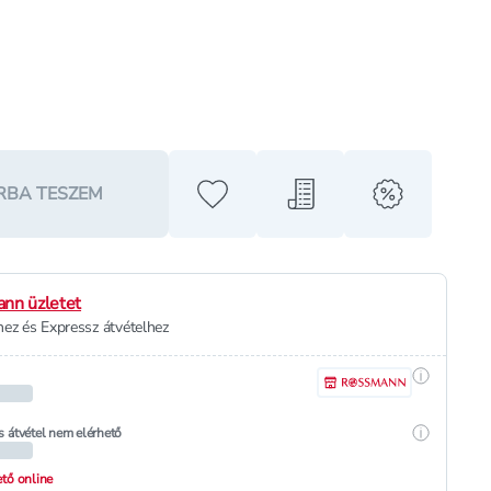
RBA TESZEM
Hozzáadás a kedvencekhez
Hozzáadás a bevásárló l
alert when o
nn üzletet
ez és Expressz átvételhez
Részletek
Részletek
s átvétel nem elérhető
hető online