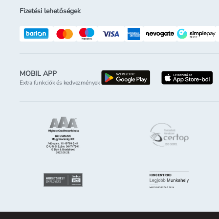
Fizetési lehetőségek
MOBIL APP
letöltés a google-p
l
Extra funkciók és kedvezmények