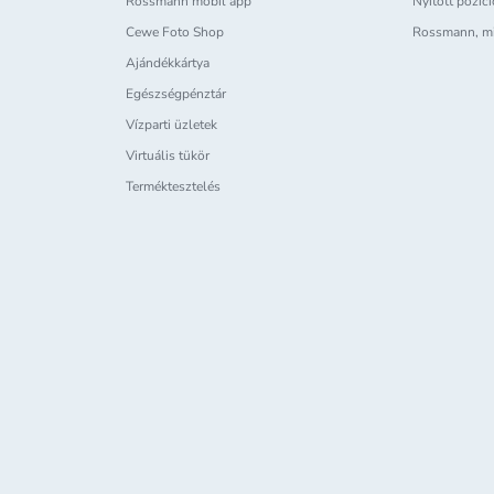
Rossmann mobil app
Nyitott pozíc
Cewe Foto Shop
Rossmann, m
Ajándékkártya
Egészségpénztár
Vízparti üzletek
Virtuális tükör
Terméktesztelés