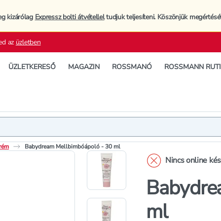
eg kizárólag
Expressz bolti átvétellel
tudjuk teljesíteni. Köszönjük megértésé
ed az
üzletben
ÜZLETKERESŐ
MAGAZIN
ROSSMANÓ
ROSSMANN RUT
Termék
Extra jell
rém
Babydream Mellbimbóápoló - 30 ml
Nincs online ké
Babydre
ml