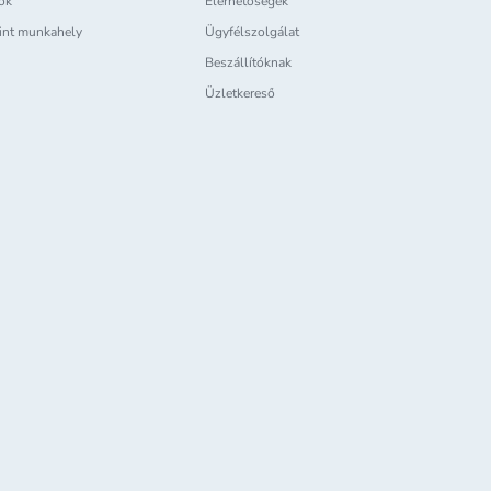
iók
Elérhetőségek
int munkahely
Ügyfélszolgálat
Beszállítóknak
Üzletkereső