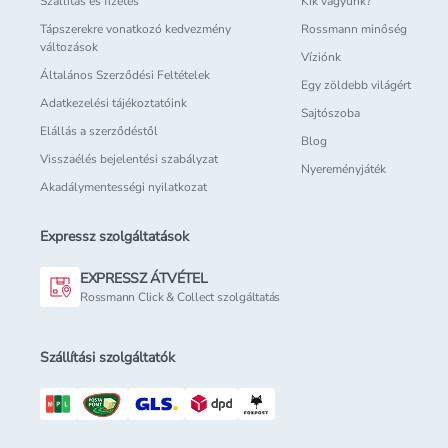
Szállítás és fizetés
Kik vagyunk?
Tápszerekre vonatkozó kedvezmény
Rossmann minőség
változások
Víziónk
Általános Szerződési Feltételek
Egy zöldebb világért
Adatkezelési tájékoztatóink
Sajtószoba
Elállás a szerződéstől
Blog
Visszaélés bejelentési szabályzat
Nyereményjáték
Akadálymentességi nyilatkozat
Expressz szolgáltatások
EXPRESSZ ÁTVÉTEL
Rossmann Click & Collect szolgáltatás
Szállítási szolgáltatók