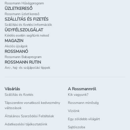
Rossmann Hűségprogram
ÜZLETKERESŐ
Rossmann üzlet kereső
SZÁLLÍTÁS ÉS FIZETÉS
Szállítási és fizetési információk
ÜGYFÉLSZOLGÁLAT
Kérdés esetén segítünk neked
MAGAZIN
Akciós újságok
ROSSMANÓ
Rossmann Babaprogram
ROSSMANN RUTIN
Arc-, haj- és szájápolási tippek
Vásárlás
A Rossmannról
Szállítás és fizetés
Kik vagyunk?
Tápszerekre vonatkozó kedvezmény
Rossmann minőség
változások
Víziónk
Általános Szerződési Feltételek
Egy zöldebb világért
Adatkezelési tájékoztatóink
Sajtószoba