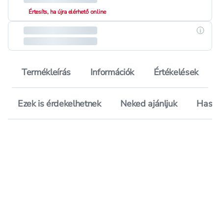
Értesíts, ha újra elérhető online
Részle
Termékleírás
Információk
Értékelések
Ezek is érdekelhetnek
Neked ajánljuk
Hason