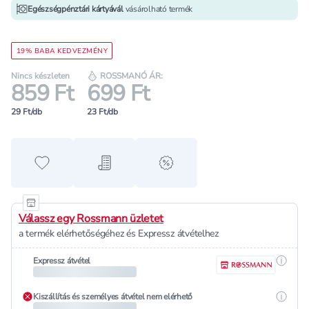
Egészségpénztári kártyávál
vásárolható termék
19% BABA KEDVEZMÉNY
Nincs készleten
ROSSMANÓ ÁR:
859 Ft
699 Ft
29 Ft/db
23 Ft/db
Hozzáadás a kedvencekhez
Hozzáadás a bevásárló listához
alert when on sale
Válassz egy Rossmann üzletet
a termék elérhetőségéhez és Expressz átvételhez
Részle
Expressz átvétel
Részle
Kiszállítás és személyes átvétel nem elérhető