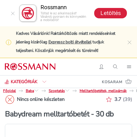
Rossmann
Letöltés
Töltsd le az alkalmazást!
Vásárolj gyorsan és könnyedén
a mobilodról!
Kedves Vásárlónk! Raktárköltözés miatt rendeléseinket
jelenleg kizárólag
Expressz bolti átvétellel
tudjuk
clo
teljesíteni. Köszönjük megértését és türelmét!
Keresés
Belépés
Keresés
Nav
KATEGÓRIÁK
KOSARAM
Főoldal
Baba
Szoptatás
Melltartóbetétek, mellpárnák
Értékelés 
Nincs online készleten
3.7
(
39
)
Babydream melltartóbetét - 30 db