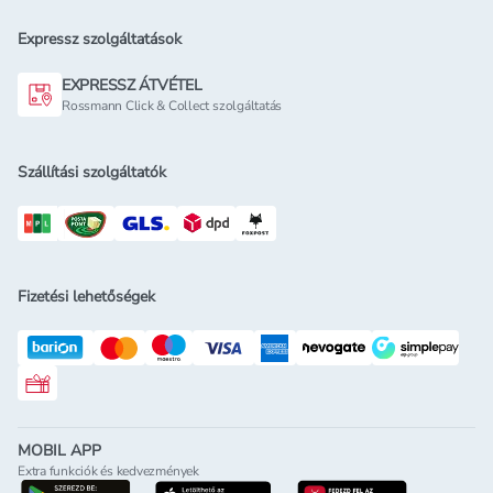
Expressz szolgáltatások
EXPRESSZ ÁTVÉTEL
Rossmann Click & Collect szolgáltatás
Szállítási szolgáltatók
Fizetési lehetőségek
Rossmann ajándékkártya
MOBIL APP
Extra funkciók és kedvezmények
letöltés a google-play-röl
letöltés az app-store-ból
letöltés h