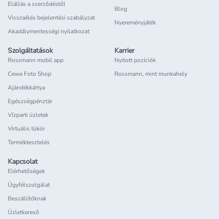
Elállás a szerződéstől
Blog
Visszaélés bejelentési szabályzat
Nyereményjáték
Akadálymentességi nyilatkozat
Szolgáltatások
Karrier
Rossmann mobil app
Nyitott pozíciók
Cewe Foto Shop
Rossmann, mint munkahely
Ajándékkártya
Egészségpénztár
Vízparti üzletek
Virtuális tükör
Terméktesztelés
Kapcsolat
Elérhetőségek
Ügyfélszolgálat
Beszállítóknak
Üzletkereső