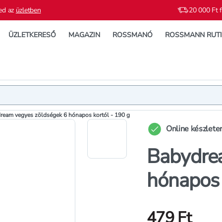
ed az
üzletben
20 000 Ft f
ÜZLETKERESŐ
MAGAZIN
ROSSMANÓ
ROSSMANN RUT
Termék
Termékleí
ream vegyes zöldségek 6 hónapos kortól - 190 g
Online készlete
Babydre
hónapos 
479 Ft