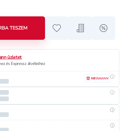
RBA TESZEM
Hozzáadás a kedvencekhez
Hozzáadás a bevásárló l
alert when o
nn üzletet
ez és Expressz átvételhez
Részletek
Részletek
Részletek
Részletek