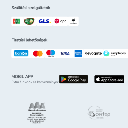
Szállítási szolgáltatók
Fizetési lehetőségek
MOBIL APP
letöltés a google-p
l
Extra funkciók és kedvezmények