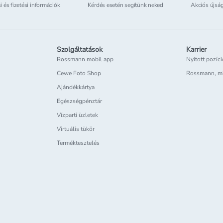
si és fizetési információk
Kérdés esetén segítünk neked
Akciós újsá
Szolgáltatások
Karrier
Rossmann mobil app
Nyitott pozíc
Cewe Foto Shop
Rossmann, m
Ajándékkártya
Egészségpénztár
Vízparti üzletek
Virtuális tükör
Terméktesztelés