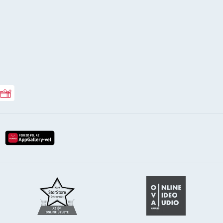
Rossmann ajándékkártya
lay-röl
etöltés az app-store-ból
letöltés huawei app-galery-böl