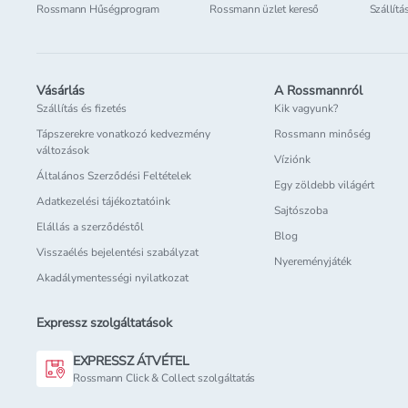
Rossmann Hűségprogram
Rossmann üzlet kereső
Szállítá
Vásárlás
A Rossmannról
Szállítás és fizetés
Kik vagyunk?
Tápszerekre vonatkozó kedvezmény
Rossmann minőség
változások
Víziónk
Általános Szerződési Feltételek
Egy zöldebb világért
Adatkezelési tájékoztatóink
Sajtószoba
Elállás a szerződéstől
Blog
Visszaélés bejelentési szabályzat
Nyereményjáték
Akadálymentességi nyilatkozat
Expressz szolgáltatások
EXPRESSZ ÁTVÉTEL
Rossmann Click & Collect szolgáltatás