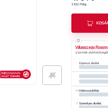
2 521 Ft/kg
KOSÁ
Válassz egy Rossma
a termék elérhetőségéh
Expressz átvétel
Rossmann saját termék
Házhozszállítás
Személyes átvétel