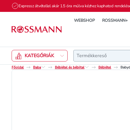
Expressz átvétellel akár 1.5 óra múlva kézhez kaphatod rendelés
WEBSHOP
ROSSMANN+
Keresés
KATEGÓRIÁK
Főoldal
Baba
Bébiétel és bébiital
Bébiétel
Babyd