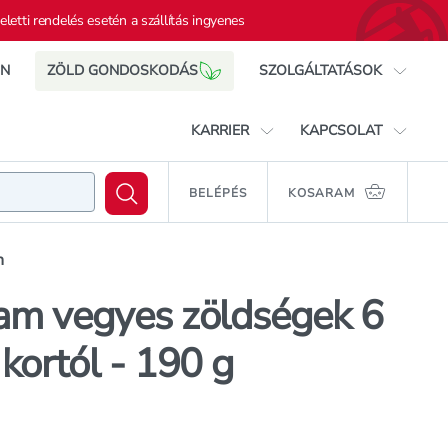
eletti rendelés esetén a szállítás ingyenes
IN
ZÖLD GONDOSKODÁS
SZOLGÁLTATÁSOK
Rossmann mobil app
KARRIER
KAPCSOLAT
Cewe Foto Shop
Ajándékkártya
Rossmann, mint munkahely
Elérhetőségek
Babydream vegyes zöldségek 6
BELÉPÉS
KOSARAM
rás
KOSÁRB
hónapos kortól - 190 g
Rossmann Egészségpénztár
Állásajánlataink
Ügyfélszolgálat
Vízparti üzletek
Beszállítóknak
n
Nyereményjáték
Üzletkereső
Terméktesztelés
am vegyes zöldségek 6
kortól - 190 g