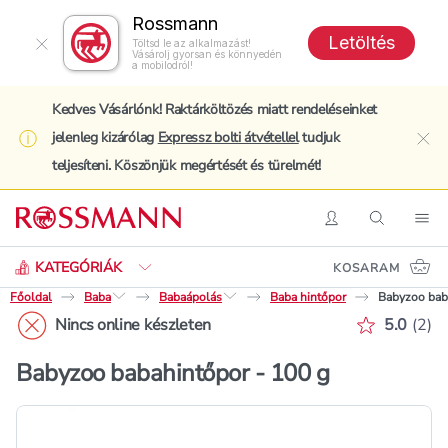
Rossmann
Letöltés
Töltsd le az alkalmazást!
Vásárolj gyorsan és könnyedén
a mobilodról!
Kedves Vásárlónk! Raktárköltözés miatt rendeléseinket
jelenleg kizárólag
Expressz bolti átvétellel
tudjuk
clo
teljesíteni. Köszönjük megértését és türelmét!
Keresés
Belépés
Keresés
Nav
KATEGÓRIÁK
KOSARAM
Főoldal
Baba
Babaápolás
Baba hintőpor
Babyzoo bab
Értékelé
Nincs online készleten
5.0
(
2
)
Babyzoo babahintőpor - 100 g