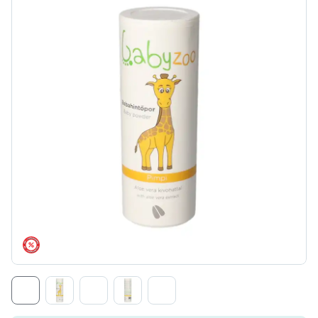
árréscsökkentés