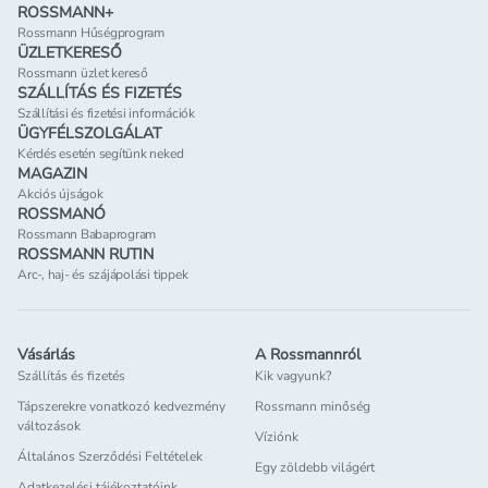
ROSSMANN+
Rossmann Hűségprogram
ÜZLETKERESŐ
Rossmann üzlet kereső
SZÁLLÍTÁS ÉS FIZETÉS
Szállítási és fizetési információk
ÜGYFÉLSZOLGÁLAT
Kérdés esetén segítünk neked
MAGAZIN
Akciós újságok
ROSSMANÓ
Rossmann Babaprogram
ROSSMANN RUTIN
Arc-, haj- és szájápolási tippek
Vásárlás
A Rossmannról
Szállítás és fizetés
Kik vagyunk?
Tápszerekre vonatkozó kedvezmény
Rossmann minőség
változások
Víziónk
Általános Szerződési Feltételek
Egy zöldebb világért
Adatkezelési tájékoztatóink