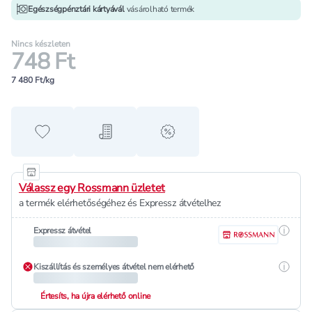
Egészségpénztári kártyávál
vásárolható termék
Nincs készleten
748 Ft
7 480 Ft/kg
Hozzáadás a kedvencekhez
Hozzáadás a bevásárló listához
alert when on sale
Válassz egy Rossmann üzletet
a termék elérhetőségéhez és Expressz átvételhez
Részle
Expressz átvétel
Részle
Kiszállítás és személyes átvétel nem elérhető
Értesíts, ha újra elérhető online