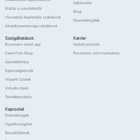
Sajtószoba
Elállás a szerződéstől
Blog
Visszaélés bejelentési szabályzat
Nyereményjáték
Akadálymentességi nyilatkozat
Szolgáltatások
Karrier
Rossmann mobil app
Nyitott pozíciók
Cewe Foto Shop
Rossmann, mint munkahely
Ajándékkártya
Egészségpénztár
Vízparti üzletek
Virtuális tükör
Terméktesztelés
Kapcsolat
Elérhetőségek
Ügyfélszolgálat
Beszállítóknak