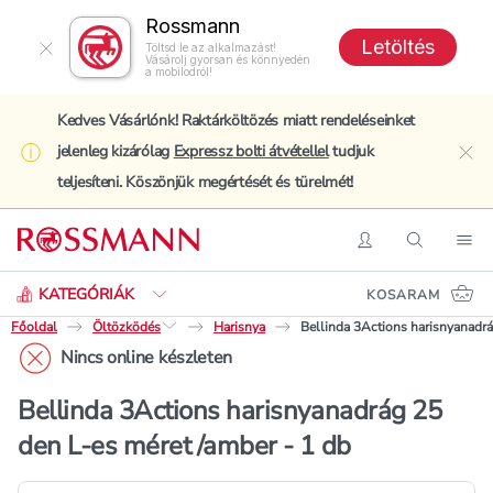
Rossmann
Letöltés
Töltsd le az alkalmazást!
Vásárolj gyorsan és könnyedén
a mobilodról!
Kedves Vásárlónk! Raktárköltözés miatt rendeléseinket
jelenleg kizárólag
Expressz bolti átvétellel
tudjuk
clo
teljesíteni. Köszönjük megértését és türelmét!
Keresés
Belépés
Keresés
Nav
KATEGÓRIÁK
KOSARAM
Főoldal
Öltözködés
Harisnya
Bellinda 3Actions harisnyanadrá
Nincs online készleten
Bellinda 3Actions harisnyanadrág 25
den L-es méret /amber - 1 db