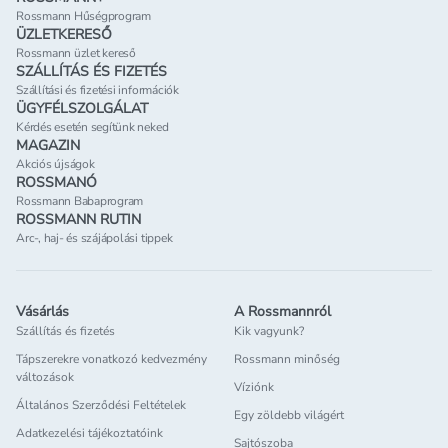
Rossmann Hűségprogram
ÜZLETKERESŐ
Rossmann üzlet kereső
SZÁLLÍTÁS ÉS FIZETÉS
Szállítási és fizetési információk
ÜGYFÉLSZOLGÁLAT
Kérdés esetén segítünk neked
MAGAZIN
Akciós újságok
ROSSMANÓ
Rossmann Babaprogram
ROSSMANN RUTIN
Arc-, haj- és szájápolási tippek
Vásárlás
A Rossmannról
Szállítás és fizetés
Kik vagyunk?
Tápszerekre vonatkozó kedvezmény
Rossmann minőség
változások
Víziónk
Általános Szerződési Feltételek
Egy zöldebb világért
Adatkezelési tájékoztatóink
Sajtószoba