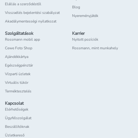
Elállás a szerződéstől
Blog
Visszaélés bejelentési szabályzat
Nyereményjáték
Akadálymentességi nyilatkozat
Szolgáltatások
Karrier
Rossmann mobil app
Nyitott pozíciók
Cewe Foto Shop
Rossmann, mint munkahely
Ajándékkártya
Egészségpénztár
Vízparti üzletek
Virtuális tükör
Terméktesztelés
Kapcsolat
Elérhetőségek
Ügyfélszolgálat
Beszállítóknak
Üzletkereső