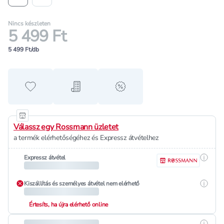
Nincs készleten
5 499 Ft
5 499 Ft/db
Hozzáadás a kedvencekhez
Hozzáadás a bevásárló listához
alert when on sale
Válassz egy Rossmann üzletet
a termék elérhetőségéhez és Expressz átvételhez
Részle
Expressz átvétel
Részle
Kiszállítás és személyes átvétel nem elérhető
Értesíts, ha újra elérhető online
Részle