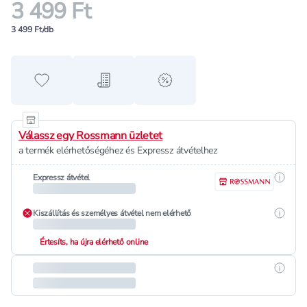
3 499 Ft
3 499 Ft/db
Hozzáadás a kedvencekhez
Hozzáadás a bevásárló listához
alert when on sale
Válassz egy Rossmann üzletet
a termék elérhetőségéhez és Expressz átvételhez
Részle
Expressz átvétel
Részle
Kiszállítás és személyes átvétel nem elérhető
Értesíts, ha újra elérhető online
Részle