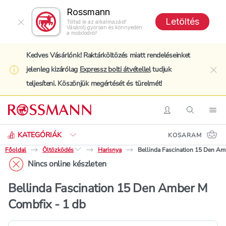
Rossmann
Letöltés
Töltsd le az alkalmazást!
Vásárolj gyorsan és könnyedén
a mobilodról!
Kedves Vásárlónk! Raktárköltözés miatt rendeléseinket
jelenleg kizárólag
Expressz bolti átvétellel
tudjuk
clo
teljesíteni. Köszönjük megértését és türelmét!
Keresés
Belépés
Keresés
Nav
KATEGÓRIÁK
KOSARAM
Főoldal
Öltözködés
Harisnya
Bellinda Fascination 15 Den Am
Nincs online készleten
Bellinda Fascination 15 Den Amber M
Combfix - 1 db