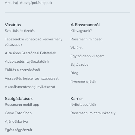
Arc-, haj- és szájápolási tippek
Vásárlás
A Rossmannról
Szállítás és fizetés
Kik vagyunk?
Tápszerekre vonatkozó kedvezmény
Rossmann minőség
változások
Víziónk
Általános Szerződési Feltételek
Egy zöldebb világért
Adatkezelési tájékoztatóink
Sajtószoba
Elállás a szerződéstől
Blog
Visszaélés bejelentési szabályzat
Nyereményjáték
Akadálymentességi nyilatkozat
Szolgáltatások
Karrier
Rossmann mobil app
Nyitott pozíciók
Cewe Foto Shop
Rossmann, mint munkahely
Ajándékkártya
Egészségpénztár