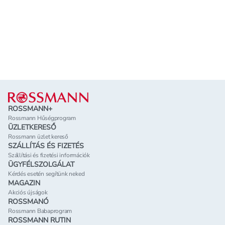
Lábléc
ROSSMANN+
Rossmann Hűségprogram
ÜZLETKERESŐ
Rossmann üzlet kereső
SZÁLLÍTÁS ÉS FIZETÉS
Szállítási és fizetési információk
ÜGYFÉLSZOLGÁLAT
Kérdés esetén segítünk neked
MAGAZIN
Akciós újságok
ROSSMANÓ
Rossmann Babaprogram
ROSSMANN RUTIN