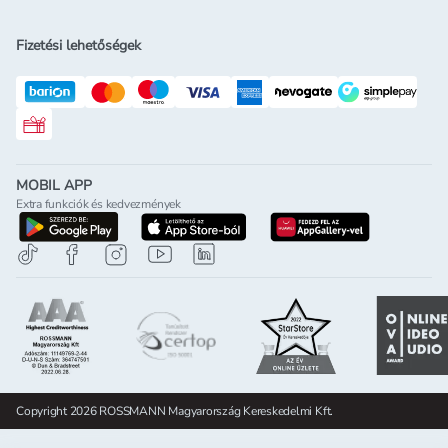
Fizetési lehetőségek
Rossmann ajándékkártya
MOBIL APP
Extra funkciók és kedvezmények
letöltés a google-play-röl
letöltés az app-store-ból
letöltés h
Copyright 2026 ROSSMANN Magyarország Kereskedelmi Kft.