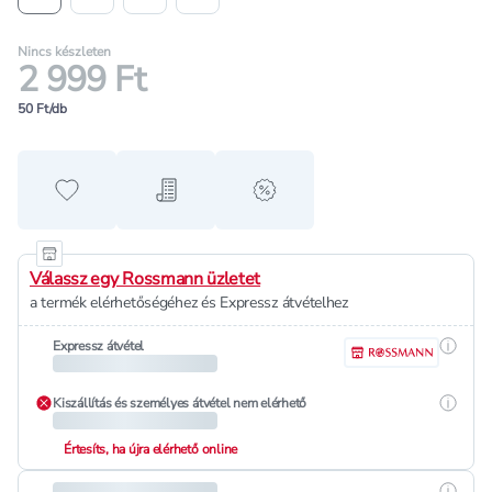
Nincs készleten
2 999 Ft
50 Ft/db
Hozzáadás a kedvencekhez
Hozzáadás a bevásárló listához
alert when on sale
Válassz egy Rossmann üzletet
a termék elérhetőségéhez és Expressz átvételhez
Részle
Expressz átvétel
Részle
Kiszállítás és személyes átvétel nem elérhető
Értesíts, ha újra elérhető online
Részle