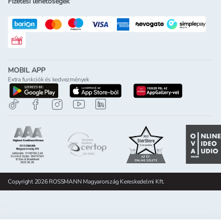
Fizetési lehetőségek
Rossmann ajándékkártya
MOBIL APP
Extra funkciók és kedvezmények
letöltés a google-play-röl
letöltés az app-store-ból
letöltés h
Copyright 2026 ROSSMANN Magyarország Kereskedelmi Kft.