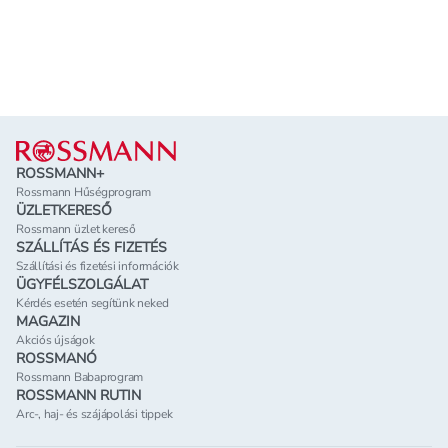
Lábléc
ROSSMANN+
Rossmann Hűségprogram
ÜZLETKERESŐ
Rossmann üzlet kereső
SZÁLLÍTÁS ÉS FIZETÉS
Szállítási és fizetési információk
ÜGYFÉLSZOLGÁLAT
Kérdés esetén segítünk neked
MAGAZIN
Akciós újságok
ROSSMANÓ
Rossmann Babaprogram
ROSSMANN RUTIN
Arc-, haj- és szájápolási tippek