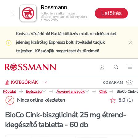
Rossmann
Letöltés
Töltsd le az alkalmazást!
Vásárolj gyorsan és könnyedén
a mobilodról!
Kedves Vásárlónk! Raktárköltözés miatt rendeléseinket
jelenleg kizárólag
Expressz bolti átvétellel
tudjuk
clo
teljesíteni. Köszönjük megértését és türelmét!
Keresés
Belépés
Keresés
Nav
KATEGÓRIÁK
KOSARAM
Főoldal
Egészség
Ásványi anyagok
Cink
BioCo Cink-b
Értékelé
Nincs online készleten
5.0
(
1
)
BioCo Cink-biszglicinát 25 mg étrend-
kiegészítő tabletta - 60 db