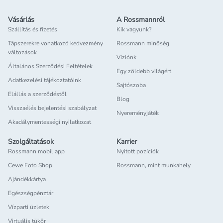
Vásárlás
A Rossmannról
Szállítás és fizetés
Kik vagyunk?
Tápszerekre vonatkozó kedvezmény
Rossmann minőség
változások
Víziónk
Általános Szerződési Feltételek
Egy zöldebb világért
Adatkezelési tájékoztatóink
Sajtószoba
Elállás a szerződéstől
Blog
Visszaélés bejelentési szabályzat
Nyereményjáték
Akadálymentességi nyilatkozat
Szolgáltatások
Karrier
Rossmann mobil app
Nyitott pozíciók
Cewe Foto Shop
Rossmann, mint munkahely
Ajándékkártya
Egészségpénztár
Vízparti üzletek
Virtuális tükör