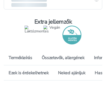
Extra jellemzők
Termékleírás
Összetevők, allergének
Inform
Ezek is érdekelhetnek
Neked ajánljuk
Hason