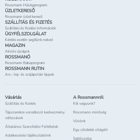
Rossmann Hűségprogram
ÜZLETKERESŐ
Rossmann üzlet kereső
SZÁLLÍTÁS ÉS FIZETÉS
Szállítási és fizetési információk
ÜGYFÉLSZOLGÁLAT
Kérdés esetén segítünk neked
MAGAZIN
Akciós újságok
ROSSMANÓ
Rossmann Babaprogram
ROSSMANN RUTIN
Arc-, haj- és szájápolási tippek
Vásárlás
A Rossmannról
Szállítás és fizetés
Kik vagyunk?
Tápszerekre vonatkozó kedvezmény
Rossmann minőség
változások
Víziónk
Általános Szerződési Feltételek
Egy zöldebb világért
Adatkezelési tájékoztatóink
Sajtószoba