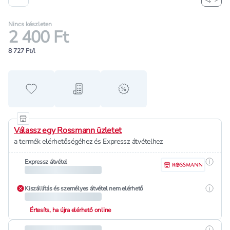
Nincs készleten
2 400 Ft
8 727 Ft/l
Hozzáadás a kedvencekhez
Hozzáadás a bevásárló listához
alert when on sale
Válassz egy Rossmann üzletet
a termék elérhetőségéhez és Expressz átvételhez
Részle
Expressz átvétel
Részle
Kiszállítás és személyes átvétel nem elérhető
Értesíts, ha újra elérhető online
Részle