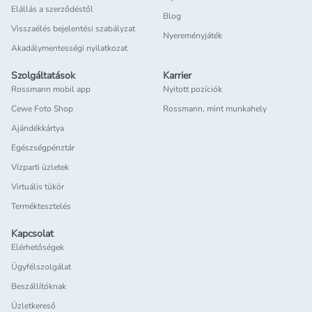
Elállás a szerződéstől
Blog
Visszaélés bejelentési szabályzat
Nyereményjáték
Akadálymentességi nyilatkozat
Szolgáltatások
Karrier
Rossmann mobil app
Nyitott pozíciók
Cewe Foto Shop
Rossmann, mint munkahely
Ajándékkártya
Egészségpénztár
Vízparti üzletek
Virtuális tükör
Terméktesztelés
Kapcsolat
Elérhetőségek
Ügyfélszolgálat
Beszállítóknak
Üzletkereső