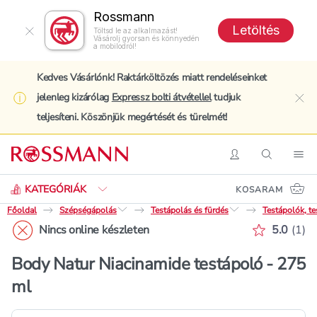
Rossmann
Letöltés
Töltsd le az alkalmazást!
Vásárolj gyorsan és könnyedén
a mobilodról!
Kedves Vásárlónk! Raktárköltözés miatt rendeléseinket
jelenleg kizárólag
Expressz bolti átvétellel
tudjuk
clo
teljesíteni. Köszönjük megértését és türelmét!
Keresés
Belépés
Keresés
Nav
KATEGÓRIÁK
KOSARAM
Főoldal
Szépségápolás
Testápolás és fürdés
Testápolók, te
Értékelé
Nincs online készleten
5.0
(
1
)
Body Natur Niacinamide testápoló - 275
ml