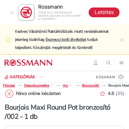
Rossmann
Letöltés
Töltsd le az alkalmazást!
Vásárolj gyorsan és könnyedén
a mobilodról!
Kedves Vásárlónk! Raktárköltözés miatt rendeléseinket
jelenleg kizárólag
Expressz bolti átvétellel
tudjuk
clo
teljesíteni. Köszönjük megértését és türelmét!
Keresés
Belépés
Keresés
Nav
KATEGÓRIÁK
KOSARAM
Főoldal
Dekorkozmetika
Arc
Bronzosító
Bourjois Max
Értékelés 
Nincs online készleten
4.6
(
35
)
Bourjois Maxi Round Pot bronzosító
/002 - 1 db