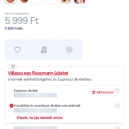
Nincs készleten
5 999 Ft
5 999 Ft/db
Hozzáadás a kedvencekhez
Hozzáadás a bevásárló listához
alert when on sale
Válassz egy Rossmann üzletet
a termék elérhetőségéhez és Expressz átvételhez
Részle
Expressz átvétel
Részle
Kiszállítás és személyes átvétel nem elérhető
Értesíts, ha újra elérhető online
Részle