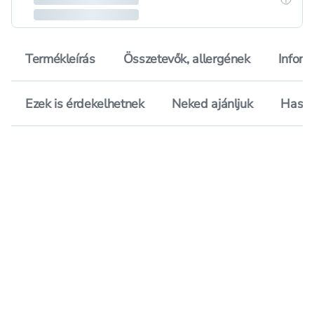
Termékleírás
Összetevők, allergének
Inform
Ezek is érdekelhetnek
Neked ajánljuk
Hason