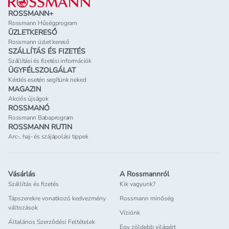
ROSSMANN+
Rossmann Hűségprogram
ÜZLETKERESŐ
Rossmann üzlet kereső
SZÁLLÍTÁS ÉS FIZETÉS
Szállítási és fizetési információk
ÜGYFÉLSZOLGÁLAT
Kérdés esetén segítünk neked
MAGAZIN
Akciós újságok
ROSSMANÓ
Rossmann Babaprogram
ROSSMANN RUTIN
Arc-, haj- és szájápolási tippek
Vásárlás
A Rossmannról
Szállítás és fizetés
Kik vagyunk?
Tápszerekre vonatkozó kedvezmény
Rossmann minőség
változások
Víziónk
Általános Szerződési Feltételek
Egy zöldebb világért