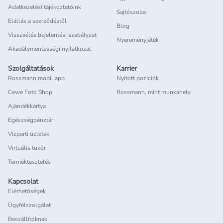
Adatkezelési tájékoztatóink
Sajtószoba
Elállás a szerződéstől
Blog
Visszaélés bejelentési szabályzat
Nyereményjáték
Akadálymentességi nyilatkozat
Szolgáltatások
Karrier
Rossmann mobil app
Nyitott pozíciók
Cewe Foto Shop
Rossmann, mint munkahely
Ajándékkártya
Egészségpénztár
Vízparti üzletek
Virtuális tükör
Terméktesztelés
Kapcsolat
Elérhetőségek
Ügyfélszolgálat
Beszállítóknak