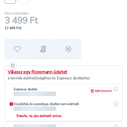
Nincs készleten
3 499 Ft
17 495 Ft/l
Hozzáadás a kedvencekhez
Hozzáadás a bevásárló listához
alert when on sale
Válassz egy Rossmann üzletet
a termék elérhetőségéhez és Expressz átvételhez
Részle
Expressz átvétel
Részle
Kiszállítás és személyes átvétel nem elérhető
Értesíts, ha újra elérhető online
Részle