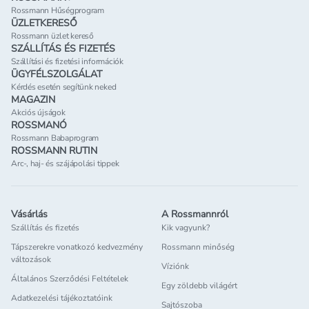
Rossmann Hűségprogram
ÜZLETKERESŐ
Rossmann üzlet kereső
SZÁLLÍTÁS ÉS FIZETÉS
Szállítási és fizetési információk
ÜGYFÉLSZOLGÁLAT
Kérdés esetén segítünk neked
MAGAZIN
Akciós újságok
ROSSMANÓ
Rossmann Babaprogram
ROSSMANN RUTIN
Arc-, haj- és szájápolási tippek
Vásárlás
A Rossmannról
Szállítás és fizetés
Kik vagyunk?
Tápszerekre vonatkozó kedvezmény
Rossmann minőség
változások
Víziónk
Általános Szerződési Feltételek
Egy zöldebb világért
Adatkezelési tájékoztatóink
Sajtószoba