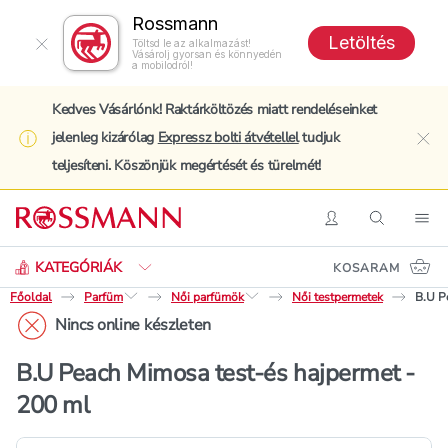
Rossmann
Letöltés
Töltsd le az alkalmazást!
Vásárolj gyorsan és könnyedén
a mobilodról!
Kedves Vásárlónk! Raktárköltözés miatt rendeléseinket
jelenleg kizárólag
Expressz bolti átvétellel
tudjuk
clo
teljesíteni. Köszönjük megértését és türelmét!
Keresés
Belépés
Keresés
Nav
KATEGÓRIÁK
KOSARAM
Főoldal
Parfüm
Női parfümök
Női testpermetek
B.U P
Nincs online készleten
B.U Peach Mimosa test-és hajpermet -
200 ml