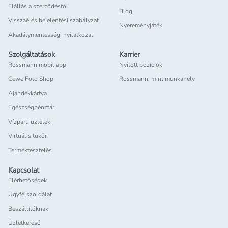
Elállás a szerződéstől
Blog
Visszaélés bejelentési szabályzat
Nyereményjáték
Akadálymentességi nyilatkozat
Szolgáltatások
Karrier
Rossmann mobil app
Nyitott pozíciók
Cewe Foto Shop
Rossmann, mint munkahely
Ajándékkártya
Egészségpénztár
Vízparti üzletek
Virtuális tükör
Terméktesztelés
Kapcsolat
Elérhetőségek
Ügyfélszolgálat
Beszállítóknak
Üzletkereső